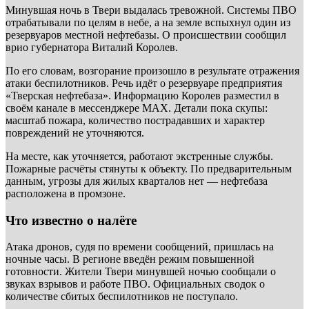
Минувшая ночь в Твери выдалась тревожной. Системы ПВО
отрабатывали по целям в небе, а на земле вспыхнул один из
резервуаров местной нефтебазы. О происшествии сообщил
врио губернатора Виталий Королев.
По его словам, возгорание произошло в результате отражения
атаки беспилотников. Речь идёт о резервуаре предприятия
«Тверская нефтебаза». Информацию Королев разместил в
своём канале в мессенджере MAX. Детали пока скупы:
масштаб пожара, количество пострадавших и характер
повреждений не уточняются.
На месте, как уточняется, работают экстренные службы.
Пожарные расчёты стянуты к объекту. По предварительным
данным, угрозы для жилых кварталов нет — нефтебаза
расположена в промзоне.
Что известно о налёте
Атака дронов, судя по времени сообщений, пришлась на
ночные часы. В регионе введён режим повышенной
готовности. Жители Твери минувшей ночью сообщали о
звуках взрывов и работе ПВО. Официальных сводок о
количестве сбитых беспилотников не поступало.