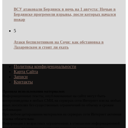
ВСУ атаковали Бердянск в ночь на 1 августа: Ночью в
Бердянске прогремели взрывы, после которых начался
пожар
5
Атаки беспилотников на Сочи: как обстановка в
Лазаревском и стоит ли ехать
Политика конфиденциальности
Карта Сайта
Записи
Контакты
Правила использования материалов:
Информационные тексты, опубликованные на сайте могут быть
воспроизведены в любых СМИ, на серверах сети Интернет или на любых
иных носителях без существенных ограничений по объему и срокам
публикации.
При любом цитировании материалов на серверах сети Интернет активная
ссылка обязательна.
Информация о возрастных ограничениях в отношении информационной
продукции, подлежащая распространению на основании норм