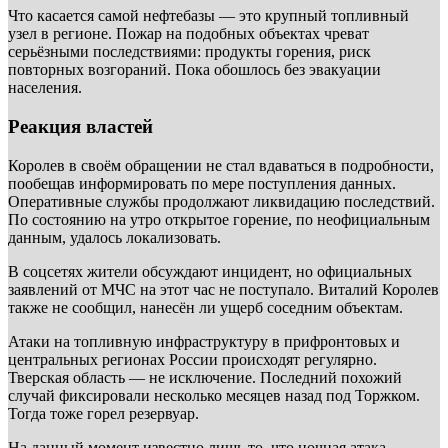
Что касается самой нефтебазы — это крупный топливный
узел в регионе. Пожар на подобных объектах чреват
серьёзными последствиями: продукты горения, риск
повторных возгораний. Пока обошлось без эвакуации
населения.
Реакция властей
Королев в своём обращении не стал вдаваться в подробности,
пообещав информировать по мере поступления данных.
Оперативные службы продолжают ликвидацию последствий.
По состоянию на утро открытое горение, по неофициальным
данным, удалось локализовать.
В соцсетях жители обсуждают инцидент, но официальных
заявлений от МЧС на этот час не поступало. Виталий Королев
также не сообщил, нанесён ли ущерб соседним объектам.
Атаки на топливную инфраструктуру в прифронтовых и
центральных регионах России происходят регулярно.
Тверская область — не исключение. Последний похожий
случай фиксировали несколько месяцев назад под Торжком.
Тогда тоже горел резервуар.
На данный момент известно лишь то, что ночная атака