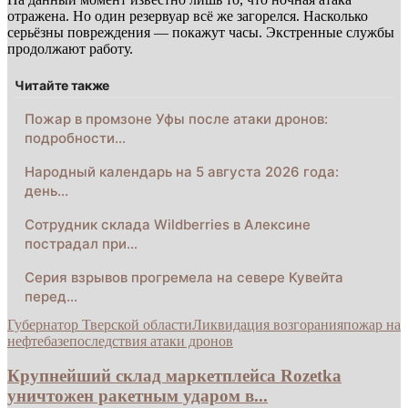
отражена. Но один резервуар всё же загорелся. Насколько
серьёзны повреждения — покажут часы. Экстренные службы
продолжают работу.
Читайте также
Пожар в промзоне Уфы после атаки дронов:
подробности…
Народный календарь на 5 августа 2026 года:
день…
Сотрудник склада Wildberries в Алексине
пострадал при…
Серия взрывов прогремела на севере Кувейта
перед…
Губернатор Тверской области
Ликвидация возгорания
пожар на
нефтебазе
последствия атаки дронов
Крупнейший склад маркетплейса Rozetka
уничтожен ракетным ударом в...