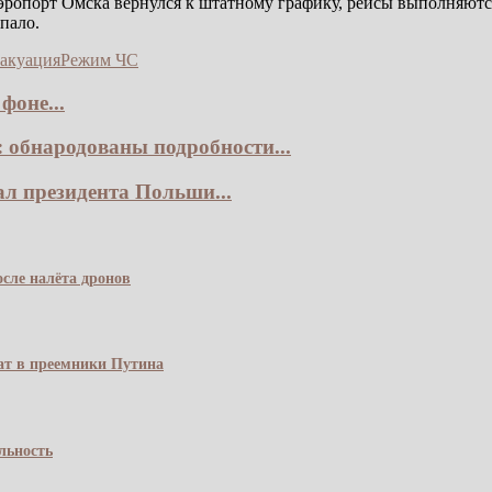
Аэропорт Омска вернулся к штатному графику, рейсы выполняютс
пало.
вакуация
Режим ЧС
фоне...
 обнародованы подробности...
ал президента Польши...
сле налёта дронов
чат в преемники Путина
льность