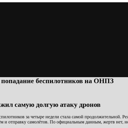
л попадание беспилотников на ОНПЗ
ежил самую долгую атаку дронов
спилотников за четыре недели стала самой продолжительной. Ре
ём и отправку самолётов. По официальным данным, жертв нет, н