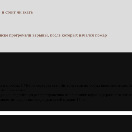
 и стоит ли ехать
янске прогремели взрывы, после которых начался пожар
ны в любых СМИ, на серверах сети Интернет или на любых иных носителях б
лка обязательна.
кции, подлежащая распространению на основании норм Федерального закона
цию, не предназначенную для детей младше 18 лет.