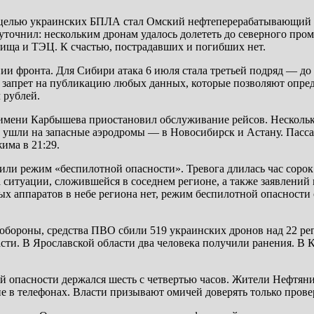
то целью украинских БПЛА стал Омский нефтеперерабатывающи
а уточнил: нескольким дронам удалось долететь до северного п
ища и ТЭЦ. К счастью, пострадавших и погибших нет.
ии фронта. Для Сибири атака 6 июля стала третьей подряд — до
 запрет на публикацию любых данных, которые позволяют опреде
 рублей.
имени Карбышева приостановил обслуживание рейсов. Несколько 
 ушли на запасные аэродромы — в Новосибирск и Астану. Пасса
има в 21:29.
ли режим «беспилотной опасности». Тревога длилась час сорок 
 ситуации, сложившейся в соседнем регионе, а также заявлени
ных аппаратов в небе региона нет, режим беспилотной опасност
обороны, средства ПВО сбили 519 украинских дронов над 22 р
ти. В Ярославской области два человека получили ранения. В
й опасности держался шесть с четвертью часов. Жители Нефтяни
е в телефонах. Власти призывают омичей доверять только прове