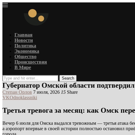
Главная
Новости
Политика
Экономика
Общество
Происшествия
В Мире
Search
Губернатор Омской области подтверди
Степан Орлов
7 июля, 2026
15
Share
VK
Odnoklassniki
Третья тревога за месяц: как Омск пер
Вечер 6 июля для Омска выдался тревожным — третья атака бе
а аэропорт впервые в своей истории полностью остановил при
города.