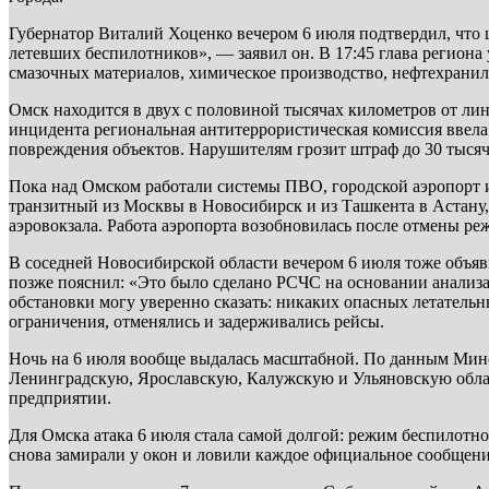
Губернатор Виталий Хоценко вечером 6 июля подтвердил, ч
летевших беспилотников», — заявил он. В 17:45 глава регион
смазочных материалов, химическое производство, нефтехранил
Омск находится в двух с половиной тысячах километров от лин
инцидента региональная антитеррористическая комиссия ввела
повреждения объектов. Нарушителям грозит штраф до 30 тысяч
Пока над Омском работали системы ПВО, городской аэропорт 
транзитный из Москвы в Новосибирск и из Ташкента в Астану,
аэровокзала. Работа аэропорта возобновилась после отмены реж
В соседней Новосибирской области вечером 6 июля тоже объяви
позже пояснил: «Это было сделано РСЧС на основании анализа
обстановки могу уверенно сказать: никаких опасных летатель
ограничения, отменялись и задерживались рейсы.
Ночь на 6 июля вообще выдалась масштабной. По данным Мин
Ленинградскую, Ярославскую, Калужскую и Ульяновскую облас
предприятии.
Для Омска атака 6 июля стала самой долгой: режим беспилотно
снова замирали у окон и ловили каждое официальное сообщени