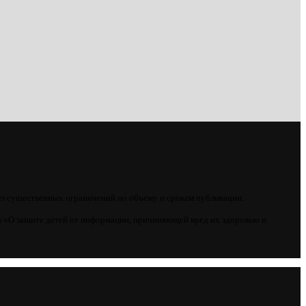
ез существенных ограничений по объему и срокам публикации.
 «О защите детей от информации, причиняющей вред их здоровью и