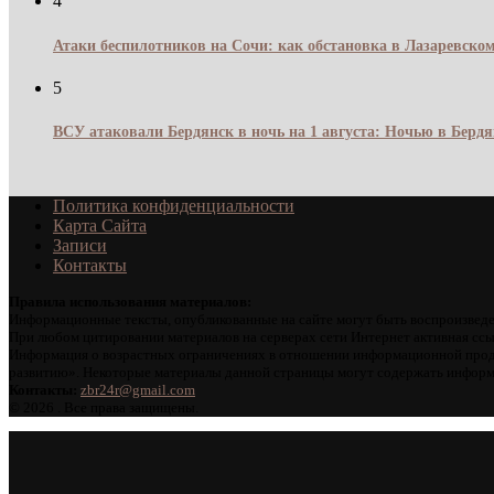
4
Атаки беспилотников на Сочи: как обстановка в Лазаревском
5
ВСУ атаковали Бердянск в ночь на 1 августа: Ночью в Берд
Политика конфиденциальности
Карта Сайта
Записи
Контакты
Правила использования материалов:
Информационные тексты, опубликованные на сайте могут быть воспроизведе
При любом цитировании материалов на серверах сети Интернет активная ссы
Информация о возрастных ограничениях в отношении информационной проду
развитию». Некоторые материалы данной страницы могут содержать информа
Контакты:
zbr24r@gmail.com
©
2026 . Все права защищены.