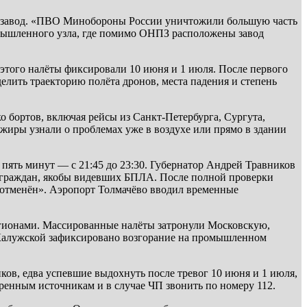
й завод. «ПВО Минобороны России уничтожили большую часть
ромышленного узла, где помимо ОНПЗ расположены завод
 этого налёты фиксировали 10 июня и 1 июля. После первого
лить траекторию полёта дронов, места падения и степень
бортов, включая рейсы из Санкт-Петербурга, Сургута,
жиры узнали о проблемах уже в воздухе или прямо в здании
пять минут — с 21:45 до 23:30. Губернатор Андрей Травников
й граждан, якобы видевших БПЛА. После полной проверки
и отменён». Аэропорт Толмачёво вводил временные
егионами. Массированные налёты затронули Московскую,
 Калужской зафиксировано возгорание на промышленном
ков, едва успевшие выдохнуть после тревог 10 июня и 1 июля,
ренным источникам и в случае ЧП звонить по номеру 112.