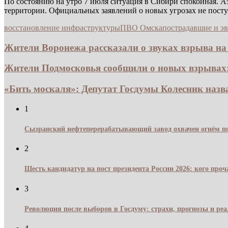
По состоянию на утро 7 июля ситуация в Сибири спокойная. 
территории. Официальных заявлений о новых угрозах не посту
восстановление инфраструктуры
ПВО Омска
пострадавшие и э
Жители Воронежа рассказали о звуках взрыва на 
Жители Подмосковья сообщили о новых взрывах:
«Бить москаля»: Депутат Госдумы Колесник назв
1
Сызранский нефтеперерабатывающий завод охвачен огнём по
2
Шесть кандидатур на пост президента России 2026: кого про
3
Революция после выборов в Госдуму: страхи, прогнозы и реа