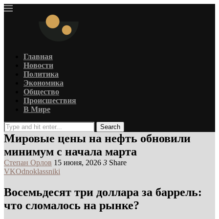
Главная
Новости
Политика
Экономика
Общество
Происшествия
В Мире
Search
Мировые цены на нефть обновили
минимум с начала марта
Степан Орлов
15 июня, 2026
3
Share
VK
Odnoklassniki
Восемьдесят три доллара за баррель:
что сломалось на рынке?