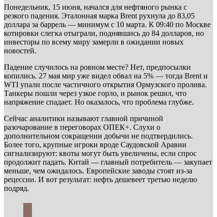
Понедельник, 15 июня, начался для нефтяного рынка с
резкого падения. Эталонная марка Brent рухнула до 83,05
доллара за баррель — минимум с 10 марта. К 09:40 по Москве
котировки слегка отыграли, поднявшись до 84 долларов, но
инвесторы по всему миру замерли в ожидании новых
новостей.
Падение случилось на ровном месте? Нет, предпосылки
копились. 27 мая мир уже видел обвал на 5% — тогда Brent и
WTI упали после частичного открытия Ормузского пролива.
Танкеры пошли через узкое горло, и рынок решил, что
напряжение спадает. Но оказалось, что проблема глубже.
Сейчас аналитики называют главной причиной
разочарование в переговорах ОПЕК+. Слухи о
дополнительном сокращении добычи не подтвердились.
Более того, крупные игроки вроде Саудовской Аравии
сигнализируют: квоты могут быть увеличены, если спрос
продолжит падать. Китай — главный потребитель — закупает
меньше, чем ожидалось. Европейские заводы стоят из-за
рецессии. И вот результат: нефть дешевеет третью неделю
подряд.