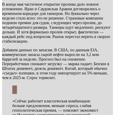
В конце мая частичное открытие пролива дало ложное
успокоение. Иран и Саудовская Аравия договорились о
временном коридоре для танкеров. Но буквально через
неделю стало ясно: это не решение. Страховые компании
подняли премии для судов, следующих через пролив, до
четырёхкратного размера. Танкеры идут медленнее, рискуют
дольше. И хотя формально пролив открыт, фактически —
каждый рейс под вопросом. Рынок перестал верить в скорую
стабилизацию.
Добавим данных по запасам. В США, по данным EIA,
коммерческие запасы сырой нефти выросли на 3,2 млн
баррелей за неделю. Прогноз был на снижение.
Переработчики снижают загрузку — маржа падает. Бензин в
Штатах дешевеет, дизель дешевеет. Китай, который обычно
«съедал» излишки, в этом году импортирует на 5% меньше,
чем в 2025-м. Спрос тормозит.
«Сейчас работает классическая комбинация:
больше предложения, меньше спроса, слабая
геополитическая премия, — поясняет экономист
из Института энергетических исследований. —