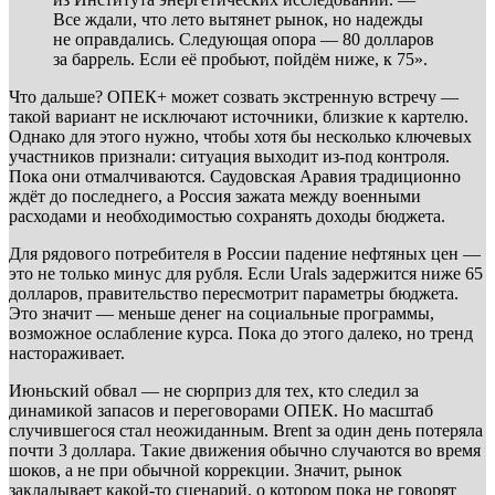
Все ждали, что лето вытянет рынок, но надежды
не оправдались. Следующая опора — 80 долларов
за баррель. Если её пробьют, пойдём ниже, к 75».
Что дальше? ОПЕК+ может созвать экстренную встречу —
такой вариант не исключают источники, близкие к картелю.
Однако для этого нужно, чтобы хотя бы несколько ключевых
участников признали: ситуация выходит из-под контроля.
Пока они отмалчиваются. Саудовская Аравия традиционно
ждёт до последнего, а Россия зажата между военными
расходами и необходимостью сохранять доходы бюджета.
Для рядового потребителя в России падение нефтяных цен —
это не только минус для рубля. Если Urals задержится ниже 65
долларов, правительство пересмотрит параметры бюджета.
Это значит — меньше денег на социальные программы,
возможное ослабление курса. Пока до этого далеко, но тренд
настораживает.
Июньский обвал — не сюрприз для тех, кто следил за
динамикой запасов и переговорами ОПЕК. Но масштаб
случившегося стал неожиданным. Brent за один день потеряла
почти 3 доллара. Такие движения обычно случаются во время
шоков, а не при обычной коррекции. Значит, рынок
закладывает какой-то сценарий, о котором пока не говорят