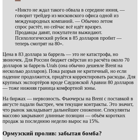
«Никто не ждал такого обвала в середине июня, —
говорит трейдер из московского офиса одной из
международных компаний. — Обычно летом
спрос растёт, но сейчас всё идёт вразрез.
Продавцы давят, покупатели выжидают.
Психологический рубеж в 85 долларов пробит —
теперь смотрят на 80».
Цена в 83 доллара за баррель — это не катастрофа, но
звоночек. Для России бюджет свёрстан из расчёта около 70
долларов за баррель Urals (она обычно дешевле Brent на
несколько долларов). Пока разрыв не критичный, но если
падение продолжится, придётся корректировать расходы. Для
крупных экспортёров вроде Саудовской Аравии 80 долларов
— тоже нижняя граница комфортной зоны.
На биржах — нервозность. Фьючерсы на Brent с поставкой в
августе падали быстрее, чем текущие контракты. Это значит,
что рынок закладывает дальнейшее снижение. Спекулянты
массово закрывают длинные позиции — объём коротких
продаж за последнюю неделю вырос на 15%.
Ормузский пролив: забытая бомба?