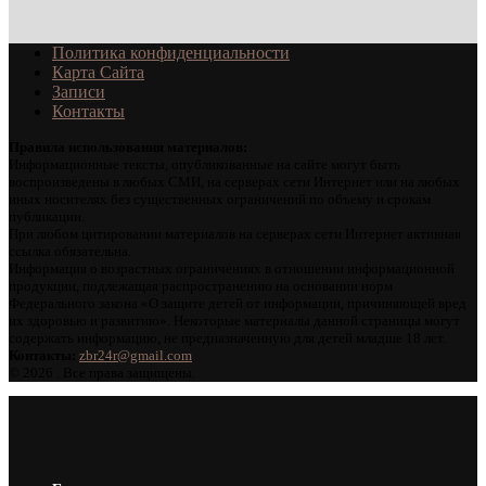
Политика конфиденциальности
Карта Сайта
Записи
Контакты
Правила использования материалов:
Информационные тексты, опубликованные на сайте могут быть
воспроизведены в любых СМИ, на серверах сети Интернет или на любых
иных носителях без существенных ограничений по объему и срокам
публикации.
При любом цитировании материалов на серверах сети Интернет активная
ссылка обязательна.
Информация о возрастных ограничениях в отношении информационной
продукции, подлежащая распространению на основании норм
Федерального закона «О защите детей от информации, причиняющей вред
их здоровью и развитию». Некоторые материалы данной страницы могут
содержать информацию, не предназначенную для детей младше 18 лет.
Контакты:
zbr24r@gmail.com
©
2026 . Все права защищены.