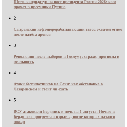
Шесть кандидатур на пост президента России 2026: кого
прочат в преемники Путина
2
Сызранский нефтеперерабатывающий завод охвачен огнём
после налёта дронов
3
Революция после выборов в Госдуму: страхи, прогнозы и
реальность
4
Атаки беспилотников на Сочи: как обстановка в
Лазаревском и стоит ли ехать
5
ВСУ атаковали Бердянск в ночь на 1 августа: Ночью в
Бердянске прогремели взрывы, после которых начался
пожар