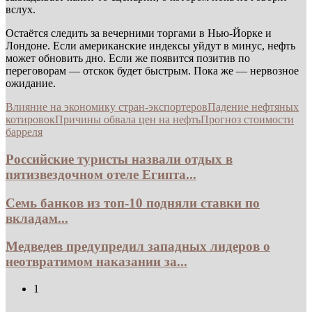
вслух.
Остаётся следить за вечерними торгами в Нью-Йорке и
Лондоне. Если американские индексы уйдут в минус, нефть
может обновить дно. Если же появится позитив по
переговорам — отскок будет быстрым. Пока же — нервозное
ожидание.
Влияние на экономику стран-экспортеров
Падение нефтяных
котировок
Причины обвала цен на нефть
Прогноз стоимости
барреля
Российские туристы назвали отдых в
пятизвездочном отеле Египта...
Семь банков из топ-10 подняли ставки по
вкладам...
Медведев предупредил западных лидеров о
неотвратимом наказании за...
1