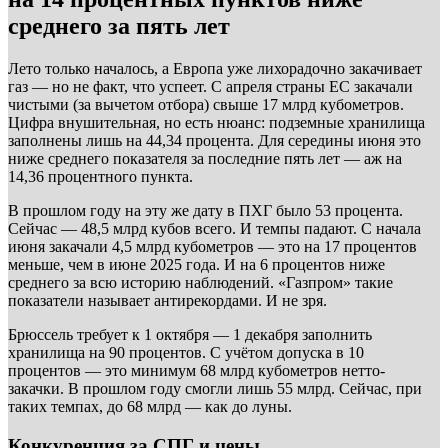
среднего за пять лет
Лето только началось, а Европа уже лихорадочно закачивает
газ — но не факт, что успеет. С апреля страны ЕС закачали
чистыми (за вычетом отбора) свыше 17 млрд кубометров.
Цифра внушительная, но есть нюанс: подземные хранилища
заполнены лишь на 44,34 процента. Для середины июня это
ниже среднего показателя за последние пять лет — аж на
14,36 процентного пункта.
В прошлом году на эту же дату в ПХГ было 53 процента.
Сейчас — 48,5 млрд кубов всего. И темпы падают. С начала
июня закачали 4,5 млрд кубометров — это на 17 процентов
меньше, чем в июне 2025 года. И на 6 процентов ниже
среднего за всю историю наблюдений. «Газпром» такие
показатели называет антирекордами. И не зря.
Брюссель требует к 1 октября — 1 декабря заполнить
хранилища на 90 процентов. С учётом допуска в 10
процентов — это минимум 68 млрд кубометров нетто-
закачки. В прошлом году смогли лишь 55 млрд. Сейчас, при
таких темпах, до 68 млрд — как до луны.
Конкуренция за СПГ и цены