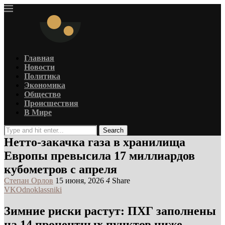
Главная
Новости
Политика
Экономика
Общество
Происшествия
В Мире
Search
Нетто-закачка газа в хранилища
Европы превысила 17 миллиардов
кубометров с апреля
Степан Орлов
15 июня, 2026
4
Share
VK
Odnoklassniki
Зимние риски растут: ПХГ заполнены
на 14 процентных пунктов ниже