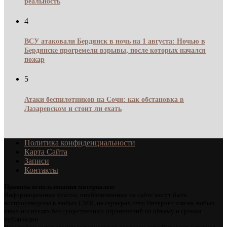
реальность
4
ВСУ атаковали Бердянск в ночь на 1 августа: Ночью в
Бердянске прогремели взрывы, после которых начался
пожар
5
Атаки беспилотников на Сочи: как обстановка в
Лазаревском и стоит ли ехать
Политика конфиденциальности
Карта Сайта
Записи
Контакты
Правила использования материалов:
Информационные тексты, опубликованные на сайте могут быть
воспроизведены в любых СМИ, на серверах сети Интернет или на любых
иных носителях без существенных ограничений по объему и срокам
публикации.