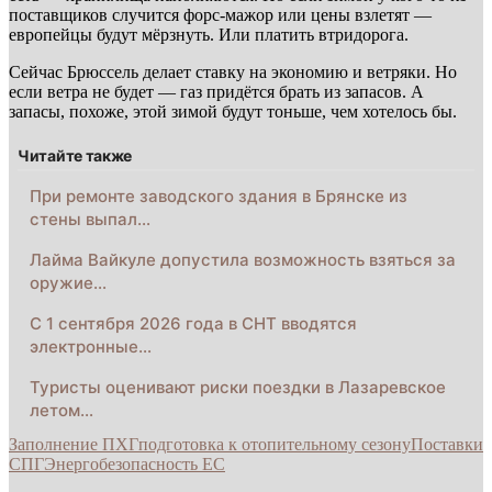
поставщиков случится форс-мажор или цены взлетят —
европейцы будут мёрзнуть. Или платить втридорога.
Сейчас Брюссель делает ставку на экономию и ветряки. Но
если ветра не будет — газ придётся брать из запасов. А
запасы, похоже, этой зимой будут тоньше, чем хотелось бы.
Читайте также
При ремонте заводского здания в Брянске из
стены выпал…
Лайма Вайкуле допустила возможность взяться за
оружие…
С 1 сентября 2026 года в СНТ вводятся
электронные…
Туристы оценивают риски поездки в Лазаревское
летом…
Заполнение ПХГ
подготовка к отопительному сезону
Поставки
СПГ
Энергобезопасность ЕС