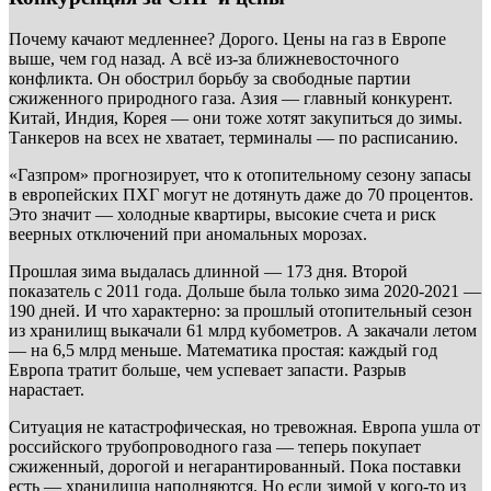
Почему качают медленнее? Дорого. Цены на газ в Европе
выше, чем год назад. А всё из-за ближневосточного
конфликта. Он обострил борьбу за свободные партии
сжиженного природного газа. Азия — главный конкурент.
Китай, Индия, Корея — они тоже хотят закупиться до зимы.
Танкеров на всех не хватает, терминалы — по расписанию.
«Газпром» прогнозирует, что к отопительному сезону запасы
в европейских ПХГ могут не дотянуть даже до 70 процентов.
Это значит — холодные квартиры, высокие счета и риск
веерных отключений при аномальных морозах.
Прошлая зима выдалась длинной — 173 дня. Второй
показатель с 2011 года. Дольше была только зима 2020-2021 —
190 дней. И что характерно: за прошлый отопительный сезон
из хранилищ выкачали 61 млрд кубометров. А закачали летом
— на 6,5 млрд меньше. Математика простая: каждый год
Европа тратит больше, чем успевает запасти. Разрыв
нарастает.
Ситуация не катастрофическая, но тревожная. Европа ушла от
российского трубопроводного газа — теперь покупает
сжиженный, дорогой и негарантированный. Пока поставки
есть — хранилища наполняются. Но если зимой у кого-то из