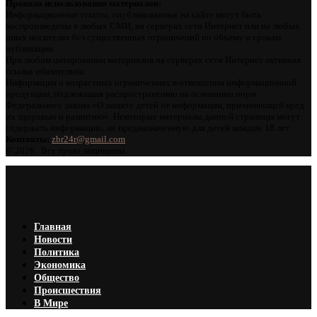
Правила использования материалов:
Информационные тексты, опубликованные на сайте могут быть
воспроизведены в любых СМИ, на серверах сети Интернет или на любых
иных носителях без существенных ограничений по объему и срокам
публикации.
При любом цитировании материалов на серверах сети Интернет активная
ссылка обязательна.
Информация о возрастных ограничениях в отношении информационной
продукции, подлежащая распространению на основании норм
Федерального закона «О защите детей от информации, причиняющей вред
их здоровью и развитию». Некоторые материалы данной страницы могут
содержать информацию, не предназначенную для детей младше 18 лет.
Контакты:
zbr24r@gmail.com
©
2026 . Все права защищены.
Главная
Новости
Политика
Экономика
Общество
Происшествия
В Мире