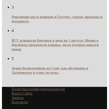
3
Революция после выборов в Госдуму: страхи, прогнозы и
реальность
4
ВСУ атаковали Бердянск в ночь на 1 августа: Ночью в
Бердянске прогремели взрывы, после которых начался
пожар
5
Атаки беспилотников на Сочи: как обстановка в
Лазаревском и стоит ли ехать
Политика конфиденциальности
Карта Сайта
Записи
Контакты