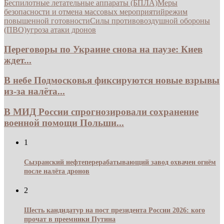
Беспилотные летательные аппараты (БПЛА)
Меры
безопасности и отмена массовых мероприятий
режим
повышенной готовности
Силы противовоздушной обороны
(ПВО)
угроза атаки дронов
Переговоры по Украине снова на паузе: Киев
ждет...
В небе Подмосковья фиксируются новые взрывы
из-за налёта...
В МИД России спрогнозировали сохранение
военной помощи Польши...
1
Сызранский нефтеперерабатывающий завод охвачен огнём
после налёта дронов
2
Шесть кандидатур на пост президента России 2026: кого
прочат в преемники Путина