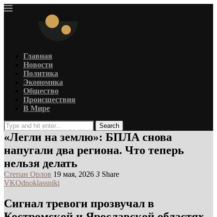
Главная
Новости
Политика
Экономика
Общество
Происшествия
В Мире
Search
«Легли на землю»: БПЛА снова
напугали два региона. Что теперь
нельзя делать
Степан Орлов
19 мая, 2026
3
Share
VK
Odnoklassniki
Сигнал тревоги прозвучал в
Костромской и Ярославской областях.