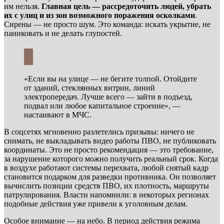
им нельзя.
Главная цель — рассредоточить людей, убрать
их с улиц и из зон возможного поражения осколками
.
Сирены — не просто шум. Это команда: искать укрытие, не
паниковать и не делать глупостей.
«Если вы на улице — не бегите толпой. Отойдите
от зданий, стеклянных витрин, линий
электропередач. Лучше всего — зайти в подъезд,
подвал или любое капитальное строение», —
настаивают в МЧС.
В соцсетях мгновенно разлетелись призывы: ничего не
снимать, не выкладывать видео работы ПВО, не публиковать
координаты. Это не просто рекомендация — это требование,
за нарушение которого можно получить реальный срок. Когда
в воздухе работают системы перехвата, любой снятый кадр
становится подарком для разведки противника. Он позволяет
вычислить позиции средств ПВО, их плотность, маршруты
патрулирования. Власти напомнили: в некоторых регионах
подобные действия уже привели к уголовным делам.
Особое внимание — на небо. В период действия режима