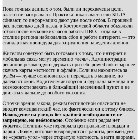
Пока точных данных о том, были ли перехвачены цели,
власти не раскрывают. Практика показывает: если БПЛА
сбивают, то информацию дают уже после отбоя. В прошлый
раз, несколько дней назад, в Костромской области объявляли
отбой после нескольких часов работы ПВО. Тогда же в
столице региона наблюдались сбои в работе интернета — это
стандартная процедура для затруднения наведения дронов.
Жителям советуют быть готовыми к тому, что интернет и
мобильная связь могут временно «лечь». Администрации
регионов рекомендуют держать при себе powerbank и заранее
скачать карты местности в офлайн. Если вы находитесь за
рулём — лучше остановиться и переждать в машине, но
далеко от окон. Водителям автобусов и фур дана команда при
возможности заехать в ближайший населённый пункт и не
двигаться дальше до особого указания.
С точки зрения закона, режим беспилотной опасности не
вводит комендантский час, но фактически он к этому близок.
Нахождение на улицах без крайней необходимости не
запрещено, но небезопасно
. Особенно если рядом нет
укрытия. Полиция уже перекрыла центральные площади и
парки. Людям, которые возвращаются с работы, рекомендуют
не «срезать угол» через открытую местность, а идти дворами.