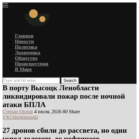
Главная
Новости
Политика
Экономика
Общество
Происшествия
В Мире
Search
В порту Высоцк Ленобласти
ликвидировали пожар после ночной
атаки БПЛА
Степан Орлов
4 июля, 2026
80
Share
VK
Odnoklassniki
27 дронов сбили до рассвета, но один
успел долететь до нефтяного