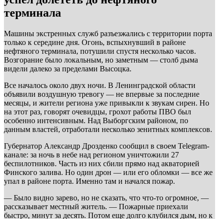
терминала
Машины экстренных служб разъезжались с территории порта
только к середине дня. Огонь, вспыхнувший в районе
нефтяного терминала, потушили спустя несколько часов.
Возгорание было локальным, но заметным — столб дыма
видели далеко за пределами Высоцка.
Все началось около двух ночи. В Ленинградской области
объявили воздушную тревогу — не впервые за последние
месяцы, и жители региона уже привыкли к звукам сирен. Но
на этот раз, говорят очевидцы, грохот работы ПВО был
особенно интенсивным. Над Выборгским районом, по
данным властей, отработали несколько зенитных комплексов.
Губернатор Александр Дрозденко сообщил в своем Telegram-
канале: за ночь в небе над регионом уничтожили 27
беспилотников. Часть из них сбили прямо над акваторией
Финского залива. Но один дрон — или его обломки — все же
упал в районе порта. Именно там и начался пожар.
— Было видно зарево, но не сказать, что что-то огромное, —
рассказывает местный житель. — Пожарные приехали
быстро, минут за десять. Потом еще долго клубился дым, но к