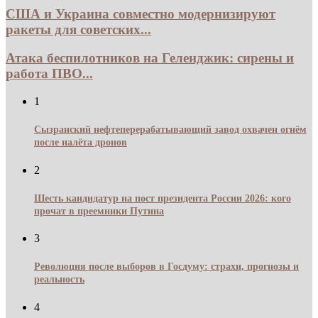
США и Украина совместно модернизируют
ракеты для советских...
Атака беспилотников на Геленджик: сирены и
работа ПВО...
1
Сызранский нефтеперерабатывающий завод охвачен огнём
после налёта дронов
2
Шесть кандидатур на пост президента России 2026: кого
прочат в преемники Путина
3
Революция после выборов в Госдуму: страхи, прогнозы и
реальность
4