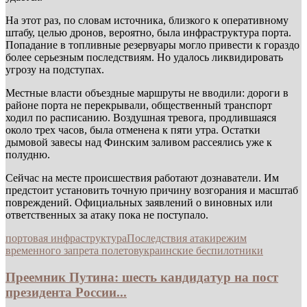
На этот раз, по словам источника, близкого к оперативному
штабу, целью дронов, вероятно, была инфраструктура порта.
Попадание в топливные резервуары могло привести к гораздо
более серьезным последствиям. Но удалось ликвидировать
угрозу на подступах.
Местные власти объездные маршруты не вводили: дороги в
районе порта не перекрывали, общественный транспорт
ходил по расписанию. Воздушная тревога, продлившаяся
около трех часов, была отменена к пяти утра. Остатки
дымовой завесы над Финским заливом рассеялись уже к
полудню.
Сейчас на месте происшествия работают дознаватели. Им
предстоит установить точную причину возгорания и масштаб
повреждений. Официальных заявлений о виновных или
ответственных за атаку пока не поступало.
портовая инфраструктура
Последствия атаки
режим
временного запрета полетов
украинские беспилотники
Преемник Путина: шесть кандидатур на пост
президента России...