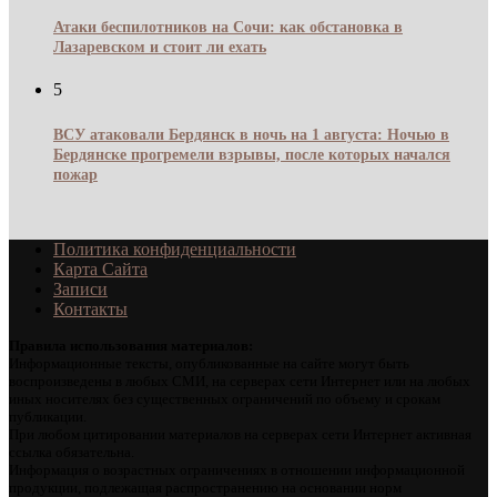
Атаки беспилотников на Сочи: как обстановка в
Лазаревском и стоит ли ехать
5
ВСУ атаковали Бердянск в ночь на 1 августа: Ночью в
Бердянске прогремели взрывы, после которых начался
пожар
Политика конфиденциальности
Карта Сайта
Записи
Контакты
Правила использования материалов:
Информационные тексты, опубликованные на сайте могут быть
воспроизведены в любых СМИ, на серверах сети Интернет или на любых
иных носителях без существенных ограничений по объему и срокам
публикации.
При любом цитировании материалов на серверах сети Интернет активная
ссылка обязательна.
Информация о возрастных ограничениях в отношении информационной
продукции, подлежащая распространению на основании норм