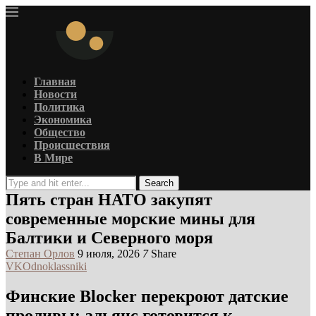
Главная
Новости
Политика
Экономика
Общество
Происшествия
В Мире
Search
Пять стран НАТО закупят
современные морские мины для
Балтики и Северного моря
Степан Орлов
9 июля, 2026
7
Share
VK
Odnoklassniki
Финские Blocker перекроют датские
проливы: альянс готовится к