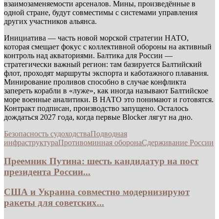
взаимозаменяемости арсеналов. Мины, произведённые в
одной стране, будут совместимы с системами управления
других участников альянса.
Инициатива — часть новой морской стратегии НАТО,
которая смещает фокус с коллективной обороны на активный
контроль над акваториями. Балтика для России —
стратегически важный регион: там базируется Балтийский
флот, проходят маршруты экспорта и каботажного плавания.
Минирование проливов способно в случае конфликта
запереть корабли в «луже», как иногда называют Балтийское
море военные аналитики. В НАТО это понимают и готовятся.
Контракт подписан, производство запущено. Осталось
дождаться 2027 года, когда первые Blocker лягут на дно.
Безопасность судоходства
Подводная
инфраструктура
Противоминная оборона
Сдерживание России
Преемник Путина: шесть кандидатур на пост
президента России...
США и Украина совместно модернизируют
ракеты для советских...