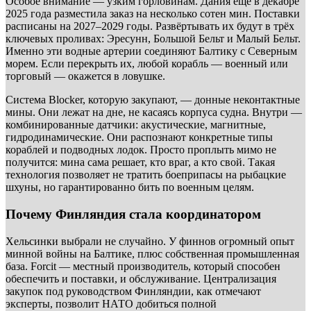
Особое внимание — узким горловинам. Дания ещё в декабре
2025 года разместила заказ на несколько сотен мин. Поставки
расписаны на 2027–2029 годы. Развёртывать их будут в трёх
ключевых проливах: Эресунн, Большой Бельт и Малый Бельт.
Именно эти водные артерии соединяют Балтику с Северным
морем. Если перекрыть их, любой корабль — военный или
торговый — окажется в ловушке.
Система Blocker, которую закупают, — донные неконтактные
мины. Они лежат на дне, не касаясь корпуса судна. Внутри —
комбинированные датчики: акустические, магнитные,
гидродинамические. Они распознают конкретные типы
кораблей и подводных лодок. Просто проплыть мимо не
получится: мина сама решает, кто враг, а кто свой. Такая
технология позволяет не тратить боеприпасы на рыбацкие
шхуны, но гарантированно бить по военным целям.
Почему Финляндия стала координатором
Хельсинки выбрали не случайно. У финнов огромный опыт
минной войны на Балтике, плюс собственная промышленная
база. Forcit — местный производитель, который способен
обеспечить и поставки, и обслуживание. Централизация
закупок под руководством Финляндии, как отмечают
эксперты, позволит НАТО добиться полной