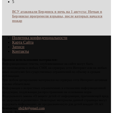
5
ВСУ атаковали Бердянск в ночь на 1 августа: Ночью в
Бердянске прогремели взрывы, после которых начался
пожар
Политика конфиденциальности
Карта Сайта
Записи
Контакты
Правила использования материалов:
Информационные тексты, опубликованные на сайте могут быть
воспроизведены в любых СМИ, на серверах сети Интернет или на любых
иных носителях без существенных ограничений по объему и срокам
публикации.
При любом цитировании материалов на серверах сети Интернет активная
ссылка обязательна.
Информация о возрастных ограничениях в отношении информационной
продукции, подлежащая распространению на основании норм
Федерального закона «О защите детей от информации, причиняющей вред
их здоровью и развитию». Некоторые материалы данной страницы могут
содержать информацию, не предназначенную для детей младше 18 лет.
Контакты:
zbr24r@gmail.com
©
2026 . Все права защищены.