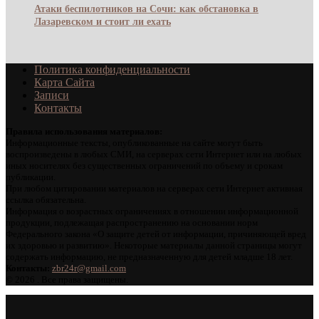
Атаки беспилотников на Сочи: как обстановка в
Лазаревском и стоит ли ехать
Политика конфиденциальности
Карта Сайта
Записи
Контакты
Правила использования материалов:
Информационные тексты, опубликованные на сайте могут быть
воспроизведены в любых СМИ, на серверах сети Интернет или на любых
иных носителях без существенных ограничений по объему и срокам
публикации.
При любом цитировании материалов на серверах сети Интернет активная
ссылка обязательна.
Информация о возрастных ограничениях в отношении информационной
продукции, подлежащая распространению на основании норм
Федерального закона «О защите детей от информации, причиняющей вред
их здоровью и развитию». Некоторые материалы данной страницы могут
содержать информацию, не предназначенную для детей младше 18 лет.
Контакты:
zbr24r@gmail.com
©
2026 . Все права защищены.