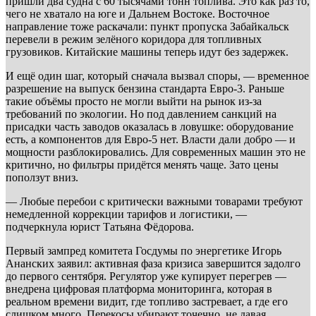
пришли два судна с 60 тысячами тонн топлива. Это как раз то,
чего не хватало на юге и Дальнем Востоке. Восточное
направление тоже раскачали: пункт пропуска Забайкальск
перевели в режим зелёного коридора для топливных
грузовиков. Китайские машины теперь идут без задержек.
И ещё один шаг, который сначала вызвал споры, — временное
разрешение на выпуск бензина стандарта Евро-3. Раньше
такие объёмы просто не могли выйти на рынок из-за
требований по экологии. Но под давлением санкций на
присадки часть заводов оказалась в ловушке: оборудование
есть, а компонентов для Евро-5 нет. Власти дали добро — и
мощности разблокировались. Для современных машин это не
критично, но фильтры придётся менять чаще. Зато цены
поползут вниз.
— Любые перебои с критически важными товарами требуют
немедленной коррекции тарифов и логистики, —
подчеркнула юрист Татьяна Фёдорова.
Первый зампред комитета Госдумы по энергетике Игорь
Ананских заявил: активная фаза кризиса завершится задолго
до первого сентября. Регулятор уже купирует перегрев —
внедрена цифровая платформа мониторинга, которая в
реальном времени видит, где топливо застревает, а где его
слишком много. Перекосы убирают точечно, не давая