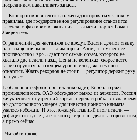
посредникам накапливать запасы.
— Корпоративный сектор должен адаптироваться к новым
правилам, где государственное регулирование становится
ключевым фактором выживания, — отметил юрист Роман
Лаврентьев.
Ограничений для частников не введут. Власти делают ставку
на насыщение рынка — и импорт из Азии, и внутреннее
производство Евро-3 дают тот самый объём, которого не
хватало две недели назад. Цены на колонках, скорее всего,
зафиксируются на текущем уровне или даже немного
откатятся. Ждать рекордов не стоит — регулятор держит руку
на пульсе.
Глобальный нефтяной рынок лихорадит, Европа теряет
промышленность, ОАЭ обсуждают выход из альянсов. Россия
же укрепляет внутренний каркас: перенастройка заняла время,
но долгосрочного ущерба для инвестиционного климата
удалось избежать. И это, пожалуй, главный итог недели —
дефицит отступает, и его конец виден не где-то за горизонтом,
а прямо сейчас.
Читайте также