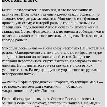
Бензин возвращается на колонки, и это не обещание из
кабинетов. В регионах, где ещё неделю назад продавали по
талонам, очереди рассасываются. Минэнерго и нефтяники
провернули схему, о которой раньше говорили только на
совещаниях: подключили Азию и ослабили экологические
стандарты. Острая фаза дефицита, по оценкам собеседников в
отрасли, схлынет в течение нескольких недель. Не к осени, а
гораздо раньше.
Что случилось? В мае — июне сразу несколько НПЗ встали на
ремонт. Одновременно с этим прилетело по инфраструктуре
— дроны достали до нескольких объектов. Заводы не
успевали перестроиться, биржа взлетела, на заправках ввели
лимиты. Но правительство не стало ждать, пока рынок
успокоится сам. Развернули ручное управление отгрузками,
перебросили потоки.
— Рынок нефти периодически штормит, но текущие меры —
это предохранитель для экономики, — объяснил
макроэкономист Артём Логинов.
Главный сюрприз — импорт. Обычно Россия не завозит
бензин в больших объёмах, а тут пошли танкеры. Из Индии