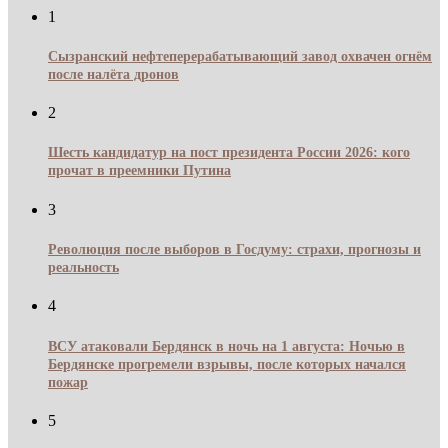
1
Сызранский нефтеперерабатывающий завод охвачен огнём
после налёта дронов
2
Шесть кандидатур на пост президента России 2026: кого
прочат в преемники Путина
3
Революция после выборов в Госдуму: страхи, прогнозы и
реальность
4
ВСУ атаковали Бердянск в ночь на 1 августа: Ночью в
Бердянске прогремели взрывы, после которых начался
пожар
5