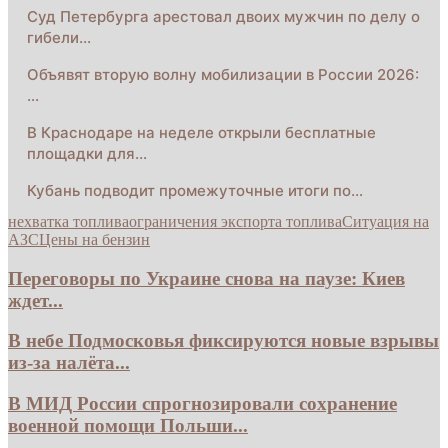
Суд Петербурга арестовал двоих мужчин по делу о
гибели…
Объявят вторую волну мобилизации в России 2026:
…
В Краснодаре на неделе открыли бесплатные
площадки для…
Кубань подводит промежуточные итоги по…
нехватка топлива
ограничения экспорта топлива
Ситуация на
АЗС
Цены на бензин
Переговоры по Украине снова на паузе: Киев
ждет...
В небе Подмосковья фиксируются новые взрывы
из-за налёта...
В МИД России спрогнозировали сохранение
военной помощи Польши...