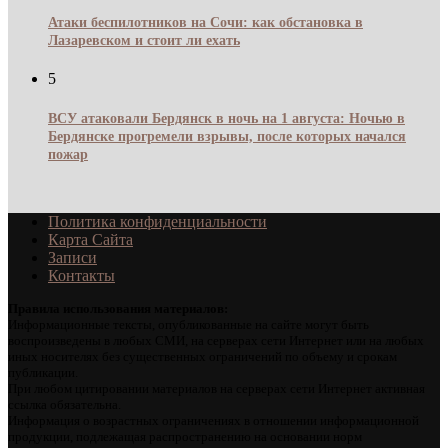
Атаки беспилотников на Сочи: как обстановка в
Лазаревском и стоит ли ехать
5
ВСУ атаковали Бердянск в ночь на 1 августа: Ночью в
Бердянске прогремели взрывы, после которых начался
пожар
Политика конфиденциальности
Карта Сайта
Записи
Контакты
Правила использования материалов:
Информационные тексты, опубликованные на сайте могут быть
воспроизведены в любых СМИ, на серверах сети Интернет или на любых
иных носителях без существенных ограничений по объему и срокам
публикации.
При любом цитировании материалов на серверах сети Интернет активная
ссылка обязательна.
Информация о возрастных ограничениях в отношении информационной
продукции, подлежащая распространению на основании норм