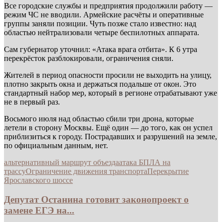
Все городские службы и предприятия продолжили работу —
режим ЧС не вводили. Армейские расчёты и оперативные
группы заняли позиции. Чуть позже стало известно: над
областью нейтрализовали четыре беспилотных аппарата.
Сам губернатор уточнил: «Атака врага отбита». К 6 утра
перекрёсток разблокировали, ограничения сняли.
Жителей в период опасности просили не выходить на улицу,
плотно закрыть окна и держаться подальше от окон. Это
стандартный набор мер, который в регионе отрабатывают уже
не в первый раз.
Восьмого июля над областью сбили три дрона, которые
летели в сторону Москвы. Ещё один — до того, как он успел
приблизиться к городу. Пострадавших и разрушений на земле,
по официальным данным, нет.
альтернативный маршрут объезда
атака БПЛА на
трассу
Ограничение движения транспорта
Перекрытие
Ярославского шоссе
Депутат Останина готовит законопроект о
замене ЕГЭ на...