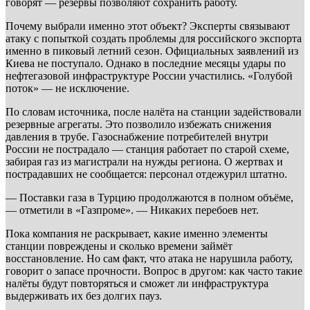
говорят — резервы позволяют сохранить работу.
Почему выбрали именно этот объект? Эксперты связывают
атаку с попыткой создать проблемы для российского экспорта
именно в пиковый летний сезон. Официальных заявлений из
Киева не поступало. Однако в последние месяцы удары по
нефтегазовой инфраструктуре России участились. «Голубой
поток» — не исключение.
По словам источника, после налёта на станции задействовали
резервные агрегаты. Это позволило избежать снижения
давления в трубе. Газоснабжение потребителей внутри
России не пострадало — станция работает по старой схеме,
забирая газ из магистрали на нужды региона. О жертвах и
пострадавших не сообщается: персонал отдежурил штатно.
— Поставки газа в Турцию продолжаются в полном объёме,
— отметили в «Газпроме». — Никаких перебоев нет.
Пока компания не раскрывает, какие именно элементы
станции повреждены и сколько времени займёт
восстановление. Но сам факт, что атака не нарушила работу,
говорит о запасе прочности. Вопрос в другом: как часто такие
налёты будут повторяться и сможет ли инфраструктура
выдерживать их без долгих пауз.