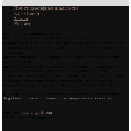
Политика конфиденциальности
Карта Сайта
Записи
Контакты
Правила использования материалов:
Информационные тексты, опубликованные на сайте могут быть
воспроизведены в любых СМИ, на серверах сети Интернет или на любых
иных носителях без существенных ограничений по объему и срокам
публикации.
При любом цитировании материалов на серверах сети Интернет активная
ссылка обязательна.
Информация о возрастных ограничениях в отношении информационной
продукции, подлежащая распространению на основании норм
Федерального закона «О защите детей от информации, причиняющей вред
их здоровью и развитию». Некоторые материалы данной страницы могут
содержать информацию, не предназначенную для детей младше 18 лет.
На информационном ресурсе применяются рекомендательные технологии.
Подробнее о правилах применения рекомендательных технологий
.
Контакты:
zbr24r@gmail.com
©
2026 . Все права защищены.