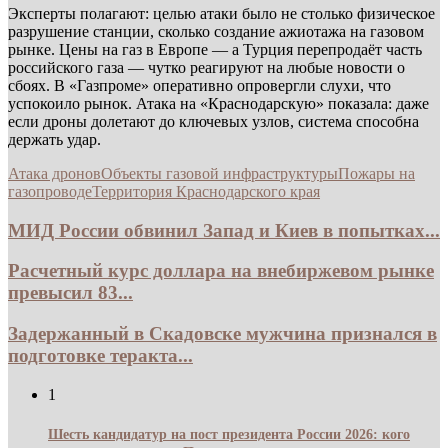
Эксперты полагают: целью атаки было не столько физическое
разрушение станции, сколько создание ажиотажа на газовом
рынке. Цены на газ в Европе — а Турция перепродаёт часть
российского газа — чутко реагируют на любые новости о
сбоях. В «Газпроме» оперативно опровергли слухи, что
успокоило рынок. Атака на «Краснодарскую» показала: даже
если дроны долетают до ключевых узлов, система способна
держать удар.
Атака дронов
Объекты газовой инфраструктуры
Пожары на
газопроводе
Территория Краснодарского края
МИД России обвинил Запад и Киев в попытках...
Расчетный курс доллара на внебиржевом рынке
превысил 83...
Задержанный в Скадовске мужчина признался в
подготовке теракта...
1
Шесть кандидатур на пост президента России 2026: кого