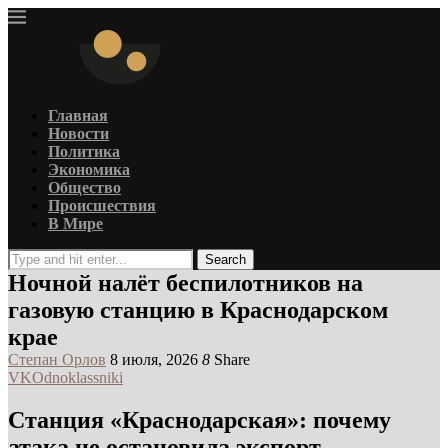
Главная
Новости
Политика
Экономика
Общество
Происшествия
В Мире
Search
Ночной налёт беспилотников на
газовую станцию в Краснодарском
крае
Степан Орлов
8 июля, 2026
8
Share
VK
Odnoklassniki
Станция «Краснодарская»: почему
атака не остановила экспорт