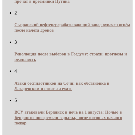
прочат в преемники Путина
2
Сызранский нефтеперерабатывающий завод охвачен огнём
после налёта дронов
3
Революция после выборов в Госдуму: страхи, прогнозы и
реальность
4
Атаки беспилотников на Сочи: как обстановка в
Лазаревском и стоит ли ехать
5
ВСУ атаковали Бердянск в ночь на 1 августа: Ночью в
Бердянске прогремели взрывы, после которых начался
пожар