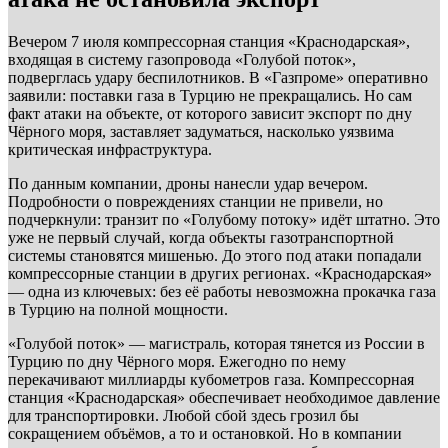
Вечером 7 июля компрессорная станция «Краснодарская»,
входящая в систему газопровода «Голубой поток»,
подверглась удару беспилотников. В «Газпроме» оперативно
заявили: поставки газа в Турцию не прекращались. Но сам
факт атаки на объекте, от которого зависит экспорт по дну
Чёрного моря, заставляет задуматься, насколько уязвима
критическая инфраструктура.
По данным компании, дроны нанесли удар вечером.
Подробности о повреждениях станции не привели, но
подчеркнули: транзит по «Голубому потоку» идёт штатно. Это
уже не первый случай, когда объекты газотранспортной
системы становятся мишенью. До этого под атаки попадали
компрессорные станции в других регионах. «Краснодарская»
— одна из ключевых: без её работы невозможна прокачка газа
в Турцию на полной мощности.
«Голубой поток» — магистраль, которая тянется из России в
Турцию по дну Чёрного моря. Ежегодно по нему
перекачивают миллиарды кубометров газа. Компрессорная
станция «Краснодарская» обеспечивает необходимое давление
для транспортировки. Любой сбой здесь грозил бы
сокращением объёмов, а то и остановкой. Но в компании