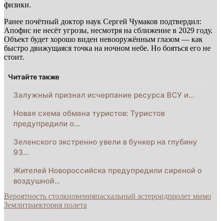
физики.
Ранее почётный доктор наук Сергей Чумаков подтвердил:
Апофис не несёт угрозы, несмотря на сближение в 2029 году.
Объект будет хорошо виден невооружённым глазом — как
быстро движущаяся точка на ночном небе. Но бояться его не
стоит.
Читайте также
Залужный признал исчерпание ресурса ВСУ и…
Новая схема обмана туристов: Туристов
предупредили о…
Зеленского экстренно увели в бункер на глубину
93…
Жителей Новороссийска предупредили сиреной о
воздушной…
Вероятность столкновения
пасхальный астероид
пролет мимо
Земли
траектория полета