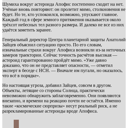
Шумиха вокруг астероида Апофис постепенно сходит на нет.
Учёные вновь повторяют: он пролетит мимо, столкновения не
будет. Но те, кто успокоился, возможно, упускают главное.
Каждый год в сфере земного притяжения оказывается около
трёхсот небесных тел разного размера. И далеко не все из них
удаётся заметить заранее.
Генеральный директор Центра планетарной защиты Анатолий
Зайцев объяснил ситуацию просто. По его словам,
изначальные страхи вокруг Апофиса возникли из-за неточных
замеров траектории. Сейчас точность расчётов высокая —
астероид гарантированно пройдёт мимо. «Уже давно
доказано, что он не представляет опасности, — отметил
эксперт в беседе с НСН. — Вначале им пугали, но оказалось,
что всё в порядке».
Но настоящая угроза, добавил Зайцев, совсем в другом.
Объекты, летящие со стороны Солнца, практически
невозможно обнаружить заблаговременно. Они появляются
внезапно, и времени на реакцию почти не остаётся. Именно
такие «космические сюрпризы» несут реальный риск, а не
разрекламированные астероиды вроде Апофиса.