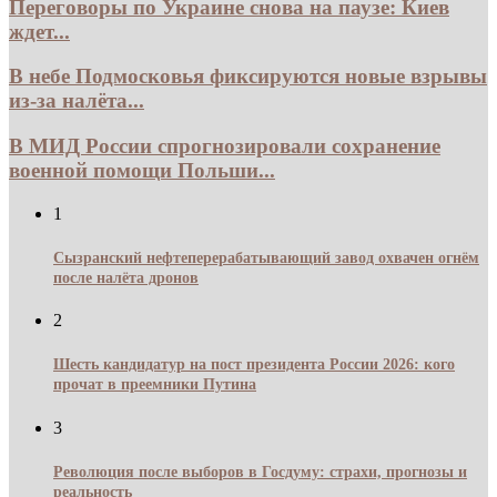
Переговоры по Украине снова на паузе: Киев
ждет...
В небе Подмосковья фиксируются новые взрывы
из-за налёта...
В МИД России спрогнозировали сохранение
военной помощи Польши...
1
Сызранский нефтеперерабатывающий завод охвачен огнём
после налёта дронов
2
Шесть кандидатур на пост президента России 2026: кого
прочат в преемники Путина
3
Революция после выборов в Госдуму: страхи, прогнозы и
реальность