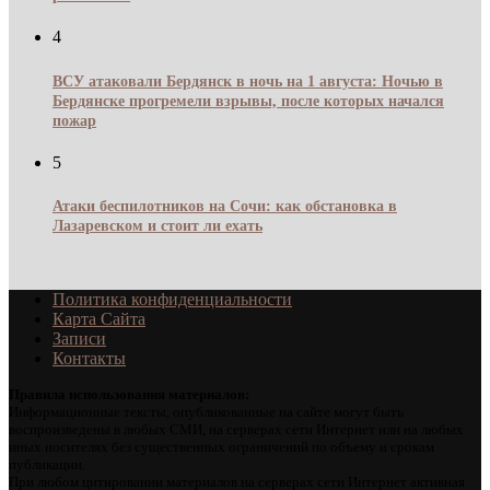
4
ВСУ атаковали Бердянск в ночь на 1 августа: Ночью в
Бердянске прогремели взрывы, после которых начался
пожар
5
Атаки беспилотников на Сочи: как обстановка в
Лазаревском и стоит ли ехать
Политика конфиденциальности
Карта Сайта
Записи
Контакты
Правила использования материалов:
Информационные тексты, опубликованные на сайте могут быть
воспроизведены в любых СМИ, на серверах сети Интернет или на любых
иных носителях без существенных ограничений по объему и срокам
публикации.
При любом цитировании материалов на серверах сети Интернет активная