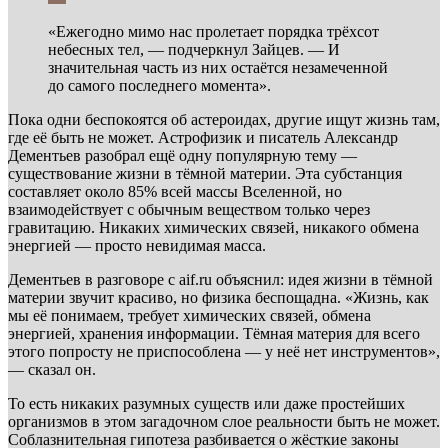
«Ежегодно мимо нас пролетает порядка трёхсот
небесных тел, — подчеркнул Зайцев. — И
значительная часть из них остаётся незамеченной
до самого последнего момента».
Пока одни беспокоятся об астероидах, другие ищут жизнь там,
где её быть не может. Астрофизик и писатель Александр
Дементьев разобрал ещё одну популярную тему —
существование жизни в тёмной материи. Эта субстанция
составляет около 85% всей массы Вселенной, но
взаимодействует с обычным веществом только через
гравитацию. Никаких химических связей, никакого обмена
энергией — просто невидимая масса.
Дементьев в разговоре с aif.ru объяснил: идея жизни в тёмной
материи звучит красиво, но физика беспощадна. «Жизнь, как
мы её понимаем, требует химических связей, обмена
энергией, хранения информации. Тёмная материя для всего
этого попросту не приспособлена — у неё нет инструментов»,
— сказал он.
То есть никаких разумных существ или даже простейших
организмов в этом загадочном слое реальности быть не может.
Соблазнительная гипотеза разбивается о жёсткие законы