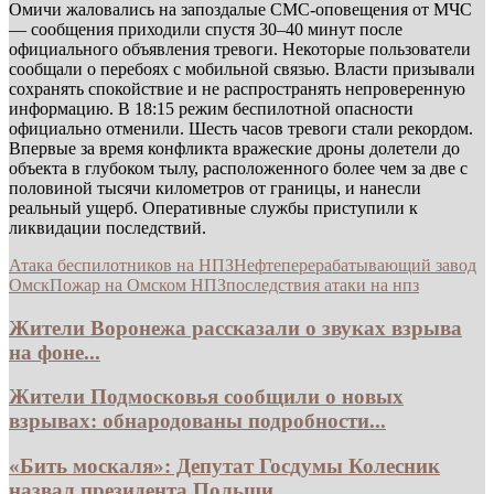
Омичи жаловались на запоздалые СМС-оповещения от МЧС
— сообщения приходили спустя 30–40 минут после
официального объявления тревоги. Некоторые пользователи
сообщали о перебоях с мобильной связью. Власти призывали
сохранять спокойствие и не распространять непроверенную
информацию. В 18:15 режим беспилотной опасности
официально отменили. Шесть часов тревоги стали рекордом.
Впервые за время конфликта вражеские дроны долетели до
объекта в глубоком тылу, расположенного более чем за две с
половиной тысячи километров от границы, и нанесли
реальный ущерб. Оперативные службы приступили к
ликвидации последствий.
Атака беспилотников на НПЗ
Нефтеперерабатывающий завод
Омск
Пожар на Омском НПЗ
последствия атаки на нпз
Жители Воронежа рассказали о звуках взрыва
на фоне...
Жители Подмосковья сообщили о новых
взрывах: обнародованы подробности...
«Бить москаля»: Депутат Госдумы Колесник
назвал президента Польши...