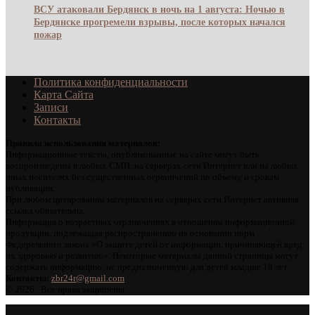
ВСУ атаковали Бердянск в ночь на 1 августа: Ночью в
Бердянске прогремели взрывы, после которых начался
пожар
Политика конфиденциальности
Карта Сайта
Записи
Контакты
Правила использования материалов:
Информационные тексты, опубликованные на сайте могут быть
воспроизведены в любых СМИ, на серверах сети Интернет или на любых
иных носителях без существенных ограничений по объему и срокам
публикации.
При любом цитировании материалов на серверах сети Интернет активная
ссылка обязательна.
Информация о возрастных ограничениях в отношении информационной
продукции, подлежащая распространению на основании норм
Федерального закона «О защите детей от информации, причиняющей вред
их здоровью и развитию». Некоторые материалы данной страницы могут
содержать информацию, не предназначенную для детей младше 18 лет.
Контакты:
zbr24r@gmail.com
©
2026 . Все права защищены.