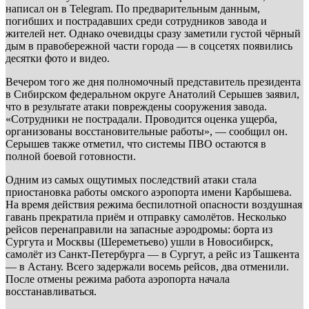
написал он в Telegram. По предварительным данным,
погибших и пострадавших среди сотрудников завода и
жителей нет. Однако очевидцы сразу заметили густой чёрный
дым в правобережной части города — в соцсетях появились
десятки фото и видео.
Вечером того же дня полномочный представитель президента
в Сибирском федеральном округе Анатолий Серышев заявил,
что в результате атаки повреждены сооружения завода.
«Сотрудники не пострадали. Проводится оценка ущерба,
организованы восстановительные работы», — сообщил он.
Серышев также отметил, что системы ПВО остаются в
полной боевой готовности.
Одним из самых ощутимых последствий атаки стала
приостановка работы омского аэропорта имени Карбышева.
На время действия режима беспилотной опасности воздушная
гавань прекратила приём и отправку самолётов. Несколько
рейсов перенаправили на запасные аэродромы: борта из
Сургута и Москвы (Шереметьево) ушли в Новосибирск,
самолёт из Санкт-Петербурга — в Сургут, а рейс из Ташкента
— в Астану. Всего задержали восемь рейсов, два отменили.
После отмены режима работа аэропорта начала
восстанавливаться.