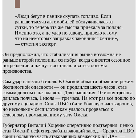
«Люди бегут в панике скупать топливо. Если
раньше тысяча автомобилей обслуживалась за
сутки, то теперь эта же тысяча приехала за полдня.
Именно это, а не удар по заводу, привело к тому,
что на некоторых заправках закончился бензин»,
— отметил эксперт.
Он предположил, что стабилизация рынка возможна не
раньше второй половины сентября, когда снизится сезонное
потребление и начнут восстанавливаться объёмы
производства.
Сам удар нанесли 6 июля. В Омской области объявили режим
беспилотной опасности — он продлился шесть часов, став
самым долгим с начала лета. Для сравнения: 10 июня тревога
длилась полчаса, 1 июля — три часа. На этот раз всё пошло по
другому сценарию. Силы ПВО сбили бо́льшую часть дронов,
но нескольким беспилотникам удалось прорваться к
северному промышленному узлу Омска.
Губернатор Виталий Хоценко оперативно подтвердил: целью
стал Омский нефтеперерабатывающий завод. «Средства ПВО
сбили большую часть атаковавших вражеских БПЛА», —