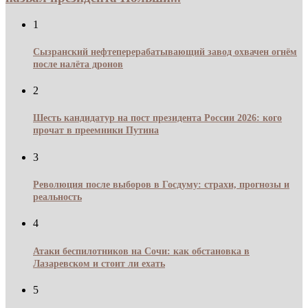
1
Сызранский нефтеперерабатывающий завод охвачен огнём
после налёта дронов
2
Шесть кандидатур на пост президента России 2026: кого
прочат в преемники Путина
3
Революция после выборов в Госдуму: страхи, прогнозы и
реальность
4
Атаки беспилотников на Сочи: как обстановка в
Лазаревском и стоит ли ехать
5