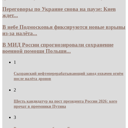
Переговоры по Украине снова на паузе: Киев
ждет...
В небе Подмосковья фиксируются новые взрывы
из-за налёта...
В МИД России спрогнозировали сохранение
военной помощи Польши...
1
Сызранский нефтеперерабатывающий завод охвачен огнём
после налёта дронов
2
Шесть кандидатур на пост президента России 2026: кого
прочат в преемники Путина
3