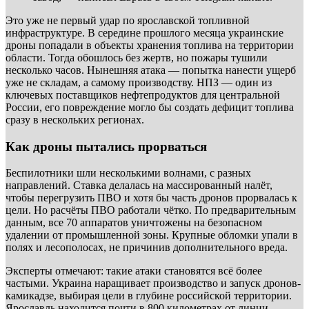
Это уже не первый удар по ярославской топливной
инфраструктуре. В середине прошлого месяца украинские
дроны попадали в объекты хранения топлива на территории
области. Тогда обошлось без жертв, но пожары тушили
несколько часов. Нынешняя атака — попытка нанести ущерб
уже не складам, а самому производству. НПЗ — один из
ключевых поставщиков нефтепродуктов для центральной
России, его повреждение могло бы создать дефицит топлива
сразу в нескольких регионах.
Как дроны пытались прорваться
Беспилотники шли несколькими волнами, с разных
направлений. Ставка делалась на массированный налёт,
чтобы перегрузить ПВО и хотя бы часть дронов прорвалась к
цели. Но расчёты ПВО работали чётко. По предварительным
данным, все 70 аппаратов уничтожены на безопасном
удалении от промышленной зоны. Крупные обломки упали в
полях и лесополосах, не причинив дополнительного вреда.
Эксперты отмечают: такие атаки становятся всё более
частыми. Украина наращивает производство и запуск дронов-
камикадзе, выбирая цели в глубине российской территории.
Ярославль находится почти в 800 километрах от линии