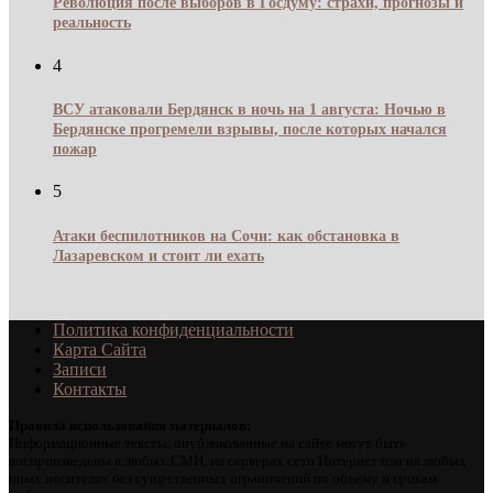
Революция после выборов в Госдуму: страхи, прогнозы и
реальность
4
ВСУ атаковали Бердянск в ночь на 1 августа: Ночью в
Бердянске прогремели взрывы, после которых начался
пожар
5
Атаки беспилотников на Сочи: как обстановка в
Лазаревском и стоит ли ехать
Политика конфиденциальности
Карта Сайта
Записи
Контакты
Правила использования материалов:
Информационные тексты, опубликованные на сайте могут быть
воспроизведены в любых СМИ, на серверах сети Интернет или на любых
иных носителях без существенных ограничений по объему и срокам