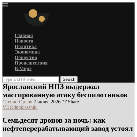
Главная
Новости
Политика
Экономика
Общество
Происшествия
В Мире
Search
Ярославский НПЗ выдержал
массированную атаку беспилотников
Степан Орлов
7 июля, 2026
17
Share
VK
Odnoklassniki
Семьдесят дронов за ночь: как
нефтеперерабатывающий завод устоял