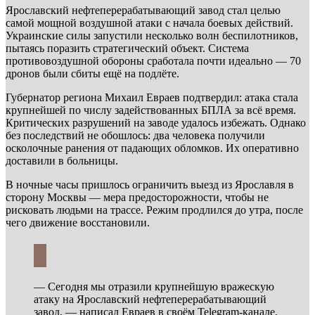
Ярославский нефтеперерабатывающий завод стал целью
самой мощной воздушной атаки с начала боевых действий.
Украинские силы запустили несколько волн беспилотников,
пытаясь поразить стратегический объект. Система
противовоздушной обороны сработала почти идеально — 70
дронов были сбиты ещё на подлёте.
Губернатор региона Михаил Евраев подтвердил: атака стала
крупнейшей по числу задействованных БПЛА за всё время.
Критических разрушений на заводе удалось избежать. Однако
без последствий не обошлось: два человека получили
осколочные ранения от падающих обломков. Их оперативно
доставили в больницы.
В ночные часы пришлось ограничить выезд из Ярославля в
сторону Москвы — мера предосторожности, чтобы не
рисковать людьми на трассе. Режим продлился до утра, после
чего движение восстановили.
— Сегодня мы отразили крупнейшую вражескую
атаку на Ярославский нефтеперерабатывающий
завод, — написал Евраев в своём Telegram-канале.