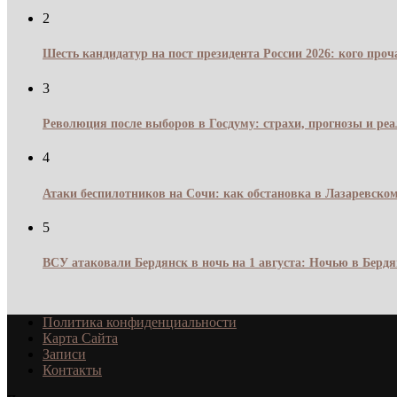
2
Шесть кандидатур на пост президента России 2026: кого про
3
Революция после выборов в Госдуму: страхи, прогнозы и реа
4
Атаки беспилотников на Сочи: как обстановка в Лазаревском
5
ВСУ атаковали Бердянск в ночь на 1 августа: Ночью в Берд
Политика конфиденциальности
Карта Сайта
Записи
Контакты