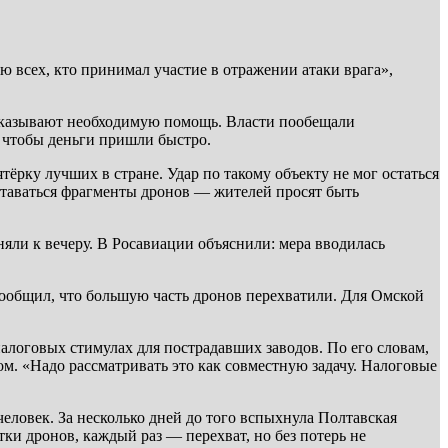
 всех, кто принимал участие в отражении атаки врага»,
 оказывают необходимую помощь. Власти пообещали
 чтобы деньги пришли быстро.
ёрку лучших в стране. Удар по такому объекту не мог остаться
ставаться фрагменты дронов — жителей просят быть
няли к вечеру. В Росавиации объяснили: мера вводилась
ообщил, что большую часть дронов перехватили. Для Омской
логовых стимулах для пострадавших заводов. По его словам,
ом. «Надо рассматривать это как совместную задачу. Налоговые
еловек. За несколько дней до того вспыхнула Полтавская
и дронов, каждый раз — перехват, но без потерь не