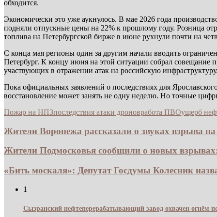
обходится.
Экономически это уже аукнулось. В мае 2026 года производств
подняли отпускные цены на 22% к прошлому году. Розница отр
топлива на Петербургской бирже в июне рухнули почти на четв
С конца мая регионы один за другим начали вводить ограниче
Петербург. К концу июня на этой ситуации собрал совещание п
участвующих в отражении атак на российскую инфраструктуру
Пока официальных заявлений о последствиях для Ярославского 
восстановление может занять не одну неделю. Но точные циф
Пожар на НПЗ
последствия атаки дронов
работа ПВО
ущерб неф
Жители Воронежа рассказали о звуках взрыва на 
Жители Подмосковья сообщили о новых взрывах:
«Бить москаля»: Депутат Госдумы Колесник назв
1
Сызранский нефтеперерабатывающий завод охвачен огнём по