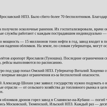
ославский НПЗ. Было сбито более 70 беспилотников. Благодарю
ка получили осколочные ранения. Их госпитализировали, врачи
ные службы работают с каждым пострадавшим индивидуально —
мощность — 15 миллионов тонн нефти в год, завод входит в пят
я падения обломков. На земле, по словам губернатора, могут о
олётов аэропорт Ярославля (Туношна). Последние ограничения с
о, рейсы выполняются по расписанию.
тро под удар попал Омский НПЗ. Губернатор Виталий Хоценко с
же впервые вводил ограничения из-за беспилотной опасности.
Александр Шохин уже заявил: государству нужно подумать о на
ые отрасли — от сельского хозяйства до топливного рынка в цел
н.
я обломков дронов горел завод в Славянске-на-Кубани — погиб ч
лись Московский, Тюменский, Ильский НПЗ. Каждый раз — десятк