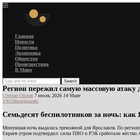
Главная
Новости
Политика
Экономика
Общество
Происшествия
В Мире
Search
Регион пережил самую массовую атаку
Степан Орлов
7 июля, 2026
14
Share
VK
Odnoklassniki
Семьдесят беспилотников за ночь: как
Минувшая ночь выдалась тревожной для Ярославля. По региону
Евраев утром подтвердил: силы ПВО и РЭБ сработали жёстко. 