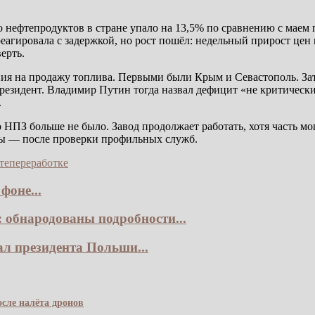
о нефтепродуктов в стране упало на 13,5% по сравнению с маем 
еагировала с задержкой, но рост пошёл: недельный прирост цен
ерть.
ния на продажу топлива. Первыми были Крым и Севастополь. Зат
резидент. Владимир Путин тогда назвал дефицит «не критически
.
НПЗ больше не было. Завод продолжает работать, хотя часть мо
ры — после проверки профильных служб.
тепереработке
фоне...
 обнародованы подробности...
ал президента Польши...
сле налёта дронов