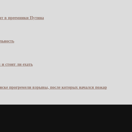
чат в преемники Путина
льность
 и стоит ли ехать
янске прогремели взрывы, после которых начался пожар