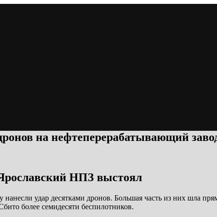
 дронов на нефтеперерабатывающий заво
 Ярославский НПЗ выстоял
 нанесли удар десятками дронов. Большая часть из них шла пр
Сбито более семидесяти беспилотников.