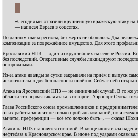
«Сегодня мы отразили крупнейшую вражескую атаку на Яр
— написал Евраев в соцсетях.
По данным главы региона, без жертв не обошлось. Два челове
компенсации за повреждённое имущество. Для этого профиль
Ярославский НПЗ — один из крупнейших на севере России. Его 
без последствий. Оперативные службы ликвидируют последстви
осторожными.
Из-за атаки дважды за сутки закрывали на приём и выпуск сам
исключительно для безопасности полётов. Сейчас небо открыт
Атака на Ярославский НПЗ — не единичный случай. В то же у
области это первая такая атака в истории. Аэропорт Омска то
Глава Российского союза промышленников и предпринимателей 
от их работы зависит не только прибыль компаний, но и смежн
вычеты, преференции — всё это должно быть», — сказал Шохи
Атаки на НПЗ становятся системой. В конце июня из-за падени
нефтебаза в Краснодарском крае. В июне под ударами оказыва