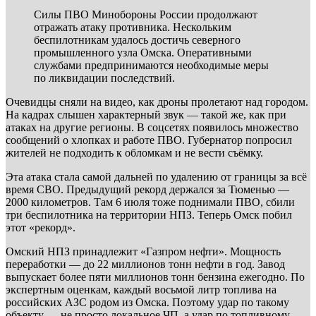
Силы ПВО Минобороны России продолжают
отражать атаку противника. Нескольким
беспилотникам удалось достичь северного
промышленного узла Омска. Оперативными
службами предпринимаются необходимые меры
по ликвидации последствий.
Очевидцы сняли на видео, как дроны пролетают над городом.
На кадрах слышен характерный звук — такой же, как при
атаках на другие регионы. В соцсетях появилось множество
сообщений о хлопках и работе ПВО. Губернатор попросил
жителей не подходить к обломкам и не вести съёмку.
Эта атака стала самой дальней по удалению от границы за всё
время СВО. Предыдущий рекорд держался за Тюменью —
2000 километров. Там 6 июля тоже поднимали ПВО, сбили
три беспилотника на территории НПЗ. Теперь Омск побил
этот «рекорд».
Омский НПЗ принадлежит «Газпром нефти». Мощность
переработки — до 22 миллионов тонн нефти в год. Завод
выпускает более пяти миллионов тонн бензина ежегодно. По
экспертным оценкам, каждый восьмой литр топлива на
российских АЗС родом из Омска. Поэтому удар по такому
объекту — не просто локальное ЧП, а удар по топливному