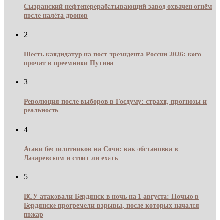
Сызранский нефтеперерабатывающий завод охвачен огнём
после налёта дронов
2
Шесть кандидатур на пост президента России 2026: кого
прочат в преемники Путина
3
Революция после выборов в Госдуму: страхи, прогнозы и
реальность
4
Атаки беспилотников на Сочи: как обстановка в
Лазаревском и стоит ли ехать
5
ВСУ атаковали Бердянск в ночь на 1 августа: Ночью в
Бердянске прогремели взрывы, после которых начался
пожар