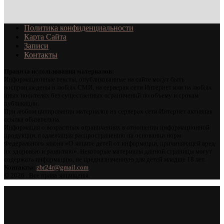
Политика конфиденциальности
Карта Сайта
Записи
Контакты
Правила использования материалов:
Информационные тексты, опубликованные на сайте могут быть
воспроизведены в любых СМИ, на серверах сети Интернет или на любых
иных носителях без существенных ограничений по объему и срокам
публикации.
При любом цитировании материалов на серверах сети Интернет активная
ссылка обязательна.
Информация о возрастных ограничениях в отношении информационной
продукции, подлежащая распространению на основании норм
Федерального закона «О защите детей от информации, причиняющей вред
их здоровью и развитию». Некоторые материалы данной страницы могут
содержать информацию, не предназначенную для детей младше 18 лет.
Контакты:
zbr24r@gmail.com
©
2026 . Все права защищены.