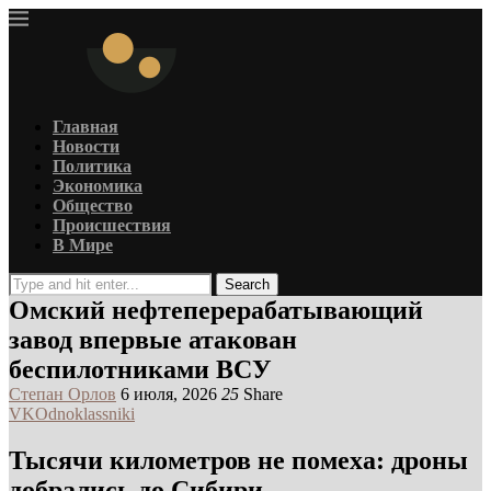
Главная
Новости
Политика
Экономика
Общество
Происшествия
В Мире
Search
Омский нефтеперерабатывающий
завод впервые атакован
беспилотниками ВСУ
Степан Орлов
6 июля, 2026
25
Share
VK
Odnoklassniki
Тысячи километров не помеха: дроны
добрались до Сибири