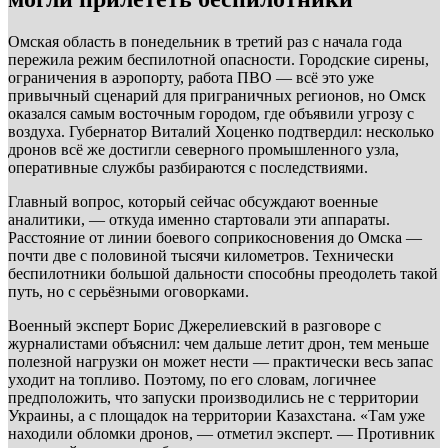
Омская область в понедельник в третий раз с начала года
пережила режим беспилотной опасности. Городские сирены,
ограничения в аэропорту, работа ПВО — всё это уже
привычный сценарий для приграничных регионов, но Омск
оказался самым восточным городом, где объявили угрозу с
воздуха. Губернатор Виталий Хоценко подтвердил: несколько
дронов всё же достигли северного промышленного узла,
оперативные службы разбираются с последствиями.
Главный вопрос, который сейчас обсуждают военные
аналитики, — откуда именно стартовали эти аппараты.
Расстояние от линии боевого соприкосновения до Омска —
почти две с половиной тысячи километров. Технически
беспилотники большой дальности способны преодолеть такой
путь, но с серьёзными оговорками.
Военный эксперт Борис Джерелиевский в разговоре с
журналистами объяснил: чем дальше летит дрон, тем меньше
полезной нагрузки он может нести — практически весь запас
уходит на топливо. Поэтому, по его словам, логичнее
предположить, что запуски производились не с территории
Украины, а с площадок на территории Казахстана. «Там уже
находили обломки дронов, — отметил эксперт. — Противник