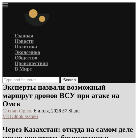
Главная
Новости
Политика
Экономика
Общество
Происшествия
В Мире
Search
Эксперты назвали возможный
маршрут дронов ВСУ при атаке на
Омск
Степан Орлов
6 июля, 2026
57
Share
VK
Odnoklassniki
Через Казахстан: откуда на самом деле
могли прилететь беспилотники