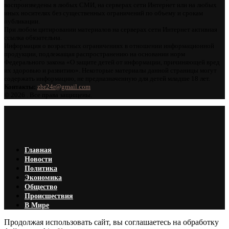
воспроизведены в любых СМИ, на серверах сети Интернет или на любых
иных носителях без существенных ограничений по объему и срокам
публикации.
При любом цитировании материалов на серверах сети Интернет активная
ссылка обязательна.
Информация о возрастных ограничениях в отношении информационной
продукции, подлежащая распространению на основании норм
Федерального закона «О защите детей от информации, причиняющей вред
их здоровью и развитию». Некоторые материалы данной страницы могут
содержать информацию, не предназначенную для детей младше 18 лет.
Контакты:
zbr24r@gmail.com
©
2026 . Все права защищены.
Главная
Новости
Политика
Экономика
Общество
Происшествия
В Мире
Продолжая использовать сайт, вы соглашаетесь на обработку