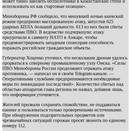
может тайно завозить беспилотники в казахстанские степи и
использовать их как стартовые позиции».
Минобороны РФ сообщило, что минувшей ночью киевский
режим предпринял массированную атаку, запустив 625
ударных БПЛА большой дальности. 613 из них были сбиты
средствами ПВО. В ведомстве подчеркнули: атаку
приурочили к саммиту НАТО в Анкаре, чтобы
продемонстрировать западным спонсорам способность
поражать российские гражданские объекты.
Губернатор Хоценко уточнил, что нескольким дронам удалось
прорваться к северному промышленному узлу Омска. «Силы
ПВО Минобороны России продолжают отражать атаку
противника, — написал он в своём Telegram-канале. —
Оперативными службами предпринимаются необходимые
меры по ликвидации последствий». Количество сбитых над
областью аппаратов глава региона не назвал, добавив лишь,
что информация уточняется.
Жителей призвали сохранять спокойствие, не поддаваться
панике и пользоваться только проверенными источниками.
При обнаружении подозрительных предметов или
чрезвычайных ситуаций горожан просят звонить по единому
номеру 112.