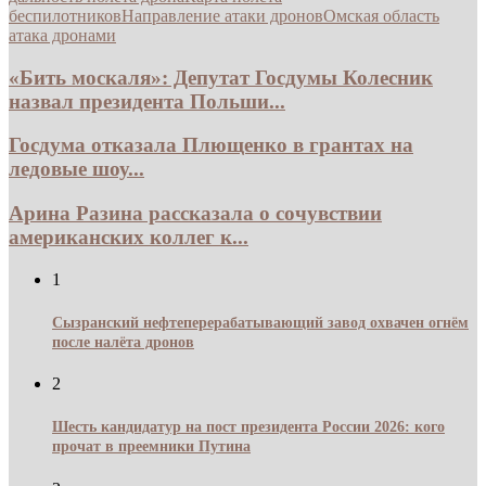
беспилотников
Направление атаки дронов
Омская область
атака дронами
«Бить москаля»: Депутат Госдумы Колесник
назвал президента Польши...
Госдума отказала Плющенко в грантах на
ледовые шоу...
Арина Разина рассказала о сочувствии
американских коллег к...
1
Сызранский нефтеперерабатывающий завод охвачен огнём
после налёта дронов
2
Шесть кандидатур на пост президента России 2026: кого
прочат в преемники Путина