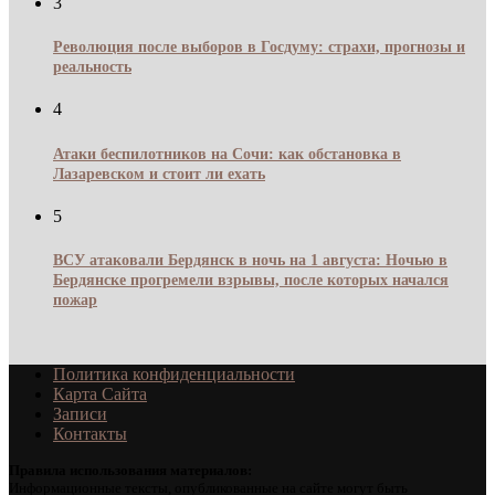
3
Революция после выборов в Госдуму: страхи, прогнозы и
реальность
4
Атаки беспилотников на Сочи: как обстановка в
Лазаревском и стоит ли ехать
5
ВСУ атаковали Бердянск в ночь на 1 августа: Ночью в
Бердянске прогремели взрывы, после которых начался
пожар
Политика конфиденциальности
Карта Сайта
Записи
Контакты
Правила использования материалов:
Информационные тексты, опубликованные на сайте могут быть