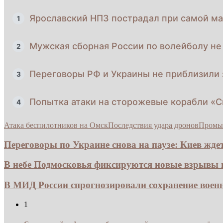
Ярославский НПЗ пострадал при самой ма
1
Мужская сборная России по волейболу не
2
Переговоры РФ и Украины не приблизили 
3
Попытка атаки на сторожевые корабли «
4
Атака беспилотников на Омск
Последствия удара дронов
Промыш
Переговоры по Украине снова на паузе: Киев ждет.
В небе Подмосковья фиксируются новые взрывы из
В МИД России спрогнозировали сохранение воен
1