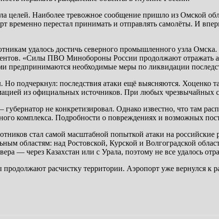
игла целей. Наиболее тревожное сообщение пришло из Омской обл
рт временно перестал принимать и отправлять самолёты. И впер
отникам удалось достичь северного промышленного узла Омска
идентов. «Силы ПВО Минобороны России продолжают отражать а
и предпринимаются необходимые меры по ликвидации последстви
 Но подчеркнул: последствия атаки ещё выясняются. Хоценко та
рмацией из официальных источников. При любых чрезвычайных си
губернатор не конкретизировал. Однако известно, что там расп
го комплекса. Подробности о повреждениях и возможных пост
тников стал самой масштабной попыткой атаки на российские р
ым областям: над Ростовской, Курской и Волгоградской областя
вера — через Казахстан или с Урала, поэтому не все удалось отра
 продолжают расчистку территории. Аэропорт уже вернулся к р