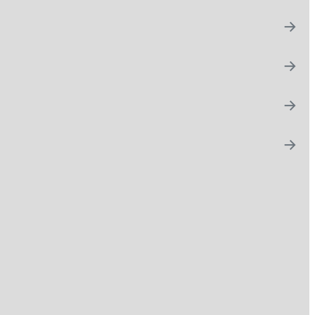
→
→
→
→