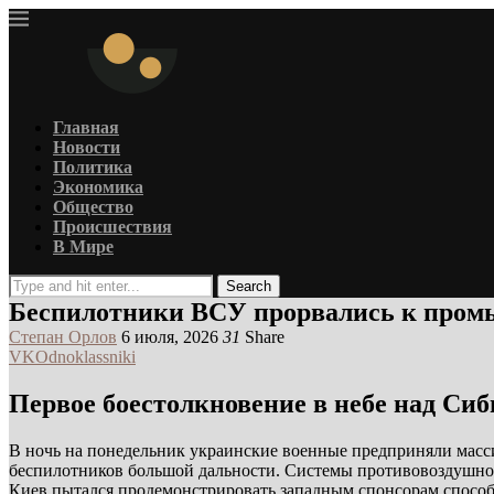
Главная
Новости
Политика
Экономика
Общество
Происшествия
В Мире
Search
Беспилотники ВСУ прорвались к пром
Степан Орлов
6 июля, 2026
31
Share
VK
Odnoklassniki
Первое боестолкновение в небе над Си
В ночь на понедельник украинские военные предприняли мас
беспилотников большой дальности. Системы противовоздушной
Киев пытался продемонстрировать западным спонсорам способ