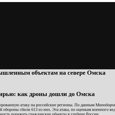
ышленным объектам на севере Омска
бирью: как дроны дошли до Омска
сированную атаку на российские регионы. По данным Миноборо
 обороны сбили 613 из них. Эта атака, по оценкам военного в
ность поражать гражданские объекты в глубине России.