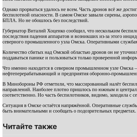
Однако прорваться удалось не всем. Часть дронов всё же дост
беспилотной опасности. В самом Омске завыли сирены, аэропо
БПЛА. Но не обошлось без последствий.
Губернатор Виталий Хоценко сообщил, что нескольким беспил
последствия падения аппаратов и возникших из-за этого инц
северного промышленного узла Омска. Оперативными службам
Количество сбитых над Омской областью дронов он не уточнил.
поддаваться панике и пользоваться только проверенной инфо
Что именно находится в северном промышленном узле Омска — 
нефтеперерабатывающий и предприятия оборонно-промышленно
В Минобороны РФ отметили, что массированный налёт беспило
направлений. Наиболее плотно пришлось по южным и центральн
соответственно. Но часть беспилотников, видимо, заходила с се
Ситуация в Омске остаётся напряжённой. Оперативные службы
быть внимательными и сообщать о подозрительных предметах.
Читайте также