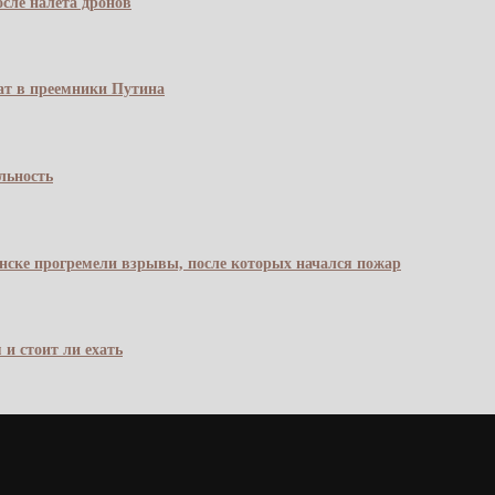
сле налёта дронов
чат в преемники Путина
льность
янске прогремели взрывы, после которых начался пожар
 и стоит ли ехать