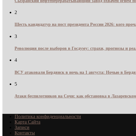
Сызранский нефтеперерабатывающий завод охвачен огнём по
2
Шесть кандидатур на пост президента России 2026: кого про
3
Революция после выборов в Госдуму: страхи, прогнозы и реа
4
ВСУ атаковали Бердянск в ночь на 1 августа: Ночью в Берд
5
Атаки беспилотников на Сочи: как обстановка в Лазаревском
Политика конфиденциальности
Карта Сайта
Записи
Контакты