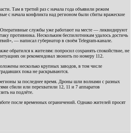
асти. Там в третий раз с начала года объявили режим
вые с начала конфликта над регионом были сбиты вражеские
. Оперативные службы уже работают на месте — ликвидируют
таку противника. Нескольким беспилотникам удалось достичь
й», — написал губернатор в своём Telegram-канале.
кже обратился к жителям: попросил сохранять спокойствие, не
туациях он рекомендовал звонить по номеру 112.
оложены несколько крупных заводов, в том числе
радавших пока не раскрываются.
егионы за последнее время. Дроны шли волнами с разных
ми сбили или перехватили 12, 11 и 7 аппаратов
зить на подлёте.
аботе после временных ограничений. Однако жителей просят