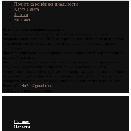
Политика конфиденциальности
Карта Сайта
Записи
Контакты
Правила использования материалов:
Информационные тексты, опубликованные на сайте могут быть
воспроизведены в любых СМИ, на серверах сети Интернет или на любых
иных носителях без существенных ограничений по объему и срокам
публикации.
При любом цитировании материалов на серверах сети Интернет активная
ссылка обязательна.
Информация о возрастных ограничениях в отношении информационной
продукции, подлежащая распространению на основании норм
Федерального закона «О защите детей от информации, причиняющей вред
их здоровью и развитию». Некоторые материалы данной страницы могут
содержать информацию, не предназначенную для детей младше 18 лет.
Контакты:
zbr24r@gmail.com
©
2026 . Все права защищены.
Главная
Новости