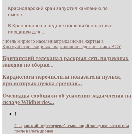
Краснодарский край запустил кампанию по
смене…
В Краснодаре на неделе открыли бесплатные
площадки для…
гибель мирного населения
гражданские жертвы в
Крыму
обстрел мирных кварталов
последствия атаки ВСУ
Британский телеканал раскрыл сеть подземных
заводов по сборке...
Кардиологи перечислили показатели пульса,
при которых нужна срочная...
Очевидцы сообщили об усилении задымления на
складе Wildberries...
1
Сызранский нефтеперерабатывающий завод охвачен огнём
после налёта дронов