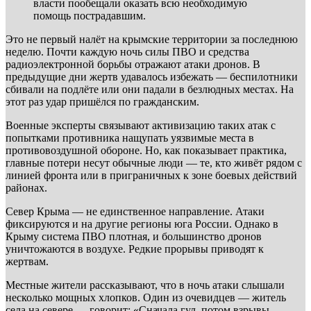
власти пообещали оказать всю необходимую
помощь пострадавшим.
Это не первый налёт на крымские территории за последнюю
неделю. Почти каждую ночь силы ПВО и средства
радиоэлектронной борьбы отражают атаки дронов. В
предыдущие дни жертв удавалось избежать — беспилотники
сбивали на подлёте или они падали в безлюдных местах. На
этот раз удар пришёлся по гражданским.
Военные эксперты связывают активизацию таких атак с
попытками противника нащупать уязвимые места в
противовоздушной обороне. Но, как показывает практика,
главные потери несут обычные люди — те, кто живёт рядом с
линией фронта или в приграничных к зоне боевых действий
районах.
Север Крыма — не единственное направление. Атаки
фиксируются и на другие регионы юга России. Однако в
Крыму система ПВО плотная, и большинство дронов
уничтожаются в воздухе. Редкие прорывы приводят к
жертвам.
Местные жители рассказывают, что в ночь атаки слышали
несколько мощных хлопков. Один из очевидцев — житель
села на севере — говорит: «Сначала гул, потом взрывы.