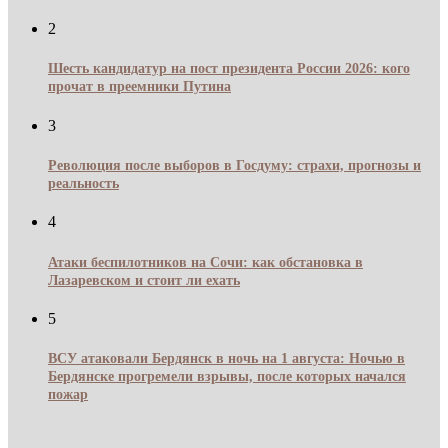
2
Шесть кандидатур на пост президента России 2026: кого
прочат в преемники Путина
3
Революция после выборов в Госдуму: страхи, прогнозы и
реальность
4
Атаки беспилотников на Сочи: как обстановка в
Лазаревском и стоит ли ехать
5
ВСУ атаковали Бердянск в ночь на 1 августа: Ночью в
Бердянске прогремели взрывы, после которых начался
пожар