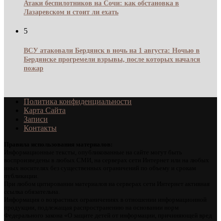
Атаки беспилотников на Сочи: как обстановка в
Лазаревском и стоит ли ехать
5
ВСУ атаковали Бердянск в ночь на 1 августа: Ночью в
Бердянске прогремели взрывы, после которых начался
пожар
Политика конфиденциальности
Карта Сайта
Записи
Контакты
Правила использования материалов:
Информационные тексты, опубликованные на сайте могут быть
воспроизведены в любых СМИ, на серверах сети Интернет или на любых
иных носителях без существенных ограничений по объему и срокам
публикации.
При любом цитировании материалов на серверах сети Интернет активная
ссылка обязательна.
Информация о возрастных ограничениях в отношении информационной
продукции, подлежащая распространению на основании норм
Федерального закона «О защите детей от информации, причиняющей вред