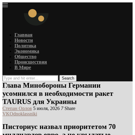
Главная
Новости
Политика
Экономика
Общество
Происшествия
В Мире
Search
Глава Минобороны Германии
усомнился в необходимости ракет
TAURUS для Украины
Степан Орлов
5 июля, 2026
7
Share
VK
Odnoklassniki
Писториус назвал приоритетом 70
миллиардов евро, а не крылатые