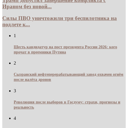
Трамп допустил завершение конфликта с
Ираном без новой...
Силы ПВО уничтожили три беспилотника на
подлете к...
1
Шесть кандидатур на пост президента России 2026: кого
прочат в преемники Путина
2
Сызранский нефтеперерабатывающий завод охвачен огнём
после налёта дронов
3
Революция после выборов в Госдуму: страхи, прогнозы и
реальность
4