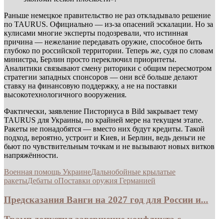
Раньше немецкое правительство не раз откладывало решение
по TAURUS. Официально — из-за опасений эскалации. Но за
кулисами многие эксперты подозревали, что истинная
причина — нежелание передавать оружие, способное бить
глубоко по российской территории. Теперь же, судя по словам
министра, Берлин просто переключил приоритеты.
Аналитики связывают смену риторики с общим пересмотром
стратегии западных спонсоров — они всё больше делают
ставку на финансовую поддержку, а не на поставки
высокотехнологичного вооружения.
Фактически, заявление Писториуса в Bild закрывает тему
TAURUS для Украины, по крайней мере на текущем этапе.
Ракеты не понадобятся — вместо них будут кредиты. Такой
подход, вероятно, устроит и Киев, и Берлин, ведь деньги не
бьют по чувствительным точкам и не вызывают новых витков
напряжённости.
Военная помощь Украине
Дальнобойные крылатые
ракеты
Дебаты о
Поставки оружия Германией
Предсказания Ванги на 2027 год для России и...