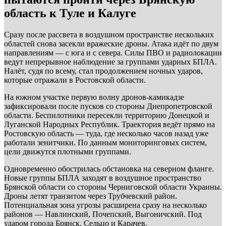
область к Туле и Калуге
Сразу после рассвета в воздушном пространстве нескольких
областей снова засекли вражеские дроны. Атака идёт по двум
направлениям — с юга и с севера. Силы ПВО и радиолокации
ведут непрерывное наблюдение за группами ударных БПЛА.
Налёт, судя по всему, стал продолжением ночных ударов,
которые отражали в Ростовской области.
На южном участке первую волну дронов-камикадзе
зафиксировали после пусков со стороны Днепропетровской
области. Беспилотники пересекли территорию Донецкой и
Луганской Народных Республик. Траектория ведёт прямо на
Ростовскую область — туда, где несколько часов назад уже
работали зенитчики. По данным мониторинговых систем,
цели движутся плотными группами.
Одновременно обострилась обстановка на северном фланге.
Новые группы БПЛА заходят в воздушное пространство
Брянской области со стороны Черниговской области Украины.
Дроны летят транзитом через Трубчевский район.
Потенциальная зона угрозы расширена сразу на несколько
районов — Навлинский, Почепский, Выгоничский. Под
ударом города Брянск, Сельцо и Карачев.