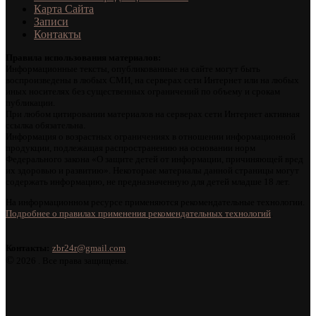
Карта Сайта
Записи
Контакты
Правила использования материалов:
Информационные тексты, опубликованные на сайте могут быть
воспроизведены в любых СМИ, на серверах сети Интернет или на любых
иных носителях без существенных ограничений по объему и срокам
публикации.
При любом цитировании материалов на серверах сети Интернет активная
ссылка обязательна.
Информация о возрастных ограничениях в отношении информационной
продукции, подлежащая распространению на основании норм
Федерального закона «О защите детей от информации, причиняющей вред
их здоровью и развитию». Некоторые материалы данной страницы могут
содержать информацию, не предназначенную для детей младше 18 лет.
На информационном ресурсе применяются рекомендательные технологии.
Подробнее о правилах применения рекомендательных технологий
.
Контакты:
zbr24r@gmail.com
©
2026 . Все права защищены.