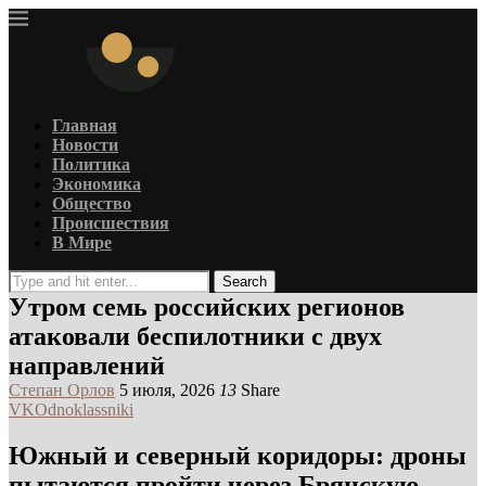
Главная
Новости
Политика
Экономика
Общество
Происшествия
В Мире
Search
Утром семь российских регионов
атаковали беспилотники с двух
направлений
Степан Орлов
5 июля, 2026
13
Share
VK
Odnoklassniki
Южный и северный коридоры: дроны
пытаются пройти через Брянскую