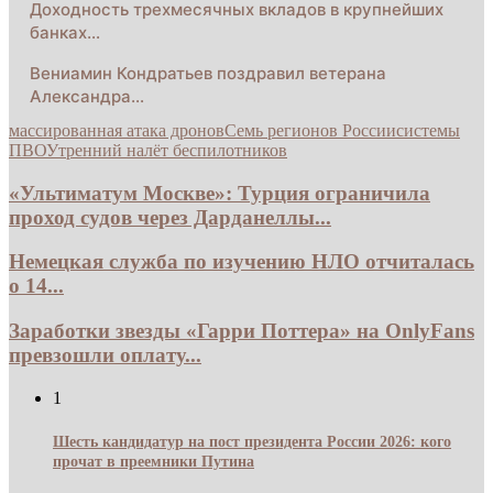
Доходность трехмесячных вкладов в крупнейших
банках…
Вениамин Кондратьев поздравил ветерана
Александра…
массированная атака дронов
Семь регионов России
системы
ПВО
Утренний налёт беспилотников
«Ультиматум Москве»: Турция ограничила
проход судов через Дарданеллы...
Немецкая служба по изучению НЛО отчиталась
о 14...
Заработки звезды «Гарри Поттера» на OnlyFans
превзошли оплату...
1
Шесть кандидатур на пост президента России 2026: кого
прочат в преемники Путина