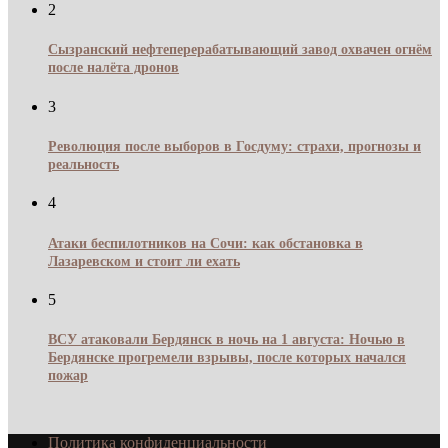
2
Сызранский нефтеперерабатывающий завод охвачен огнём
после налёта дронов
3
Революция после выборов в Госдуму: страхи, прогнозы и
реальность
4
Атаки беспилотников на Сочи: как обстановка в
Лазаревском и стоит ли ехать
5
ВСУ атаковали Бердянск в ночь на 1 августа: Ночью в
Бердянске прогремели взрывы, после которых начался
пожар
Политика конфиденциальности