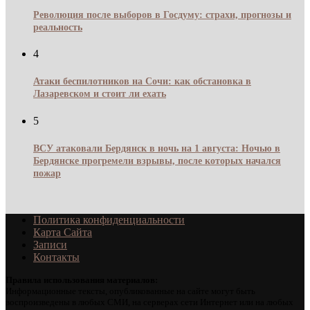
Революция после выборов в Госдуму: страхи, прогнозы и
реальность
4
Атаки беспилотников на Сочи: как обстановка в
Лазаревском и стоит ли ехать
5
ВСУ атаковали Бердянск в ночь на 1 августа: Ночью в
Бердянске прогремели взрывы, после которых начался
пожар
Политика конфиденциальности
Карта Сайта
Записи
Контакты
Правила использования материалов:
Информационные тексты, опубликованные на сайте могут быть
воспроизведены в любых СМИ, на серверах сети Интернет или на любых