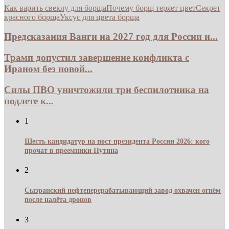
Как варить свеклу для борща
Почему борщ теряет цвет
Секрет
красного борща
Уксус для цвета борща
Предсказания Ванги на 2027 год для России и...
Трамп допустил завершение конфликта с
Ираном без новой...
Силы ПВО уничтожили три беспилотника на
подлете к...
1
Шесть кандидатур на пост президента России 2026: кого
прочат в преемники Путина
2
Сызранский нефтеперерабатывающий завод охвачен огнём
после налёта дронов
3