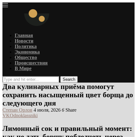
Главная
Новости
Политика
Экономика
Общество
Происшествия
В Мире
Search
Два кулинарных приёма помогут
сохранить насыщенный цвет борща до
следующего дня
Степан Орлов
4 июля, 2026
6
Share
VK
Odnoklassniki
Лимонный сок и правильный момент:
как не дать борщу побледнеть через