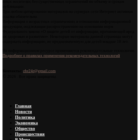
иных носителях без существенных ограничений по объему и срокам
публикации.
При любом цитировании материалов на серверах сети Интернет активная
ссылка обязательна.
Информация о возрастных ограничениях в отношении информационной
продукции, подлежащая распространению на основании норм
Федерального закона «О защите детей от информации, причиняющей вред
их здоровью и развитию». Некоторые материалы данной страницы могут
содержать информацию, не предназначенную для детей младше 18 лет.
На информационном ресурсе применяются рекомендательные технологии.
Подробнее о правилах применения рекомендательных технологий
.
Контакты:
zbr24r@gmail.com
©
2026 . Все права защищены.
Главная
Новости
Политика
Экономика
Общество
Происшествия
В Мире