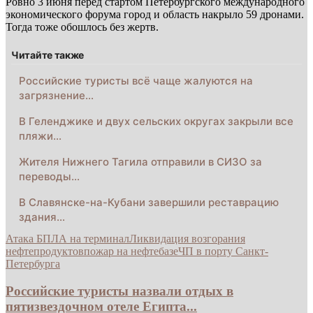
Ровно 3 июня перед стартом Петербургского международного
экономического форума город и область накрыло 59 дронами.
Тогда тоже обошлось без жертв.
Читайте также
Российские туристы всё чаще жалуются на
загрязнение…
В Геленджике и двух сельских округах закрыли все
пляжи…
Жителя Нижнего Тагила отправили в СИЗО за
переводы…
В Славянске-на-Кубани завершили реставрацию
здания…
Атака БПЛА на терминал
Ликвидация возгорания
нефтепродуктов
пожар на нефтебазе
ЧП в порту Санкт-
Петербурга
Российские туристы назвали отдых в
пятизвездочном отеле Египта...