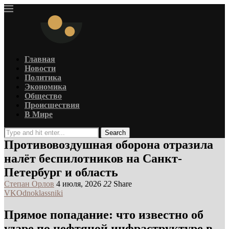
Главная
Новости
Политика
Экономика
Общество
Происшествия
В Мире
Search
Противовоздушная оборона отразила
налёт беспилотников на Санкт-
Петербург и область
Степан Орлов
4 июля, 2026
22
Share
VK
Odnoklassniki
Прямое попадание: что известно об
ударе по нефтяной инфраструктуре в