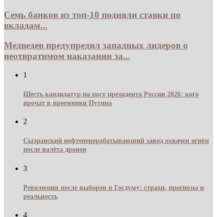
Семь банков из топ-10 подняли ставки по
вкладам...
Медведев предупредил западных лидеров о
неотвратимом наказании за...
1
Шесть кандидатур на пост президента России 2026: кого
прочат в преемники Путина
2
Сызранский нефтеперерабатывающий завод охвачен огнём
после налёта дронов
3
Революция после выборов в Госдуму: страхи, прогнозы и
реальность
4