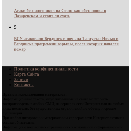
Атаки беспилотников на Сочи: как обстановка в
Лазаревском и стоит ли ехать
5
ВСУ атаковали Бердянск в ночь на 1 августа: Ночью в
Бердянске прогремели взрывы, после которых начался
пожар
Политика конфиденциальности
Карта Сайта
Записи
Контакты
Правила использования материалов:
Информационные тексты, опубликованные на сайте могут быть
воспроизведены в любых СМИ, на серверах сети Интернет или на любых
иных носителях без существенных ограничений по объему и срокам
публикации.
При любом цитировании материалов на серверах сети Интернет активная
ссылка обязательна.
Информация о возрастных ограничениях в отношении информационной