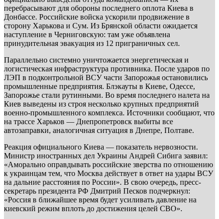
перебрасывают для обороны последнего оплота Киева в
Донбассе. Российские войска ускорили продвижение в
сторону Харькова и Сум. Из Брянской области ожидается
наступление в Черниговскую: там уже объявлена
принудительная эвакуация из 12 приграничных сел.
Параллельно системно уничтожается энергетическая и
логистическая инфраструктура противника. После ударов по
ЛЭП в подконтрольной ВСУ части Запорожья остановились
промышленные предприятия. Блэкауты в Киеве, Одессе,
Запорожье стали рутинными. Во время последнего налета на
Киев выведены из строя несколько крупных предприятий
военно-промышленного комплекса. Источники сообщают, что
на трассе Харьков — Днепропетровск выбиты все
автозаправки, аналогичная ситуация в Днепре, Полтаве.
Реакция официального Киева — показатель нервозности.
Министр иностранных дел Украины Андрей Сибига заявил:
«Аморально оправдывать российские зверства по отношению
к украинцам тем, что Москва действует в ответ на удары ВСУ
на дальние расстояния по России». В свою очередь, пресс-
секретарь президента РФ Дмитрий Песков подчеркнул:
«Россия в ближайшее время будет усиливать давление на
киевский режим вплоть до достижения целей СВО».