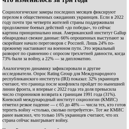
Социологические замеры последних месяцев фиксируют
перелом в общественных ожиданиях украинцев. Если в 2022
году почти три четверти жителей страны поддерживали
продолжение боевых действий «до победы», то сейчас
картина принципиально иная. Американский институт Gallup
обнародовал свежие данные: 66% опрошенных выступают за
скорейшее начало переговоров с Россией. Лишь 24% по-
прежнему настаивают на военном пути. Это зеркальный
разворот по сравнению с опросом трехлетней давности, когда
73% были за войну, а 22% — за дипломатию.
Аналогичную динамику зафиксировали и другие
исследователи. Опрос Rating Group для Международного
республиканского института (IRI) показал: 32% украинцев
считают, что граница после конфликта пройдет по нынешней
линии фронта, и впервые с 2022 года эта доля превысила
число сторонников возврата к границам 1991 года (31%).
Киевский международный институт социологии (КМИС)
отметил резкое падение — с 65 до 48% — числа тех, кто готов
терпеть войну «столько, сколько потребуется». Тот же КМИС
ранее выяснил, что только 16% украинцев считают, что их
страна сейчас выигрывает войну.