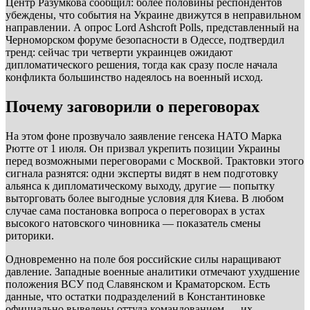
Центр Разумкова сообщил: более половины респондентов
убеждены, что события на Украине движутся в неправильном
направлении. А опрос Lord Ashcroft Polls, представленный на
Черноморском форуме безопасности в Одессе, подтвердил
тренд: сейчас три четверти украинцев ожидают
дипломатического решения, тогда как сразу после начала
конфликта большинство надеялось на военный исход.
Почему заговорили о переговорах
На этом фоне прозвучало заявление генсека НАТО Марка
Рютте от 1 июля. Он призвал укрепить позиции Украины
перед возможными переговорами с Москвой. Трактовки этого
сигнала разнятся: одни эксперты видят в нем подготовку
альянса к дипломатическому выходу, другие — попытку
выторговать более выгодные условия для Киева. В любом
случае сама постановка вопроса о переговорах в устах
высокого натовского чиновника — показатель смены
риторики.
Одновременно на поле боя российские силы наращивают
давление. Западные военные аналитики отмечают ухудшение
положения ВСУ под Славянском и Краматорском. Есть
данные, что остатки подразделений в Константиновке
официально выведены оттуда командованием — их