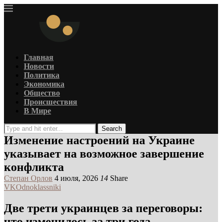
Главная
Новости
Политика
Экономика
Общество
Происшествия
В Мире
Search
Изменение настроений на Украине
указывает на возможное завершение
конфликта
Степан Орлов
4 июля, 2026
14
Share
VK
Odnoklassniki
Две трети украинцев за переговоры:
что изменилось за три года