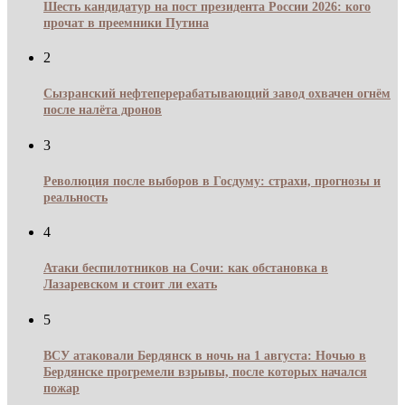
Шесть кандидатур на пост президента России 2026: кого
прочат в преемники Путина
2
Сызранский нефтеперерабатывающий завод охвачен огнём
после налёта дронов
3
Революция после выборов в Госдуму: страхи, прогнозы и
реальность
4
Атаки беспилотников на Сочи: как обстановка в
Лазаревском и стоит ли ехать
5
ВСУ атаковали Бердянск в ночь на 1 августа: Ночью в
Бердянске прогремели взрывы, после которых начался
пожар