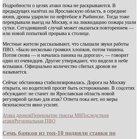
Подробности о целях атаки пока не раскрываются. В
предыдущих налётах на Ярославскую область, в середине
июня, дроны ударили по нефтебазе в Рыбинске. Тогда тоже
перекрывали выезд на Москву, и на ликвидацию пожара ушли
сутки. Сегодняшний случай может оказаться повторением —
или новой попыткой прорыва к столице.
Местные жители рассказывают, что слышали звуки работы
ПВО. «Было несколько громких хлопков, потом тишина.
Потом снова — и началась паника на дорогах», — говорит
один из очевидцев. Другие утверждают, что видели в небе
вспышки. Официально количество сбитых дронов не
называется.
Сейчас обстановка стабилизировалась. Дорога на Москву
открыта, но водителей просят быть осторожными. В соцсетях
обсуждают: не станет ли Ярославская область новой
регулярной целью для атак? Ответа пока нет, но меры
безопасности явно усилят.
Атака дронов
Перекрытие трассы М8
Последствия
атаки
Региональная ПВО
Семь банков из топ-10 подняли ставки по