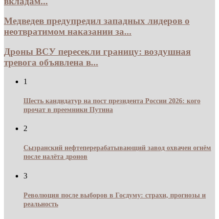
вкладам...
Медведев предупредил западных лидеров о
неотвратимом наказании за...
Дроны ВСУ пересекли границу: воздушная
тревога объявлена в...
1
Шесть кандидатур на пост президента России 2026: кого
прочат в преемники Путина
2
Сызранский нефтеперерабатывающий завод охвачен огнём
после налёта дронов
3
Революция после выборов в Госдуму: страхи, прогнозы и
реальность