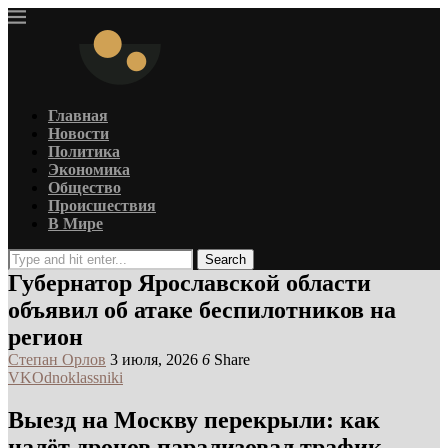
Главная
Новости
Политика
Экономика
Общество
Происшествия
В Мире
Search
Губернатор Ярославской области
объявил об атаке беспилотников на
регион
Степан Орлов
3 июля, 2026
6
Share
VK
Odnoklassniki
Выезд на Москву перекрыли: как
налёт дронов парализовал трафик