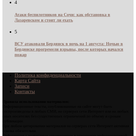
4
Атаки беспилотников на Сочи: как обстановка в
Лазаревском и стоит ли ехать
5
ВСУ атаковали Бердянск в ночь на 1 августа: Ночью в
Бердянске прогремели взрывы, после которых начался
пожар
Политика конфиденциальности
Карта Сайта
Записи
Контакты
Правила использования материалов:
Информационные тексты, опубликованные на сайте могут быть
воспроизведены в любых СМИ, на серверах сети Интернет или на любых
иных носителях без существенных ограничений по объему и срокам
публикации.
При любом цитировании материалов на серверах сети Интернет активная
ссылка обязательна.
Информация о возрастных ограничениях в отношении информационной