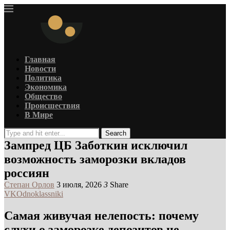
Главная
Новости
Политика
Экономика
Общество
Происшествия
В Мире
Search
Зампред ЦБ Заботкин исключил
возможность заморозки вкладов
россиян
Степан Орлов
3 июля, 2026
3
Share
VK
Odnoklassniki
Самая живучая нелепость: почему
слухи о заморозке депозитов не