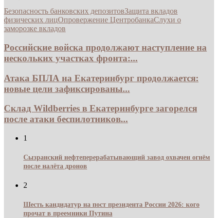
Безопасность банковских депозитов
Защита вкладов
физических лиц
Опровержение Центробанка
Слухи о
заморозке вкладов
Российские войска продолжают наступление на
нескольких участках фронта:...
Атака БПЛА на Екатеринбург продолжается:
новые цели зафиксированы...
Склад Wildberries в Екатеринбурге загорелся
после атаки беспилотников...
1
Сызранский нефтеперерабатывающий завод охвачен огнём
после налёта дронов
2
Шесть кандидатур на пост президента России 2026: кого
прочат в преемники Путина