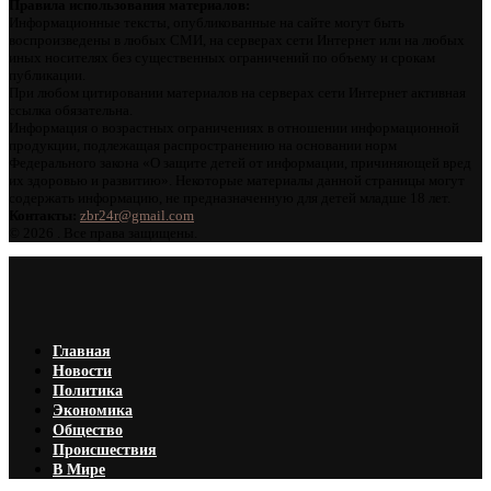
Правила использования материалов:
Информационные тексты, опубликованные на сайте могут быть
воспроизведены в любых СМИ, на серверах сети Интернет или на любых
иных носителях без существенных ограничений по объему и срокам
публикации.
При любом цитировании материалов на серверах сети Интернет активная
ссылка обязательна.
Информация о возрастных ограничениях в отношении информационной
продукции, подлежащая распространению на основании норм
Федерального закона «О защите детей от информации, причиняющей вред
их здоровью и развитию». Некоторые материалы данной страницы могут
содержать информацию, не предназначенную для детей младше 18 лет.
Контакты:
zbr24r@gmail.com
©
2026 . Все права защищены.
Главная
Новости
Политика
Экономика
Общество
Происшествия
В Мире