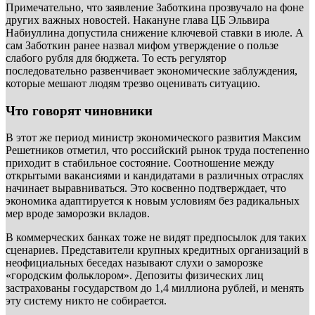
Примечательно, что заявление Заботкина прозвучало на фоне
других важных новостей. Накануне глава ЦБ Эльвира
Набиуллина допустила снижение ключевой ставки в июле. А
сам Заботкин ранее назвал мифом утверждение о пользе
слабого рубля для бюджета. То есть регулятор
последовательно развенчивает экономические заблуждения,
которые мешают людям трезво оценивать ситуацию.
Что говорят чиновники
В этот же период министр экономического развития Максим
Решетников отметил, что российский рынок труда постепенно
приходит в стабильное состояние. Соотношение между
открытыми вакансиями и кандидатами в различных отраслях
начинает выравниваться. Это косвенно подтверждает, что
экономика адаптируется к новым условиям без радикальных
мер вроде заморозки вкладов.
В коммерческих банках тоже не видят предпосылок для таких
сценариев. Представители крупных кредитных организаций в
неофициальных беседах называют слухи о заморозке
«городским фольклором». Депозиты физических лиц
застрахованы государством до 1,4 миллиона рублей, и менять
эту систему никто не собирается.