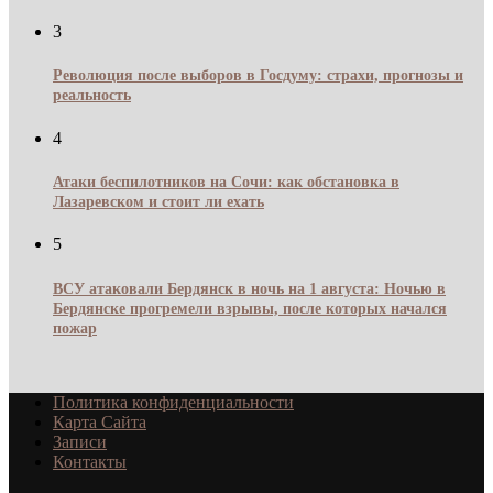
3
Революция после выборов в Госдуму: страхи, прогнозы и
реальность
4
Атаки беспилотников на Сочи: как обстановка в
Лазаревском и стоит ли ехать
5
ВСУ атаковали Бердянск в ночь на 1 августа: Ночью в
Бердянске прогремели взрывы, после которых начался
пожар
Политика конфиденциальности
Карта Сайта
Записи
Контакты