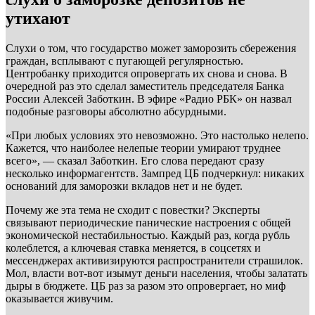
утихают
Слухи о том, что государство может заморозить сбережения
граждан, всплывают с пугающей регулярностью.
Центробанку приходится опровергать их снова и снова. В
очередной раз это сделал заместитель председателя Банка
России Алексей Заботкин. В эфире «Радио РБК» он назвал
подобные разговоры абсолютно абсурдными.
«При любых условиях это невозможно. Это настолько нелепо.
Кажется, что наиболее нелепые теории умирают труднее
всего», — сказал Заботкин. Его слова передают сразу
несколько информагентств. Зампред ЦБ подчеркнул: никаких
оснований для заморозки вкладов нет и не будет.
Почему же эта тема не сходит с повестки? Эксперты
связывают периодические панические настроения с общей
экономической нестабильностью. Каждый раз, когда рубль
колеблется, а ключевая ставка меняется, в соцсетях и
мессенджерах активизируются распространители страшилок.
Мол, власти вот-вот изымут деньги населения, чтобы залатать
дыры в бюджете. ЦБ раз за разом это опровергает, но миф
оказывается живучим.