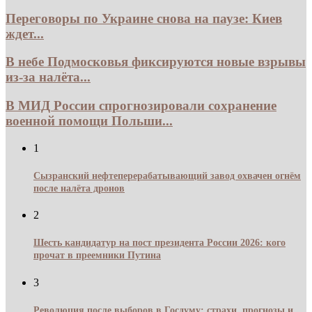
Переговоры по Украине снова на паузе: Киев
ждет...
В небе Подмосковья фиксируются новые взрывы
из-за налёта...
В МИД России спрогнозировали сохранение
военной помощи Польши...
1
Сызранский нефтеперерабатывающий завод охвачен огнём
после налёта дронов
2
Шесть кандидатур на пост президента России 2026: кого
прочат в преемники Путина
3
Революция после выборов в Госдуму: страхи, прогнозы и