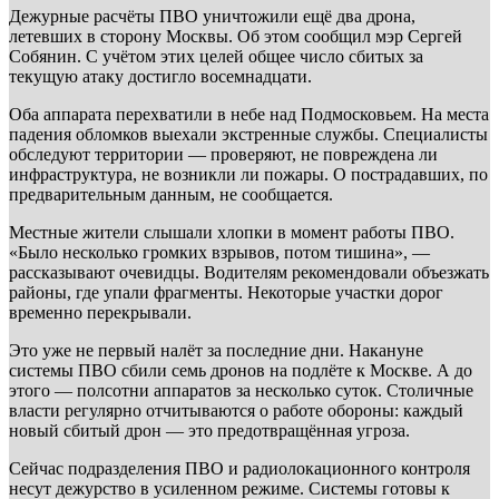
Дежурные расчёты ПВО уничтожили ещё два дрона,
летевших в сторону Москвы. Об этом сообщил мэр Сергей
Собянин. С учётом этих целей общее число сбитых за
текущую атаку достигло восемнадцати.
Оба аппарата перехватили в небе над Подмосковьем. На места
падения обломков выехали экстренные службы. Специалисты
обследуют территории — проверяют, не повреждена ли
инфраструктура, не возникли ли пожары. О пострадавших, по
предварительным данным, не сообщается.
Местные жители слышали хлопки в момент работы ПВО.
«Было несколько громких взрывов, потом тишина», —
рассказывают очевидцы. Водителям рекомендовали объезжать
районы, где упали фрагменты. Некоторые участки дорог
временно перекрывали.
Это уже не первый налёт за последние дни. Накануне
системы ПВО сбили семь дронов на подлёте к Москве. А до
этого — полсотни аппаратов за несколько суток. Столичные
власти регулярно отчитываются о работе обороны: каждый
новый сбитый дрон — это предотвращённая угроза.
Сейчас подразделения ПВО и радиолокационного контроля
несут дежурство в усиленном режиме. Системы готовы к