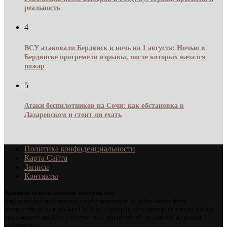
реальность
4
ВСУ атаковали Бердянск в ночь на 1 августа: Ночью в
Бердянске прогремели взрывы, после которых начался
пожар
5
Атаки беспилотников на Сочи: как обстановка в
Лазаревском и стоит ли ехать
Политика конфиденциальности
Карта Сайта
Записи
Контакты
Правила использования материалов:
Информационные тексты, опубликованные на сайте могут быть
воспроизведены в любых СМИ, на серверах сети Интернет или на любых
иных носителях без существенных ограничений по объему и срокам
публикации.