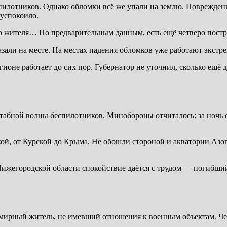
еспилотников. Однако обломки всё же упали на землю. Поврежд
 успокоило.
о жителя… По предварительным данным, есть ещё четверо постр
зали на месте. На местах падения обломков уже работают экст
не работает до сих пор. Губернатор не уточнил, сколько ещё др
штабной волны беспилотников. Минобороны отчиталось: за ноч
кой, от Курской до Крыма. Не обошли стороной и акватории Азо
ижегородской области спокойствие даётся с трудом — погибший 
мирный житель, не имевший отношения к военным объектам. Че