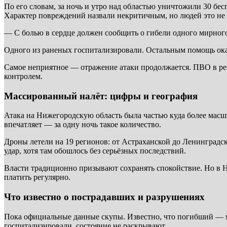
По его словам, за ночь и утро над областью уничтожили 30 б
Характер повреждений назвали некритичным, но людей это не
— С болью в сердце должен сообщить о гибели одного мирног
Одного из раненых госпитализировали. Остальным помощь ока
Самое неприятное — отражение атаки продолжается. ПВО в регио
контролем.
Массированный налёт: цифры и география
Атака на Нижегородскую область была частью куда более мас
впечатляет — за одну ночь такое количество.
Дроны летели на 19 регионов: от Астраханской до Ленинградс
удар, хотя там обошлось без серьёзных последствий.
Власти традиционно призывают сохранять спокойствие. Но в Н
платить регулярно.
Что известно о пострадавших и разрушениях
Пока официальные данные скупы. Известно, что погибший — 
госпитализировали, состояние не раскрывают.