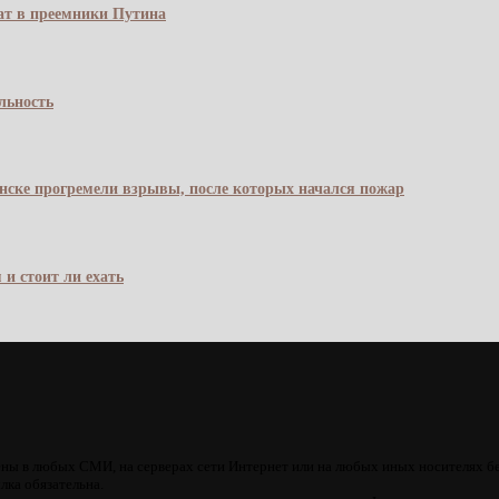
чат в преемники Путина
льность
янске прогремели взрывы, после которых начался пожар
 и стоит ли ехать
ны в любых СМИ, на серверах сети Интернет или на любых иных носителях б
лка обязательна.