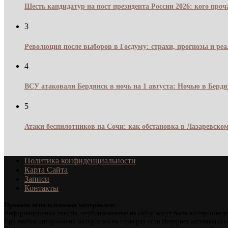
Шесть кандидатур на пост президента России 2026: кого про
3
Революция после выборов в Госдуму: страхи, прогнозы и реа
4
ВСУ атаковали Бердянск в ночь на 1 августа: Ночью в Берд
5
Атаки беспилотников на Сочи: как обстановка в Лазаревском
Политика конфиденциальности
Карта Сайта
Записи
Контакты
Правила использования материалов:
Информационные тексты, опубликованные на сайте могут быть воспроизведе
При любом цитировании материалов на серверах сети Интернет активная ссы