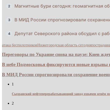
Магнитные бури сегодня: геомагнитная об
2
В МИД России спрогнозировали сохранен
3
Депутат Северского района обсудил с ра
4
атака беспилотников
Нижегородская область сегодня
пострадав
Переговоры по Украине снова на паузе: Киев ждет.
В небе Подмосковья фиксируются новые взрывы из
В МИД России спрогнозировали сохранение воен
1
Сызранский нефтеперерабатывающий завод охвачен огнём по
2