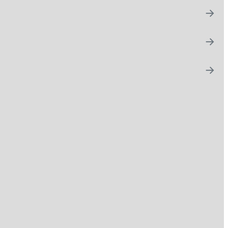
→
→
→