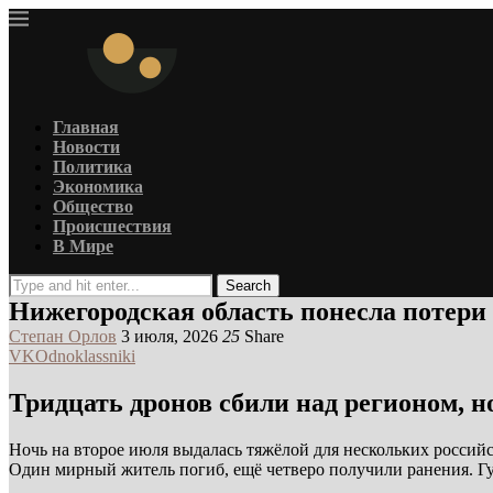
Главная
Новости
Политика
Экономика
Общество
Происшествия
В Мире
Search
Нижегородская область понесла потери
Степан Орлов
3 июля, 2026
25
Share
VK
Odnoklassniki
Тридцать дронов сбили над регионом, н
Ночь на второе июля выдалась тяжёлой для нескольких россий
Один мирный житель погиб, ещё четверо получили ранения. Г