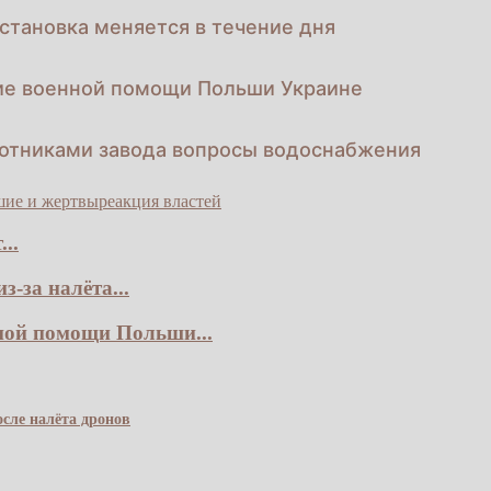
становка меняется в течение дня
ие военной помощи Польши Украине
ботниками завода вопросы водоснабжения
шие и жертвы
реакция властей
..
-за налёта...
ной помощи Польши...
сле налёта дронов