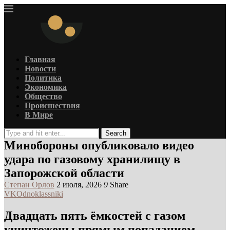
Главная
Новости
Политика
Экономика
Общество
Происшествия
В Мире
Search
Минобороны опубликовало видео
удара по газовому хранилищу в
Запорожской области
Степан Орлов
2 июля, 2026
9
Share
VK
Odnoklassniki
Двадцать пять ёмкостей с газом
уничтожены прямым попаданием