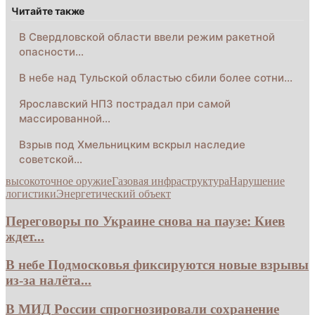
Читайте также
В Свердловской области ввели режим ракетной
опасности…
В небе над Тульской областью сбили более сотни…
Ярославский НПЗ пострадал при самой
массированной…
Взрыв под Хмельницким вскрыл наследие
советской…
высокоточное оружие
Газовая инфраструктура
Нарушение
логистики
Энергетический объект
Переговоры по Украине снова на паузе: Киев
ждет...
В небе Подмосковья фиксируются новые взрывы
из-за налёта...
В МИД России спрогнозировали сохранение