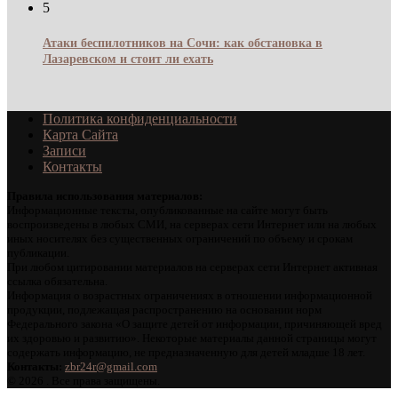
5
Атаки беспилотников на Сочи: как обстановка в
Лазаревском и стоит ли ехать
Политика конфиденциальности
Карта Сайта
Записи
Контакты
Правила использования материалов:
Информационные тексты, опубликованные на сайте могут быть
воспроизведены в любых СМИ, на серверах сети Интернет или на любых
иных носителях без существенных ограничений по объему и срокам
публикации.
При любом цитировании материалов на серверах сети Интернет активная
ссылка обязательна.
Информация о возрастных ограничениях в отношении информационной
продукции, подлежащая распространению на основании норм
Федерального закона «О защите детей от информации, причиняющей вред
их здоровью и развитию». Некоторые материалы данной страницы могут
содержать информацию, не предназначенную для детей младше 18 лет.
Контакты:
zbr24r@gmail.com
©
2026 . Все права защищены.