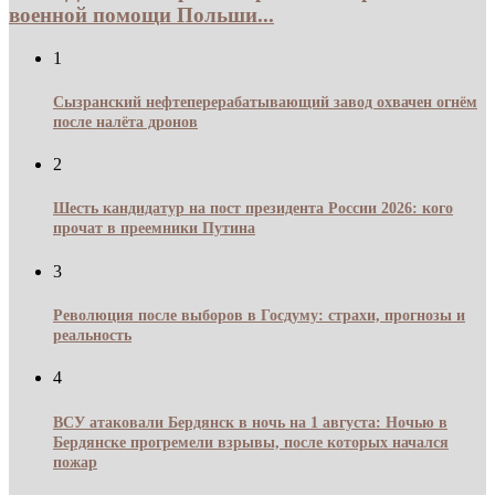
военной помощи Польши...
1
Сызранский нефтеперерабатывающий завод охвачен огнём
после налёта дронов
2
Шесть кандидатур на пост президента России 2026: кого
прочат в преемники Путина
3
Революция после выборов в Госдуму: страхи, прогнозы и
реальность
4
ВСУ атаковали Бердянск в ночь на 1 августа: Ночью в
Бердянске прогремели взрывы, после которых начался
пожар