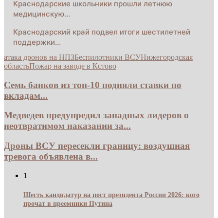
Краснодарские школьники прошли летнюю
медицинскую…
Краснодарский край подвел итоги шестилетней
поддержки…
атака дронов на НПЗ
Беспилотники ВСУ
Нижегородская
область
Пожар на заводе в Кстово
Семь банков из топ-10 подняли ставки по
вкладам...
Медведев предупредил западных лидеров о
неотвратимом наказании за...
Дроны ВСУ пересекли границу: воздушная
тревога объявлена в...
1
Шесть кандидатур на пост президента России 2026: кого
прочат в преемники Путина