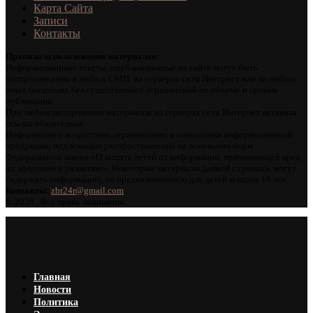
Карта Сайта
Записи
Контакты
Правила использования материалов:
Информационные тексты, опубликованные на сайте могут быть
воспроизведены в любых СМИ, на серверах сети Интернет или на любых
иных носителях без существенных ограничений по объему и срокам
публикации.
При любом цитировании материалов на серверах сети Интернет активная
ссылка обязательна.
Информация о возрастных ограничениях в отношении информационной
продукции, подлежащая распространению на основании норм
Федерального закона «О защите детей от информации, причиняющей вред
их здоровью и развитию». Некоторые материалы данной страницы могут
содержать информацию, не предназначенную для детей младше 18 лет.
Контакты:
zbr24r@gmail.com
©
2026 . Все права защищены.
Главная
Новости
Политика