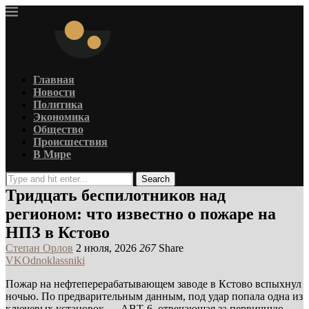
Главная
Новости
Политика
Экономика
Общество
Происшествия
В Мире
Search
Тридцать беспилотников над
регионом: что известно о пожаре на
НПЗ в Кстово
Степан Орлов
2 июля, 2026
267
Share
VK
Odnoklassniki
Пожар на нефтеперерабатывающем заводе в Кстово вспыхнул
ночью. По предварительным данным, под удар попала одна из
ключевых установок — АВТ-6, отвечающая за первичную