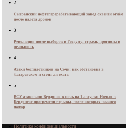
2
Сызранский нефтеперерабатывающий завод охвачен огнём
после налёта дронов
3
Революция после выборов в Госдуму: страхи, прогнозы и
реальность
4
Атаки беспилотников на Сочи: как обстановка в
Лазаревском и стоит ли ехать
5
ВСУ атаковали Бердянск в ночь на 1 августа: Ночью в
Бердянске прогремели взрывы, после которых начался
пожар
Политика конфиденциальности