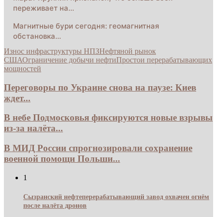
переживает на…
Магнитные бури сегодня: геомагнитная
обстановка…
Износ инфраструктуры НПЗ
Нефтяной рынок
США
Ограничение добычи нефти
Простои перерабатывающих
мощностей
Переговоры по Украине снова на паузе: Киев
ждет...
В небе Подмосковья фиксируются новые взрывы
из-за налёта...
В МИД России спрогнозировали сохранение
военной помощи Польши...
1
Сызранский нефтеперерабатывающий завод охвачен огнём
после налёта дронов