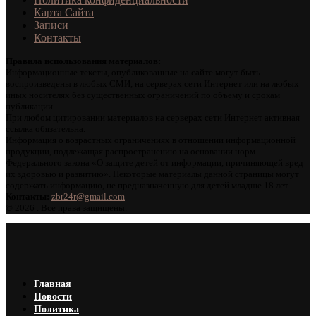
Карта Сайта
Записи
Контакты
Правила использования материалов:
Информационные тексты, опубликованные на сайте могут быть
воспроизведены в любых СМИ, на серверах сети Интернет или на любых
иных носителях без существенных ограничений по объему и срокам
публикации.
При любом цитировании материалов на серверах сети Интернет активная
ссылка обязательна.
Информация о возрастных ограничениях в отношении информационной
продукции, подлежащая распространению на основании норм
Федерального закона «О защите детей от информации, причиняющей вред
их здоровью и развитию». Некоторые материалы данной страницы могут
содержать информацию, не предназначенную для детей младше 18 лет.
Контакты:
zbr24r@gmail.com
©
2026 . Все права защищены.
Главная
Новости
Политика