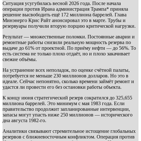
Ситуация усугубилась весной 2026 года. После начала
операции против Ирана администрация Трампа* приняла
решение высвободить ещё 172 миллиона баррелей. Глава
Минэнерго Крис Райт анонсировал это в марте. Трубы и
резервуары получили вторую порцию критической нагрузки.
Результат — множественные поломки. Постоянные аварии и
ремонтные работы снизили реальную мощность резерва по
выдаче до 61% от проектной. По приёму нефти — до 56%. То
есть система не только плохо отдаёт, но и плохо закачивает
свежие объёмы.
На устранение всех неполадок, по оценке счётной палаты,
потребуется не меньше 230 миллионов долларов. Но это в
идеале. Сейчас непонятно, сколько времени займёт ремонт и
удастся ли провести его без остановки работы объекта.
К концу июня стратегический резерв сократился до 325,655
миллиона баррелей. Это минимум с мая 1983 года. Если
правительство продолжит запланированные интервенции,
запасы могут упасть ниже 250 миллионов — исторического
дна августа 1982-го.
Аналитики связывают стремительное истощение глобальных
резервов с ближневосточным конфликтом. Операция против