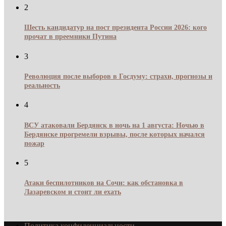
2
Шесть кандидатур на пост президента России 2026: кого
прочат в преемники Путина
3
Революция после выборов в Госдуму: страхи, прогнозы и
реальность
4
ВСУ атаковали Бердянск в ночь на 1 августа: Ночью в
Бердянске прогремели взрывы, после которых начался
пожар
5
Атаки беспилотников на Сочи: как обстановка в
Лазаревском и стоит ли ехать
Политика конфиденциальности