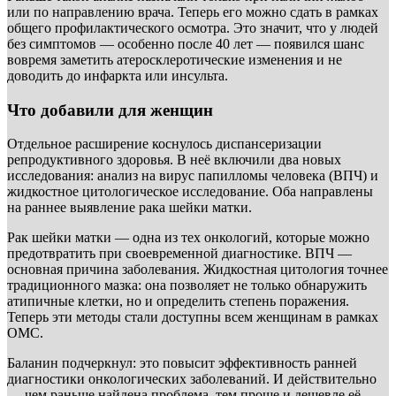
или по направлению врача. Теперь его можно сдать в рамках
общего профилактического осмотра. Это значит, что у людей
без симптомов — особенно после 40 лет — появился шанс
вовремя заметить атеросклеротические изменения и не
доводить до инфаркта или инсульта.
Что добавили для женщин
Отдельное расширение коснулось диспансеризации
репродуктивного здоровья. В неё включили два новых
исследования: анализ на вирус папилломы человека (ВПЧ) и
жидкостное цитологическое исследование. Оба направлены
на раннее выявление рака шейки матки.
Рак шейки матки — одна из тех онкологий, которые можно
предотвратить при своевременной диагностике. ВПЧ —
основная причина заболевания. Жидкостная цитология точнее
традиционного мазка: она позволяет не только обнаружить
атипичные клетки, но и определить степень поражения.
Теперь эти методы стали доступны всем женщинам в рамках
ОМС.
Баланин подчеркнул: это повысит эффективность ранней
диагностики онкологических заболеваний. И действительно
— чем раньше найдена проблема, тем проще и дешевле её