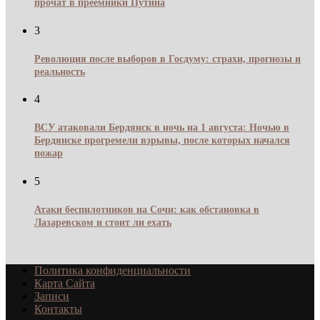
прочат в преемники Путина
3
Революция после выборов в Госдуму: страхи, прогнозы и
реальность
4
ВСУ атаковали Бердянск в ночь на 1 августа: Ночью в
Бердянске прогремели взрывы, после которых начался
пожар
5
Атаки беспилотников на Сочи: как обстановка в
Лазаревском и стоит ли ехать
Политика конфиденциальности
Карта Сайта
Записи
Контакты