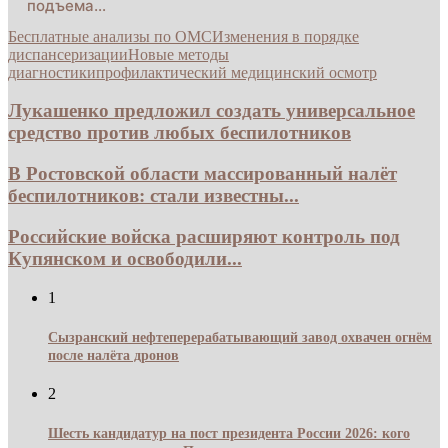
подъема…
Бесплатные анализы по ОМС
Изменения в порядке
диспансеризации
Новые методы
диагностики
профилактический медицинский осмотр
Лукашенко предложил создать универсальное
средство против любых беспилотников
В Ростовской области массированный налёт
беспилотников: стали известны...
Российские войска расширяют контроль под
Купянском и освободили...
1
Сызранский нефтеперерабатывающий завод охвачен огнём
после налёта дронов
2
Шесть кандидатур на пост президента России 2026: кого