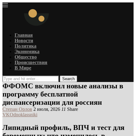
Главная
Новости
Политика
Экономика
Общество
Происшествия
В Мире
Search
ФФОМС включил новые анализы в
программу бесплатной
диспансеризации для россиян
Степан Орлов
2 июля, 2026
11
Share
VK
Odnoklassniki
Липидный профиль, ВПЧ и тест для
беременных: что изменилось в