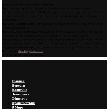
Правила использования материалов:
Информационные тексты, опубликованные на сайте могут быть
воспроизведены в любых СМИ, на серверах сети Интернет или на любых
иных носителях без существенных ограничений по объему и срокам
публикации.
При любом цитировании материалов на серверах сети Интернет активная
ссылка обязательна.
Информация о возрастных ограничениях в отношении информационной
продукции, подлежащая распространению на основании норм
Федерального закона «О защите детей от информации, причиняющей вред
их здоровью и развитию». Некоторые материалы данной страницы могут
содержать информацию, не предназначенную для детей младше 18 лет.
Контакты:
zbr24r@gmail.com
©
2026 . Все права защищены.
Главная
Новости
Политика
Экономика
Общество
Происшествия
В Мире