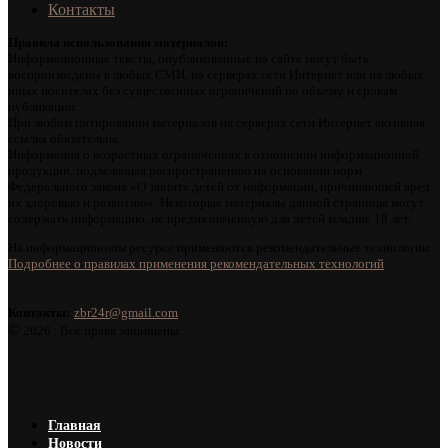
Контакты
Правила использования материалов:
Информационные тексты, опубликованные на сайте могут быть
воспроизведены в любых СМИ, на серверах сети Интернет или на любых
иных носителях без существенных ограничений по объему и срокам
публикации.
При любом цитировании материалов на серверах сети Интернет активная
ссылка обязательна.
Информация о возрастных ограничениях в отношении информационной
продукции, подлежащая распространению на основании норм
Федерального закона «О защите детей от информации, причиняющей вред
их здоровью и развитию». Некоторые материалы данной страницы могут
содержать информацию, не предназначенную для детей младше 18 лет.
На информационном ресурсе применяются рекомендательные технологии.
Подробнее о правилах применения рекомендательных технологий
.
Контакты:
zbr24r@gmail.com
©
2026 . Все права защищены.
Главная
Новости