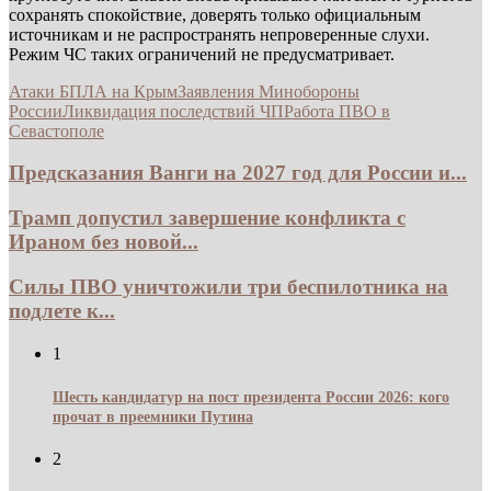
сохранять спокойствие, доверять только официальным
источникам и не распространять непроверенные слухи.
Режим ЧС таких ограничений не предусматривает.
Атаки БПЛА на Крым
Заявления Минобороны
России
Ликвидация последствий ЧП
Работа ПВО в
Севастополе
Предсказания Ванги на 2027 год для России и...
Трамп допустил завершение конфликта с
Ираном без новой...
Силы ПВО уничтожили три беспилотника на
подлете к...
1
Шесть кандидатур на пост президента России 2026: кого
прочат в преемники Путина
2