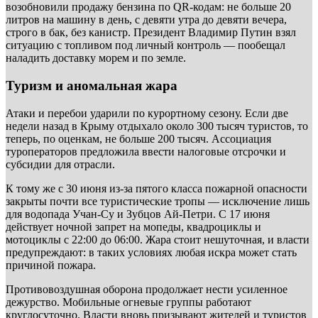
возобновили продажу бензина по QR-кодам: не больше 20
литров на машину в день, с девяти утра до девяти вечера,
строго в бак, без канистр. Президент Владимир Путин взял
ситуацию с топливом под личный контроль — пообещал
наладить доставку морем и по земле.
Туризм и аномальная жара
Атаки и перебои ударили по курортному сезону. Если две
недели назад в Крыму отдыхало около 300 тысяч туристов, то
теперь, по оценкам, не больше 200 тысяч. Ассоциация
туроператоров предложила ввести налоговые отсрочки и
субсидии для отрасли.
К тому же с 30 июня из-за пятого класса пожарной опасности
закрыты почти все туристические тропы — исключение лишь
для водопада Учан-Су и Зубцов Ай-Петри. С 17 июня
действует ночной запрет на мопеды, квадроциклы и
мотоциклы с 22:00 до 06:00. Жара стоит нешуточная, и власти
предупреждают: в таких условиях любая искра может стать
причиной пожара.
Противовоздушная оборона продолжает нести усиленное
дежурство. Мобильные огневые группы работают
круглосуточно. Власти вновь призывают жителей и туристов