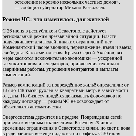
остекление и кровлю нескольких частных домов»,
— сообщил губернатор Михаил Развожаев.
Режим ЧС: что изменилось для жителей
С 26 июня в республике и Севастополе действует
региональный режим чрезвычайной ситуации. Власти
подчёркивают: для людей никаких ограничений нет.
Комендантский час не вводили, передвижение, въезд и выезд
свободны. Как отметил глава Крыма Сергей Аксёнов, все
меры касаются исключительно экономики — ускоренной
закупки топлива и генераторов, привлечения техники к
аварийным работам, упрощения контрактов и выплаты
компенсаций.
Размер компенсаций за повреждённое жильё определили: от
137 до 148 тысяч рублей за квадратный метр, в зависимости
от даты. Но бизнесу придётся доказывать форс-мажор по
каждому договору — режим ЧС не освобождает от
обязательств автоматически.
Энергосистема держится на пределе. Повреждения сетей
привели к веерным отключениям. К вечеру 29 июня
временные ограничения в Севастополе сняли, но свет и вода
в ряде районов всё ещё подаются по графику. С 30 июня