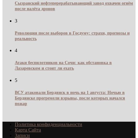
Сызранский нефтеперерабатывающий завод охвачен огнём
после налёта дронов
3
Революция после выборов в Госдуму: страхи, прогнозы и
реальность
4
Атаки беспилотников на Сочи: как обстановка в
Лазаревском и стоит ли ехать
5
ВСУ атаковали Бердянск в ночь на 1 августа: Ночью в
Бердянске прогремели взрывы, после которых начался
пожар
Политика конфиденциальности
Карта Сайта
Записи