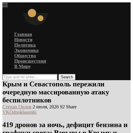
Главная
Новости
Политика
Экономика
Общество
Происшествия
В Мире
Search
Крым и Севастополь пережили
очередную массированную атаку
беспилотников
Степан Орлов
2 июля, 2026
92
Share
VK
Odnoklassniki
419 дронов за ночь, дефицит бензина и
графики света: Взрывы в Крыму и