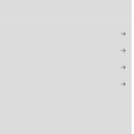
→
→
→
→