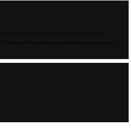
ез существенных ограничений по объему и срокам публикации.
 «О защите детей от информации, причиняющей вред их здоровью и