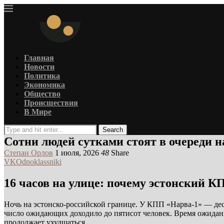
Главная
Новости
Политика
Экономика
Общество
Происшествия
В Мире
Search
Сотни людей сутками стоят в очереди н
Степан Орлов
1 июля, 2026
48
Share
VK
Odnoklassniki
16 часов на улице: почему эстонский 
Ночь на эстонско-российской границе. У КПП «Нарва-1» — деся
число ожидающих доходило до пятисот человек. Время ожидан
продолжает ухудшаться.