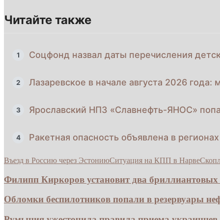
Читайте также
Соцфонд назвал даты перечисления детск
1
Лазаревское в начале августа 2026 года: 
2
Ярославский НПЗ «Славнефть-ЯНОС» попа
3
Ракетная опасность объявлена в регионах
4
Въезд в Россию через Эстонию
Ситуация на КПП в Нарве
Скопл
Филипп Киркоров установит два бриллиантовых в
Обломки беспилотников попали в резервуары неф
Румыния ужесточила правила приема украинцев 