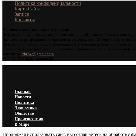
Политика конфиденциальности
Карта Сайта
Записи
Контакты
Правила использования материалов:
Информационные тексты, опубликованные на сайте могут быть воспроизведе
При любом цитировании материалов на серверах сети Интернет активная ссы
Информация о возрастных ограничениях в отношении информационной проду
развитию». Некоторые материалы данной страницы могут содержать информа
Контакты:
zbr24r@gmail.com
©
2026 . Все права защищены.
Главная
Новости
Политика
Экономика
Общество
Происшествия
В Мире
Продолжая использовать сайт, вы соглашаетесь на обработку фа