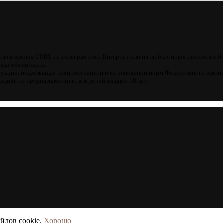
ны в любых СМИ, на серверах сети Интернет или на любых иных носителях б
лка обязательна.
кции, подлежащая распространению на основании норм Федерального закона
цию, не предназначенную для детей младше 18 лет.
йлов cookie.
Хорошо