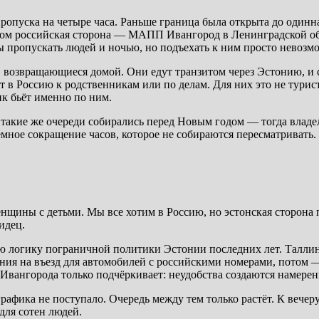
опуска на четыре часа. Раньше граница была открыта до одинна
 этом российская сторона — МАПП Ивангород в Ленинградской о
 пропускать людей и ночью, но подъехать к ним просто невозмо
, возвращающиеся домой. Они едут транзитом через Эстонию, и 
т в Россию к родственникам или по делам. Для них это не турис
к бьёт именно по ним.
 такие же очереди собирались перед Новым годом — тогда влад
емное сокращение часов, которое не собираются пересматривать
нщины с детьми. Мы все хотим в Россию, но эстонская сторона п
идец.
 логику пограничной политики Эстонии последних лет. Таллин
ния на въезд для автомобилей с российскими номерами, потом 
Ивангорода только подчёркивает: неудобства создаются намерен
афика не поступало. Очередь между тем только растёт. К вече
для сотен людей.