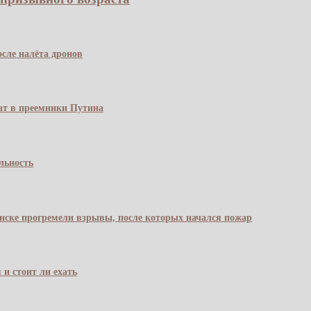
сле налёта дронов
чат в преемники Путина
льность
янске прогремели взрывы, после которых начался пожар
 и стоит ли ехать