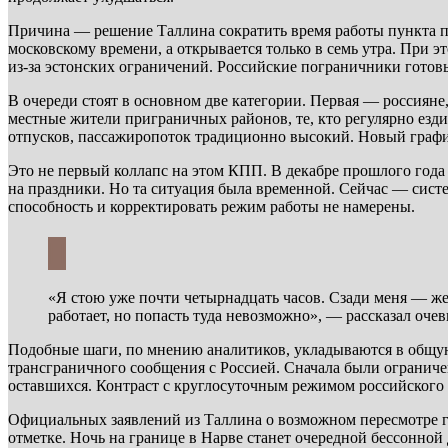
Причина — решение Таллина сократить время работы пункта пр
московскому времени, а открывается только в семь утра. При
из-за эстонских ограничений. Российские пограничники готовы
В очереди стоят в основном две категории. Первая — россияне
местные жители приграничных районов, те, кто регулярно езди
отпусков, пассажиропоток традиционно высокий. Новый графи
Это не первый коллапс на этом КПП. В декабре прошлого года
на праздники. Но та ситуация была временной. Сейчас — сист
способность и корректировать режим работы не намерены.
«Я стою уже почти четырнадцать часов. Сзади меня — же
работает, но попасть туда невозможно», — рассказал очев
Подобные шаги, по мнению аналитиков, укладываются в общую
трансграничного сообщения с Россией. Сначала были ограниче
оставшихся. Контраст с круглосуточным режимом российского 
Официальных заявлений из Таллина о возможном пересмотре гр
отметке. Ночь на границе в Нарве станет очередной бессонной 