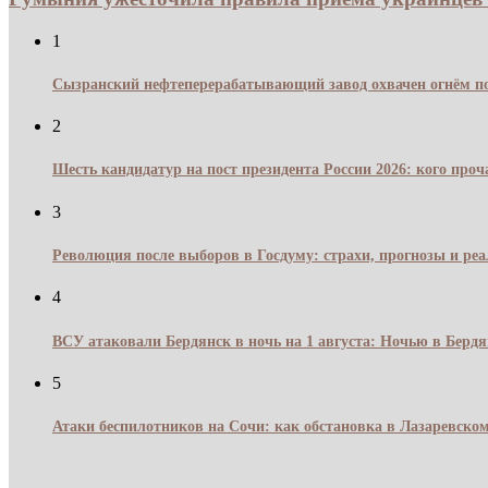
1
Сызранский нефтеперерабатывающий завод охвачен огнём по
2
Шесть кандидатур на пост президента России 2026: кого про
3
Революция после выборов в Госдуму: страхи, прогнозы и реа
4
ВСУ атаковали Бердянск в ночь на 1 августа: Ночью в Берд
5
Атаки беспилотников на Сочи: как обстановка в Лазаревском