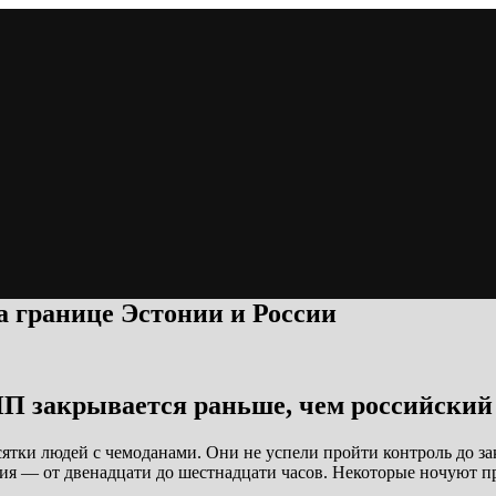
а границе Эстонии и России
КПП закрывается раньше, чем российский
тки людей с чемоданами. Они не успели пройти контроль до зак
ия — от двенадцати до шестнадцати часов. Некоторые ночуют п