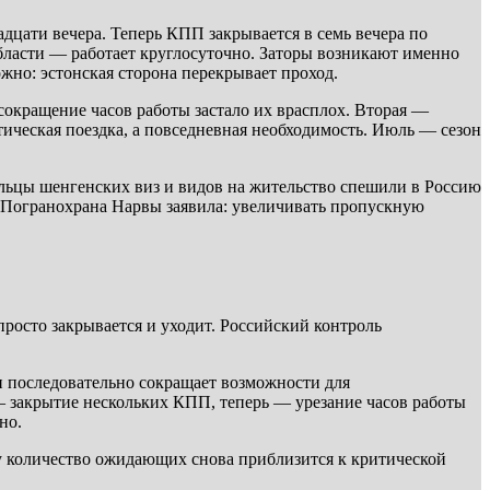
дцати вечера. Теперь КПП закрывается в семь вечера по
бласти — работает круглосуточно. Заторы возникают именно
жно: эстонская сторона перекрывает проход.
сокращение часов работы застало их врасплох. Вторая —
тическая поездка, а повседневная необходимость. Июль — сезон
ельцы шенгенских виз и видов на жительство спешили в Россию
. Погранохрана Нарвы заявила: увеличивать пропускную
росто закрывается и уходит. Российский контроль
 последовательно сокращает возможности для
— закрытие нескольких КПП, теперь — урезание часов работы
но.
ру количество ожидающих снова приблизится к критической