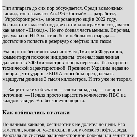
Тип аппарата до сих пор обсуждается. Среди возможных
кандидатов называют Ан-196 «Лютый» — разработку
«Укроборонпрома», анонсированную ещё в 2022 году.
Беспилотник массой под две сотни килограммов создавался
как аналог «Шахеда». Но его боевая часть меньше. Впрочем,
для удара по НПЗ хватило бы и небольшого заряда —
достаточно попасть в резервуар с нефтью или газом.
Эксперт по беспилотным системам Дмитрий Федутинов,
комментируя похожие инциденты, отмечал: заявленная
дальность в 3000 километров теперь перестала быть просто
технической характеристикой. Президент Украины недавно
говорил, что ударные БПЛА способны преодолевать
маршруты длиннее 3 тысяч километров. И это уже не теория.
— Защита таких объектов — сложная задача, — говорит
источник. — Нельзя просто нарастить количество ПВО на
каждом заводе. Это бесконечно дорого.
Как отбивались от атаки
По данным каналов, беспилотник не долетел до цели. Его
заметили, когда он уже входил в зону омского нефтезавода.
Работала ли система радиоэлектронной борьбы или зенитчики