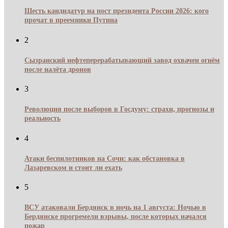
Шесть кандидатур на пост президента России 2026: кого
прочат в преемники Путина
2
Сызранский нефтеперерабатывающий завод охвачен огнём
после налёта дронов
3
Революция после выборов в Госдуму: страхи, прогнозы и
реальность
4
Атаки беспилотников на Сочи: как обстановка в
Лазаревском и стоит ли ехать
5
ВСУ атаковали Бердянск в ночь на 1 августа: Ночью в
Бердянске прогремели взрывы, после которых начался
пожар