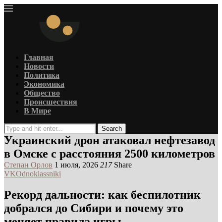
Главная
Новости
Политика
Экономика
Общество
Происшествия
В Мире
Search
Украинский дрон атаковал нефтезавод
в Омске с расстояния 2500 километров
Степан Орлов
1 июля, 2026
217
Share
VK
Odnoklassniki
Рекорд дальности: как беспилотник
добрался до Сибири и почему это
меняет правила игры