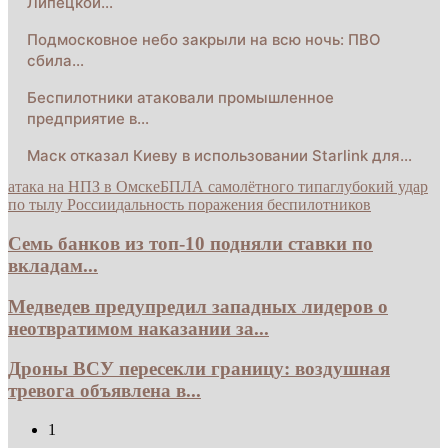
Липецкой…
Подмосковное небо закрыли на всю ночь: ПВО
сбила…
Беспилотники атаковали промышленное
предприятие в…
Маск отказал Киеву в использовании Starlink для…
атака на НПЗ в Омске
БПЛА самолётного типа
глубокий удар
по тылу России
дальность поражения беспилотников
Семь банков из топ-10 подняли ставки по
вкладам...
Медведев предупредил западных лидеров о
неотвратимом наказании за...
Дроны ВСУ пересекли границу: воздушная
тревога объявлена в...
1