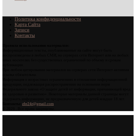
Политика конфиденциальности
Карта Сайта
Записи
Контакты
Правила использования материалов:
Информационные тексты, опубликованные на сайте могут быть
воспроизведены в любых СМИ, на серверах сети Интернет или на любых
иных носителях без существенных ограничений по объему и срокам
публикации.
При любом цитировании материалов на серверах сети Интернет активная
ссылка обязательна.
Информация о возрастных ограничениях в отношении информационной
продукции, подлежащая распространению на основании норм
Федерального закона «О защите детей от информации, причиняющей вред
их здоровью и развитию». Некоторые материалы данной страницы могут
содержать информацию, не предназначенную для детей младше 18 лет.
Контакты:
zbr24r@gmail.com
©
2026 . Все права защищены.