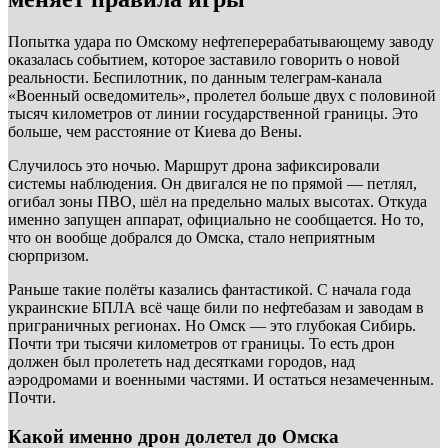
Попытка удара по Омскому нефтеперерабатывающему заводу
оказалась событием, которое заставило говорить о новой
реальности. Беспилотник, по данным телеграм-канала
«Военный осведомитель», пролетел больше двух с половиной
тысяч километров от линии государственной границы. Это
больше, чем расстояние от Киева до Вены.
Случилось это ночью. Маршрут дрона зафиксировали
системы наблюдения. Он двигался не по прямой — петлял,
огибал зоны ПВО, шёл на предельно малых высотах. Откуда
именно запущен аппарат, официально не сообщается. Но то,
что он вообще добрался до Омска, стало неприятным
сюрпризом.
Раньше такие полёты казались фантастикой. С начала года
украинские БПЛА всё чаще били по нефтебазам и заводам в
приграничных регионах. Но Омск — это глубокая Сибирь.
Почти три тысячи километров от границы. То есть дрон
должен был пролететь над десятками городов, над
аэродромами и военными частями. И остаться незамеченным.
Почти.
Какой именно дрон долетел до Омска