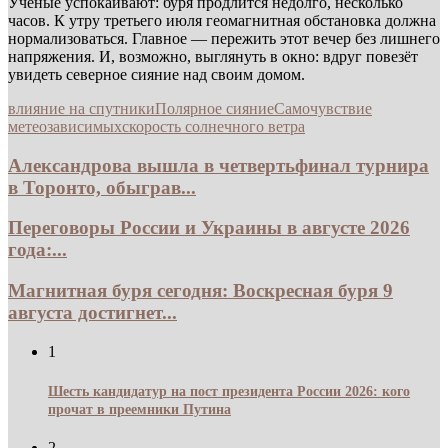
Учёные успокаивают: буря продлится недолго, несколько
часов. К утру третьего июля геомагнитная обстановка должна
нормализоваться. Главное — пережить этот вечер без лишнего
напряжения. И, возможно, выглянуть в окно: вдруг повезёт
увидеть северное сияние над своим домом.
влияние на спутники
Полярное сияние
Самочувствие
метеозависимых
скорость солнечного ветра
Александрова вышла в четвертьфинал турнира
в Торонто, обыграв...
Переговоры России и Украины в августе 2026
года:...
Магнитная буря сегодня: Воскресная буря 9
августа достигнет...
1
Шесть кандидатур на пост президента России 2026: кого
прочат в преемники Путина
2