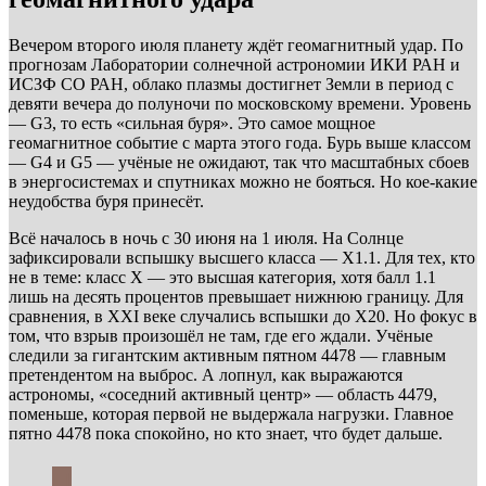
Вечером второго июля планету ждёт геомагнитный удар. По
прогнозам Лаборатории солнечной астрономии ИКИ РАН и
ИСЗФ СО РАН, облако плазмы достигнет Земли в период с
девяти вечера до полуночи по московскому времени. Уровень
— G3, то есть «сильная буря». Это самое мощное
геомагнитное событие с марта этого года. Бурь выше классом
— G4 и G5 — учёные не ожидают, так что масштабных сбоев
в энергосистемах и спутниках можно не бояться. Но кое-какие
неудобства буря принесёт.
Всё началось в ночь с 30 июня на 1 июля. На Солнце
зафиксировали вспышку высшего класса — X1.1. Для тех, кто
не в теме: класс X — это высшая категория, хотя балл 1.1
лишь на десять процентов превышает нижнюю границу. Для
сравнения, в XXI веке случались вспышки до X20. Но фокус в
том, что взрыв произошёл не там, где его ждали. Учёные
следили за гигантским активным пятном 4478 — главным
претендентом на выброс. А лопнул, как выражаются
астрономы, «соседний активный центр» — область 4479,
поменьше, которая первой не выдержала нагрузки. Главное
пятно 4478 пока спокойно, но кто знает, что будет дальше.