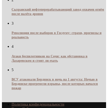
Сызранский нефтеперерабатывающий завод охвачен огнём
после налёта дронов
3
Революция после выборов в Госдуму: страхи, прогнозы и
реальность
4
Атаки беспилотников на Сочи: как обстановка в
Лазаревском и стоит ли ехать
5
ВСУ атаковали Бердянск в ночь на 1 августа: Ночью в
Бердянске прогремели взрывы, после которых начался
пожар
Политика конфиденциальности