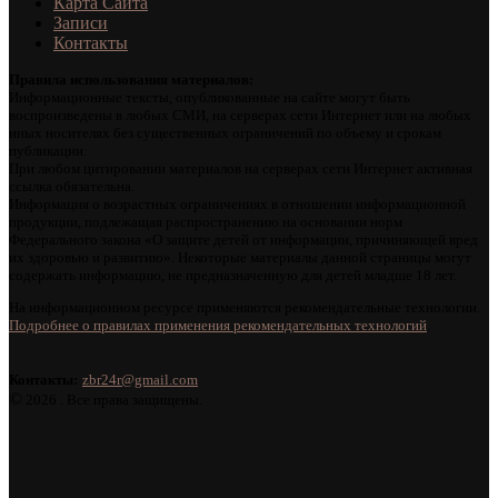
Карта Сайта
Записи
Контакты
Правила использования материалов:
Информационные тексты, опубликованные на сайте могут быть
воспроизведены в любых СМИ, на серверах сети Интернет или на любых
иных носителях без существенных ограничений по объему и срокам
публикации.
При любом цитировании материалов на серверах сети Интернет активная
ссылка обязательна.
Информация о возрастных ограничениях в отношении информационной
продукции, подлежащая распространению на основании норм
Федерального закона «О защите детей от информации, причиняющей вред
их здоровью и развитию». Некоторые материалы данной страницы могут
содержать информацию, не предназначенную для детей младше 18 лет.
На информационном ресурсе применяются рекомендательные технологии.
Подробнее о правилах применения рекомендательных технологий
.
Контакты:
zbr24r@gmail.com
©
2026 . Все права защищены.