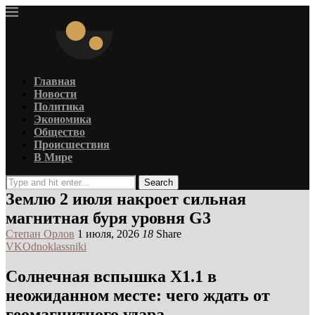
Главная
Новости
Политика
Экономика
Общество
Происшествия
В Мире
Search
Землю 2 июля накроет сильная
магнитная буря уровня G3
Степан Орлов
1 июля, 2026
18
Share
VK
Odnoklassniki
Солнечная вспышка X1.1 в
неожиданном месте: чего ждать от
геомагнитного удара