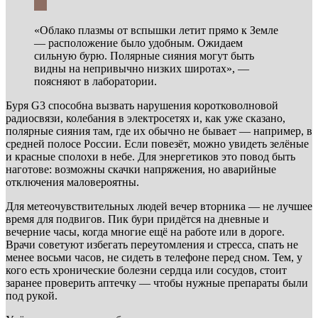
«Облако плазмы от вспышки летит прямо к Земле
— расположение было удобным. Ожидаем
сильную бурю. Полярные сияния могут быть
видны на непривычно низких широтах», —
поясняют в лаборатории.
Буря G3 способна вызвать нарушения коротковолновой
радиосвязи, колебания в электросетях и, как уже сказано,
полярные сияния там, где их обычно не бывает — например, в
средней полосе России. Если повезёт, можно увидеть зелёные
и красные сполохи в небе. Для энергетиков это повод быть
наготове: возможны скачки напряжения, но аварийные
отключения маловероятны.
Для метеочувствительных людей вечер вторника — не лучшее
время для подвигов. Пик бури придётся на дневные и
вечерние часы, когда многие ещё на работе или в дороге.
Врачи советуют избегать переутомления и стресса, спать не
менее восьми часов, не сидеть в телефоне перед сном. Тем, у
кого есть хронические болезни сердца или сосудов, стоит
заранее проверить аптечку — чтобы нужные препараты были
под рукой.