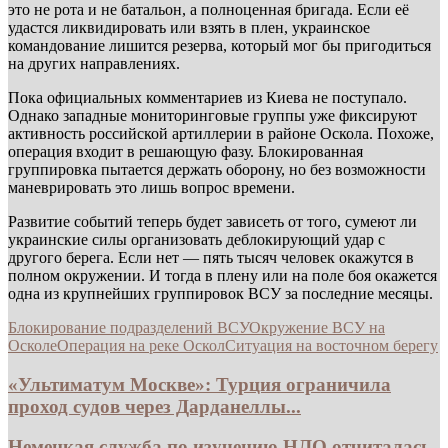
это не рота и не батальон, а полноценная бригада. Если её
удастся ликвидировать или взять в плен, украинское
командование лишится резерва, который мог бы пригодиться
на других направлениях.
Пока официальных комментариев из Киева не поступало.
Однако западные мониторинговые группы уже фиксируют
активность российской артиллерии в районе Оскола. Похоже,
операция входит в решающую фазу. Блокированная
группировка пытается держать оборону, но без возможности
маневрировать это лишь вопрос времени.
Развитие событий теперь будет зависеть от того, сумеют ли
украинские силы организовать деблокирующий удар с
другого берега. Если нет — пять тысяч человек окажутся в
полном окружении. И тогда в плену или на поле боя окажется
одна из крупнейших группировок ВСУ за последние месяцы.
Блокирование подразделений ВСУ
Окружение ВСУ на
Осколе
Операция на реке Оскол
Ситуация на восточном берегу
«Ультиматум Москве»: Турция ограничила
проход судов через Дарданеллы...
Немецкая служба по изучению НЛО отчиталась