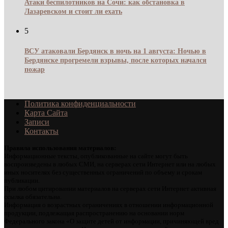
Атаки беспилотников на Сочи: как обстановка в
Лазаревском и стоит ли ехать
5
ВСУ атаковали Бердянск в ночь на 1 августа: Ночью в
Бердянске прогремели взрывы, после которых начался
пожар
Политика конфиденциальности
Карта Сайта
Записи
Контакты
Правила использования материалов:
Информационные тексты, опубликованные на сайте могут быть
воспроизведены в любых СМИ, на серверах сети Интернет или на любых
иных носителях без существенных ограничений по объему и срокам
публикации.
При любом цитировании материалов на серверах сети Интернет активная
ссылка обязательна.
Информация о возрастных ограничениях в отношении информационной
продукции, подлежащая распространению на основании норм
Федерального закона «О защите детей от информации, причиняющей вред