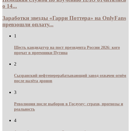
о 14...
Заработки звезды «Гарри Поттера» на OnlyFans
превзошли оплату...
1
Шесть кандидатур на пост президента России 2026: кого
прочат в преемники Путина
2
Сызранский нефтеперерабатывающий завод охвачен огнём
после налёта дронов
3
Революция после выборов в Госдуму: страхи, прогнозы и
реальность
4