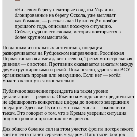
«На левом берегу некоторые солдаты Украины,
блокированные на берегу Оскола, уже выглядят
как бомжи», — рассказывал Путин ещё в ноябре
прошлого года, описывая похожую ситуацию.
Сейчас, судя по его словам, история повторяется в
более крупном масштабе.
По данным из открытых источников, операция
разворачивается на Рубцовском направлении. Российская
Первая танковая армия давит с севера, Третья мотострелковая
дивизия — с востока. Противник оказывается зажатым между
двумя группировками и рекой. Пока неясно, удастся ли ВСУ
организовать прорыв или эвакуацию. Если нет — котёл
может захлопнуться окончательно.
Публичное заявление президента на таком уровне
детализации — редкость. Обычно командование предпочитает
не афишировать конкретные цифры до полного завершения
операции. Здесь же Путин сам назвал число — около пяти
тысяч. Это говорит о том, что в Кремле уверены: ситуация
под контролем и противник не вырвется.
Для общего баланса сил на этом участке фронта потеря такого
контингента станет серьёзным ударом. Пять тысяч бойцов —