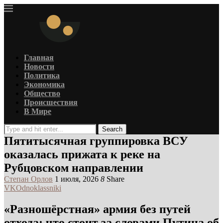
Главная
Новости
Политика
Экономика
Общество
Происшествия
В Мире
Search
Пятитысячная группировка ВСУ
оказалась прижата к реке на
Рубцовском направлении
Степан Орлов
1 июля, 2026
8
Share
VK
Odnoklassniki
«Разношёрстная» армия без путей
отхода: что стоит за словами Путина об