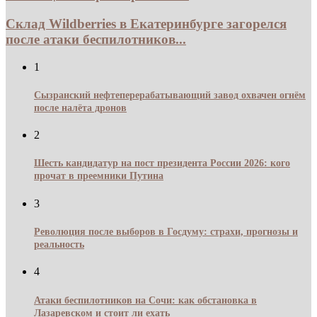
Склад Wildberries в Екатеринбурге загорелся
после атаки беспилотников...
1
Сызранский нефтеперерабатывающий завод охвачен огнём
после налёта дронов
2
Шесть кандидатур на пост президента России 2026: кого
прочат в преемники Путина
3
Революция после выборов в Госдуму: страхи, прогнозы и
реальность
4
Атаки беспилотников на Сочи: как обстановка в
Лазаревском и стоит ли ехать