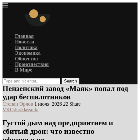
Главная
Новости
Политика
Экономика
Общество
Происшествия
В Мире
Search
Пензенский завод «Маяк» попал под
удар беспилотников
Степан Орлов
1 июля, 2026
22
Share
VK
Odnoklassniki
Густой дым над предприятием и
сбитый дрон: что известно
официально