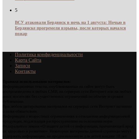
5
ВСУ атаковали Бердянск в ночь на 1 августа: Ночью в
Бердянске прогремели взрывы, после которых начался
пожар
Политика конфиденциальности
Карта Сайта
Записи
Контакты
Правила использования материалов:
Информационные тексты, опубликованные на сайте могут быть
воспроизведены в любых СМИ, на серверах сети Интернет или на любых
иных носителях без существенных ограничений по объему и срокам
публикации.
При любом цитировании материалов на серверах сети Интернет активная
ссылка обязательна.
Информация о возрастных ограничениях в отношении информационной
продукции, подлежащая распространению на основании норм
Федерального закона «О защите детей от информации, причиняющей вред
их здоровью и развитию». Некоторые материалы данной страницы могут
содержать информацию, не предназначенную для детей младше 18 лет.