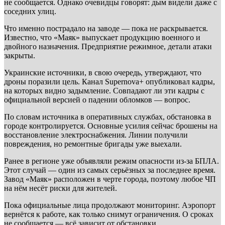
не сообщается. Однако очевидцы говорят: дым видели даже с
соседних улиц.
Что именно пострадало на заводе — пока не раскрывается.
Известно, что «Маяк» выпускает продукцию военного и
двойного назначения. Предприятие режимное, детали атаки
закрыты.
Украинские источники, в свою очередь, утверждают, что
дроны поразили цель. Канал Supernova+ опубликовал кадры,
на которых видно задымление. Совпадают ли эти кадры с
официальной версией о падении обломков — вопрос.
По словам источника в оперативных службах, обстановка в
городе контролируется. Основные усилия сейчас брошены на
восстановление электроснабжения. Линии получили
повреждения, но ремонтные бригады уже выехали.
Ранее в регионе уже объявляли режим опасности из-за БПЛА.
Этот случай — один из самых серьёзных за последнее время.
Завод «Маяк» расположен в черте города, поэтому любое ЧП
на нём несёт риски для жителей.
Пока официальные лица продолжают мониторинг. Аэропорт
вернётся к работе, как только снимут ограничения. О сроках
не сообщается — всё зависит от обстановки.