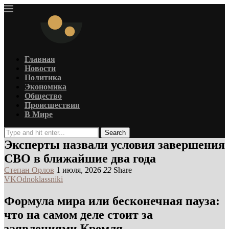
Главная
Новости
Политика
Экономика
Общество
Происшествия
В Мире
Search
Эксперты назвали условия завершения
СВО в ближайшие два года
Степан Орлов
1 июля, 2026
22
Share
VK
Odnoklassniki
Формула мира или бесконечная пауза:
что на самом деле стоит за
заявлениями Кремля