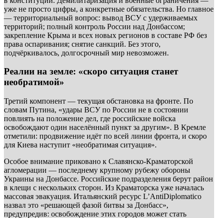
в конституции. Демилитаризация и военные ограничения —
уже не просто цифры, а конкретные обязательства. Но главное
— территориальный вопрос: вывод ВСУ с удерживаемых
территорий; полный контроль России над Донбассом;
закрепление Крыма и всех новых регионов в составе РФ без
права оспаривания; снятие санкций. Без этого,
подчёркивалось, долгосрочный мир невозможен.
Реалии на земле: «скоро ситуация станет
необратимой»
Третий компонент — текущая обстановка на фронте. По
словам Путина, «удары ВСУ по России не в состоянии
повлиять на положение дел, где российские войска
освобождают один населённый пункт за другим». В Кремле
отметили: продвижение идёт по всей линии фронта, и скоро
для Киева наступит «необратимая ситуация».
Особое внимание приковано к Славянско-Краматорской
агломерации — последнему крупному рубежу обороны
Украины на Донбассе. Российские подразделения берут район
в клещи с нескольких сторон. Из Краматорска уже началась
массовая эвакуация. Итальянский ресурс L’AntiDiplomatico
назвал это «решающей фазой битвы за Донбасс»,
предупредив: освобождение этих городов может стать