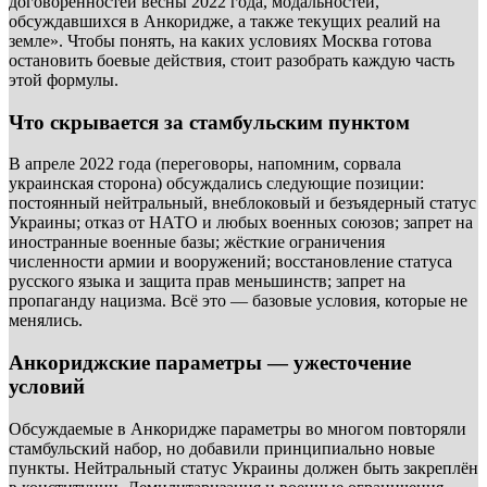
договорённостей весны 2022 года, модальностей,
обсуждавшихся в Анкоридже, а также текущих реалий на
земле». Чтобы понять, на каких условиях Москва готова
остановить боевые действия, стоит разобрать каждую часть
этой формулы.
Что скрывается за стамбульским пунктом
В апреле 2022 года (переговоры, напомним, сорвала
украинская сторона) обсуждались следующие позиции:
постоянный нейтральный, внеблоковый и безъядерный статус
Украины; отказ от НАТО и любых военных союзов; запрет на
иностранные военные базы; жёсткие ограничения
численности армии и вооружений; восстановление статуса
русского языка и защита прав меньшинств; запрет на
пропаганду нацизма. Всё это — базовые условия, которые не
менялись.
Анкориджские параметры — ужесточение
условий
Обсуждаемые в Анкоридже параметры во многом повторяли
стамбульский набор, но добавили принципиально новые
пункты. Нейтральный статус Украины должен быть закреплён