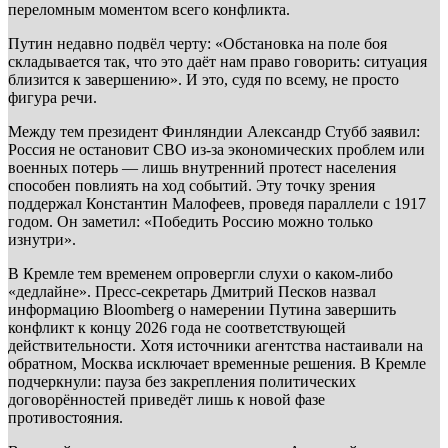
переломным моментом всего конфликта.
Путин недавно подвёл черту: «Обстановка на поле боя
складывается так, что это даёт нам право говорить: ситуация
близится к завершению». И это, судя по всему, не просто
фигура речи.
Между тем президент Финляндии Александр Стубб заявил:
Россия не остановит СВО из-за экономических проблем или
военных потерь — лишь внутренний протест населения
способен повлиять на ход событий. Эту точку зрения
поддержал Константин Малофеев, проведя параллели с 1917
годом. Он заметил: «Победить Россию можно только
изнутри».
В Кремле тем временем опровергли слухи о каком-либо
«дедлайне». Пресс-секретарь Дмитрий Песков назвал
информацию Bloomberg о намерении Путина завершить
конфликт к концу 2026 года не соответствующей
действительности. Хотя источники агентства настаивали на
обратном, Москва исключает временные решения. В Кремле
подчеркнули: пауза без закрепления политических
договорённостей приведёт лишь к новой фазе
противостояния.