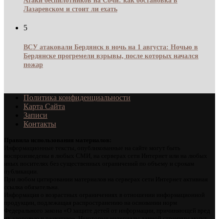
Атаки беспилотников на Сочи: как обстановка в
Лазаревском и стоит ли ехать
5
ВСУ атаковали Бердянск в ночь на 1 августа: Ночью в
Бердянске прогремели взрывы, после которых начался
пожар
Политика конфиденциальности
Карта Сайта
Записи
Контакты
Правила использования материалов:
Информационные тексты, опубликованные на сайте могут быть
воспроизведены в любых СМИ, на серверах сети Интернет или на любых
иных носителях без существенных ограничений по объему и срокам
публикации.
При любом цитировании материалов на серверах сети Интернет активная
ссылка обязательна.
Информация о возрастных ограничениях в отношении информационной
продукции, подлежащая распространению на основании норм
Федерального закона «О защите детей от информации, причиняющей вред
их здоровью и развитию». Некоторые материалы данной страницы могут