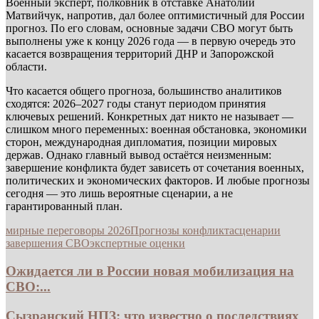
Военный эксперт, полковник в отставке Анатолий
Матвийчук, напротив, дал более оптимистичный для России
прогноз. По его словам, основные задачи СВО могут быть
выполнены уже к концу 2026 года — в первую очередь это
касается возвращения территорий ДНР и Запорожской
области.
Что касается общего прогноза, большинство аналитиков
сходятся: 2026–2027 годы станут периодом принятия
ключевых решений. Конкретных дат никто не называет —
слишком много переменных: военная обстановка, экономики
сторон, международная дипломатия, позиции мировых
держав. Однако главный вывод остаётся неизменным:
завершение конфликта будет зависеть от сочетания военных,
политических и экономических факторов. И любые прогнозы
сегодня — это лишь вероятные сценарии, а не
гарантированный план.
мирные переговоры 2026
Прогнозы конфликта
сценарии
завершения СВО
экспертные оценки
Ожидается ли в России новая мобилизация на
СВО:...
Сызранский НПЗ: что известно о последствиях