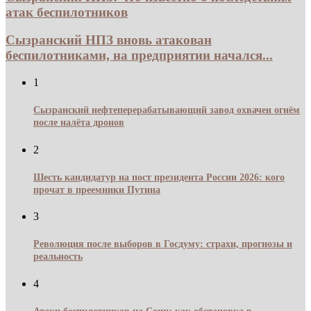
атак беспилотников
Сызранский НПЗ вновь атакован
беспилотниками, на предприятии начался...
1
Сызранский нефтеперерабатывающий завод охвачен огнём
после налёта дронов
2
Шесть кандидатур на пост президента России 2026: кого
прочат в преемники Путина
3
Революция после выборов в Госдуму: страхи, прогнозы и
реальность
4