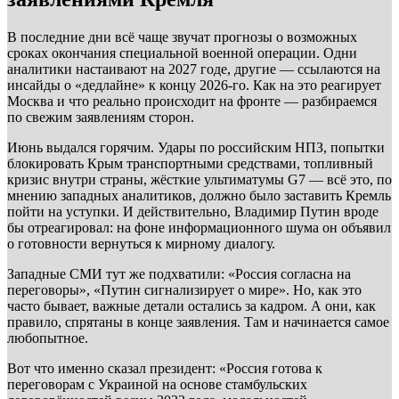
В последние дни всё чаще звучат прогнозы о возможных
сроках окончания специальной военной операции. Одни
аналитики настаивают на 2027 годе, другие — ссылаются на
инсайды о «дедлайне» к концу 2026-го. Как на это реагирует
Москва и что реально происходит на фронте — разбираемся
по свежим заявлениям сторон.
Июнь выдался горячим. Удары по российским НПЗ, попытки
блокировать Крым транспортными средствами, топливный
кризис внутри страны, жёсткие ультиматумы G7 — всё это, по
мнению западных аналитиков, должно было заставить Кремль
пойти на уступки. И действительно, Владимир Путин вроде
бы отреагировал: на фоне информационного шума он объявил
о готовности вернуться к мирному диалогу.
Западные СМИ тут же подхватили: «Россия согласна на
переговоры», «Путин сигнализирует о мире». Но, как это
часто бывает, важные детали остались за кадром. А они, как
правило, спрятаны в конце заявления. Там и начинается самое
любопытное.
Вот что именно сказал президент: «Россия готова к
переговорам с Украиной на основе стамбульских