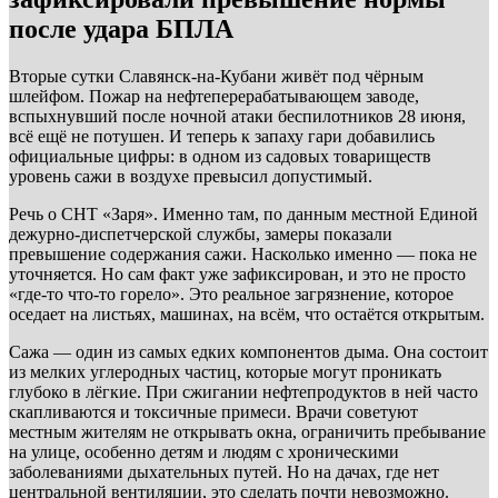
после удара БПЛА
Вторые сутки Славянск-на-Кубани живёт под чёрным
шлейфом. Пожар на нефтеперерабатывающем заводе,
вспыхнувший после ночной атаки беспилотников 28 июня,
всё ещё не потушен. И теперь к запаху гари добавились
официальные цифры: в одном из садовых товариществ
уровень сажи в воздухе превысил допустимый.
Речь о СНТ «Заря». Именно там, по данным местной Единой
дежурно-диспетчерской службы, замеры показали
превышение содержания сажи. Насколько именно — пока не
уточняется. Но сам факт уже зафиксирован, и это не просто
«где-то что-то горело». Это реальное загрязнение, которое
оседает на листьях, машинах, на всём, что остаётся открытым.
Сажа — один из самых едких компонентов дыма. Она состоит
из мелких углеродных частиц, которые могут проникать
глубоко в лёгкие. При сжигании нефтепродуктов в ней часто
скапливаются и токсичные примеси. Врачи советуют
местным жителям не открывать окна, ограничить пребывание
на улице, особенно детям и людям с хроническими
заболеваниями дыхательных путей. Но на дачах, где нет
центральной вентиляции, это сделать почти невозможно.