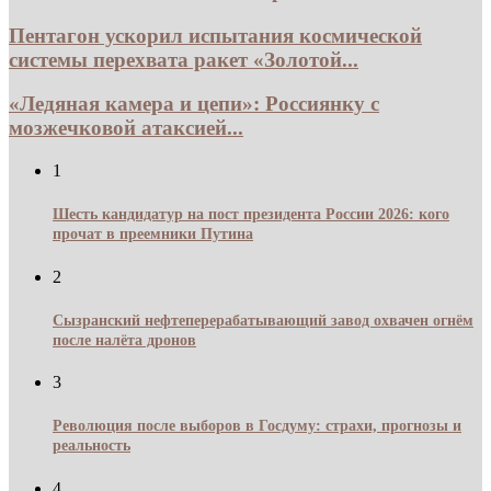
Пентагон ускорил испытания космической
системы перехвата ракет «Золотой...
«Ледяная камера и цепи»: Россиянку с
мозжечковой атаксией...
1
Шесть кандидатур на пост президента России 2026: кого
прочат в преемники Путина
2
Сызранский нефтеперерабатывающий завод охвачен огнём
после налёта дронов
3
Революция после выборов в Госдуму: страхи, прогнозы и
реальность
4