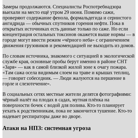
Замеры продолжаются. Специалисты Роспотребнадзора
выехали на место ещё утром 29 июня. Помимо сажи,
проверяют содержание фенола, формальдегида и сернистого
ангидрида — обычных спутников горения нефти. Пока в
открытых источниках есть данные только по саже. Но если
концентрация остальных токсинов окажется выше нормы — в
городе могут ввести режим «чёрного неба» с ограничением
движения грузовиков и рекомендацией не выходить из домов.
По словам источника, знакомого с ситуацией в экологической
службе края, основные пробы берут именно в районе СНТ
«Заря» — как в самой близкой жилой зоне к очагу пожара.
«Там сажа осела видимым слоем на траве и крышах теплиц,
— говорит собеседник. — Люди жалуются на першение в
горле и слезотечение».
В социальных сетях местные жители делятся фотографиями:
чёрный налёт на плодах в садах, мутная плёнка на
поверхности бочек с водой для полива. Кто-то планирует
уехать к родственникам, пока не закончится тушение. Кто-то
надевает респираторы даже во дворе.
Атаки на НПЗ: системная угроза