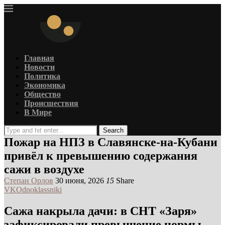
Главная
Новости
Политика
Экономика
Общество
Происшествия
В Мире
Search
Пожар на НПЗ в Славянске-на-Кубани
привёл к превышению содержания
сажи в воздухе
Степан Орлов
30 июня, 2026
15
Share
VK
Odnoklassniki
Сажа накрыла дачи: в СНТ «Заря»
зафиксировали превышение нормы