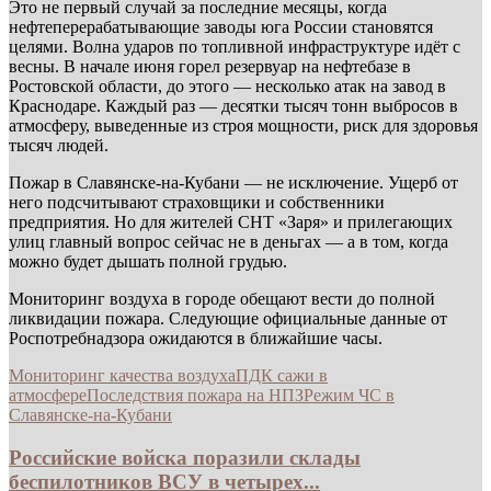
Это не первый случай за последние месяцы, когда
нефтеперерабатывающие заводы юга России становятся
целями. Волна ударов по топливной инфраструктуре идёт с
весны. В начале июня горел резервуар на нефтебазе в
Ростовской области, до этого — несколько атак на завод в
Краснодаре. Каждый раз — десятки тысяч тонн выбросов в
атмосферу, выведенные из строя мощности, риск для здоровья
тысяч людей.
Пожар в Славянске-на-Кубани — не исключение. Ущерб от
него подсчитывают страховщики и собственники
предприятия. Но для жителей СНТ «Заря» и прилегающих
улиц главный вопрос сейчас не в деньгах — а в том, когда
можно будет дышать полной грудью.
Мониторинг воздуха в городе обещают вести до полной
ликвидации пожара. Следующие официальные данные от
Роспотребнадзора ожидаются в ближайшие часы.
Мониторинг качества воздуха
ПДК сажи в
атмосфере
Последствия пожара на НПЗ
Режим ЧС в
Славянске-на-Кубани
Российские войска поразили склады
беспилотников ВСУ в четырех...