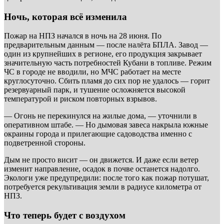
Ночь, которая всё изменила
Пожар на НПЗ начался в ночь на 28 июня. По
предварительным данным — после налёта БПЛА. Завод —
один из крупнейших в регионе, его продукция закрывает
значительную часть потребностей Кубани в топливе. Режим
ЧС в городе не вводили, но МЧС работает на месте
круглосуточно. Сбить пламя до сих пор не удалось — горит
резервуарный парк, и тушение осложняется высокой
температурой и риском повторных взрывов.
— Огонь не перекинулся на жилые дома, — уточнили в
оперативном штабе. — Но дымовая завеса накрыла южные
окраины города и прилегающие садоводства именно с
подветренной стороны.
Дым не просто висит — он движется. И даже если ветер
изменит направление, осадок в почве останется надолго.
Экологи уже предупредили: после того как пожар потушат,
потребуется рекультивация земли в радиусе километра от
НПЗ.
Что теперь будет с воздухом