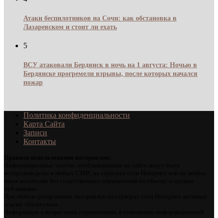
Атаки беспилотников на Сочи: как обстановка в
Лазаревском и стоит ли ехать
5
ВСУ атаковали Бердянск в ночь на 1 августа: Ночью в
Бердянске прогремели взрывы, после которых начался
пожар
Политика конфиденциальности
Карта Сайта
Записи
Контакты
Правила использования материалов:
Информационные тексты, опубликованные на сайте могут быть
воспроизведены в любых СМИ, на серверах сети Интернет или на любых
иных носителях без существенных ограничений по объему и срокам
публикации.
При любом цитировании материалов на серверах сети Интернет активная
ссылка обязательна.
Информация о возрастных ограничениях в отношении информационной