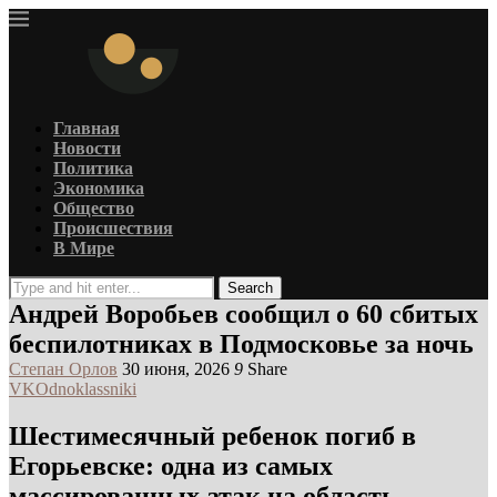
Главная
Новости
Политика
Экономика
Общество
Происшествия
В Мире
Search
Андрей Воробьев сообщил о 60 сбитых
беспилотниках в Подмосковье за ночь
Степан Орлов
30 июня, 2026
9
Share
VK
Odnoklassniki
Шестимесячный ребенок погиб в
Егорьевске: одна из самых
массированных атак на область