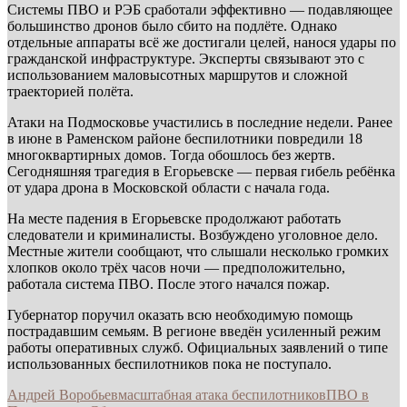
Системы ПВО и РЭБ сработали эффективно — подавляющее
большинство дронов было сбито на подлёте. Однако
отдельные аппараты всё же достигали целей, нанося удары по
гражданской инфраструктуре. Эксперты связывают это с
использованием маловысотных маршрутов и сложной
траекторией полёта.
Атаки на Подмосковье участились в последние недели. Ранее
в июне в Раменском районе беспилотники повредили 18
многоквартирных домов. Тогда обошлось без жертв.
Сегодняшняя трагедия в Егорьевске — первая гибель ребёнка
от удара дрона в Московской области с начала года.
На месте падения в Егорьевске продолжают работать
следователи и криминалисты. Возбуждено уголовное дело.
Местные жители сообщают, что слышали несколько громких
хлопков около трёх часов ночи — предположительно,
работала система ПВО. После этого начался пожар.
Губернатор поручил оказать всю необходимую помощь
пострадавшим семьям. В регионе введён усиленный режим
работы оперативных служб. Официальных заявлений о типе
использованных беспилотников пока не поступало.
Андрей Воробьев
масштабная атака беспилотников
ПВО в