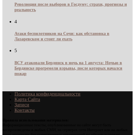
Революция после выборов в Госдуму: страхи, прогнозы и
реальность
4
Атаки беспилотников на Сочи: как обстановка в
Лазаревском и стоит ли ехать
5
ВСУ атаковали Бердянск в ночь на 1 августа: Ночью в
Бердянске прогремели взрывы, после которых начался
пожар
Политика конфиденциальности
Карта Сайта
Записи
Контакты
Правила использования материалов:
Информационные тексты, опубликованные на сайте могут быть
воспроизведены в любых СМИ, на серверах сети Интернет или на любых
иных носителях без существенных ограничений по объему и срокам