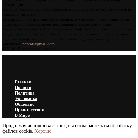
публикации.
При любом цитировании материалов на серверах сети Интернет активная
ссылка обязательна.
Информация о возрастных ограничениях в отношении информационной
продукции, подлежащая распространению на основании норм
Федерального закона «О защите детей от информации, причиняющей вред
их здоровью и развитию». Некоторые материалы данной страницы могут
содержать информацию, не предназначенную для детей младше 18 лет.
Контакты:
zbr24r@gmail.com
©
2026 . Все права защищены.
Главная
Новости
Политика
Экономика
Общество
Происшествия
В Мире
Продолжая использовать сайт, вы соглашаетесь на обработку
файлов cookie.
Хорошо