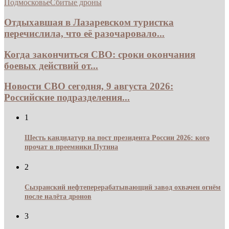
Подмосковье
Сбитые дроны
Отдыхавшая в Лазаревском туристка
перечислила, что её разочаровало...
Когда закончиться СВО: сроки окончания
боевых действий от...
Новости СВО сегодня, 9 августа 2026:
Российские подразделения...
1
Шесть кандидатур на пост президента России 2026: кого
прочат в преемники Путина
2
Сызранский нефтеперерабатывающий завод охвачен огнём
после налёта дронов
3