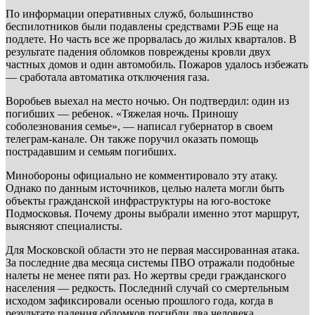
По информации оперативных служб, большинство
беспилотников были подавлены средствами РЭБ еще на
подлете. Но часть все же прорвалась до жилых кварталов. В
результате падения обломков повреждены кровли двух
частных домов и один автомобиль. Пожаров удалось избежать
— сработала автоматика отключения газа.
Воробьев выехал на место ночью. Он подтвердил: один из
погибших — ребенок. «Тяжелая ночь. Приношу
соболезнования семье», — написал губернатор в своем
телеграм-канале. Он также поручил оказать помощь
пострадавшим и семьям погибших.
Минобороны официально не комментировало эту атаку.
Однако по данным источников, целью налета могли быть
объекты гражданской инфраструктуры на юго-востоке
Подмосковья. Почему дроны выбрали именно этот маршрут,
выясняют специалисты.
Для Московской области это не первая массированная атака.
За последние два месяца системы ПВО отражали подобные
налеты не менее пяти раз. Но жертвы среди гражданского
населения — редкость. Последний случай со смертельным
исходом зафиксировали осенью прошлого года, когда в
результате падения обломков погибли два человека.