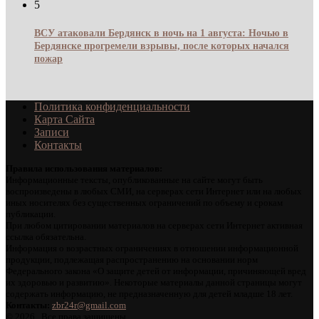
5
ВСУ атаковали Бердянск в ночь на 1 августа: Ночью в
Бердянске прогремели взрывы, после которых начался
пожар
Политика конфиденциальности
Карта Сайта
Записи
Контакты
Правила использования материалов:
Информационные тексты, опубликованные на сайте могут быть
воспроизведены в любых СМИ, на серверах сети Интернет или на любых
иных носителях без существенных ограничений по объему и срокам
публикации.
При любом цитировании материалов на серверах сети Интернет активная
ссылка обязательна.
Информация о возрастных ограничениях в отношении информационной
продукции, подлежащая распространению на основании норм
Федерального закона «О защите детей от информации, причиняющей вред
их здоровью и развитию». Некоторые материалы данной страницы могут
содержать информацию, не предназначенную для детей младше 18 лет.
Контакты:
zbr24r@gmail.com
©
2026 . Все права защищены.