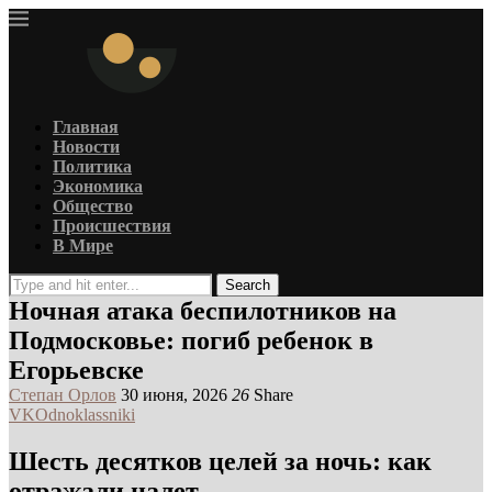
Главная
Новости
Политика
Экономика
Общество
Происшествия
В Мире
Search
Ночная атака беспилотников на
Подмосковье: погиб ребенок в
Егорьевске
Степан Орлов
30 июня, 2026
26
Share
VK
Odnoklassniki
Шесть десятков целей за ночь: как
отражали налет