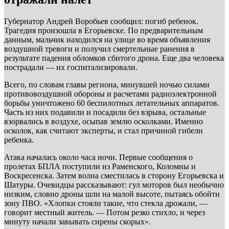
Губернатор Андрей Воробьев сообщил: погиб ребенок.
Трагедия произошла в Егорьевске. По предварительным
данным, мальчик находился на улице во время объявления
воздушной тревоги и получил смертельные ранения в
результате падения обломков сбитого дрона. Еще два человека
пострадали — их госпитализировали.
Всего, по словам главы региона, минувшей ночью силами
противовоздушной обороны и расчетами радиоэлектронной
борьбы уничтожено 60 беспилотных летательных аппаратов.
Часть из них подавили и посадили без взрыва, остальные
взорвались в воздухе, осыпав землю осколками. Именно
осколок, как считают эксперты, и стал причиной гибели
ребенка.
Атака началась около часа ночи. Первые сообщения о
пролетах БПЛА поступили из Раменского, Коломны и
Воскресенска. Затем волна сместилась в сторону Егорьевска и
Шатуры. Очевидцы рассказывают: гул моторов был необычно
низким, словно дроны шли на малой высоте, пытаясь обойти
зону ПВО. «Хлопки стояли такие, что стекла дрожали, —
говорит местный житель. — Потом резко стихло, и через
минуту начали завывать сирены скорых».