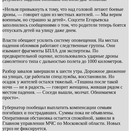
«Нельзя привыкнуть к тому, что над головой летают боевые
дроны, — говорит один из местных жителей. — Мы верим
военным, но страшно за детей». Соцсети Егорьевска
заполнились сообщениями о том, что родители теперь боятся
отпускать детей на улицу даже днем.
Власти обещают усилить систему оповещения. На местах
падения обломков работают следственные группы. Они
изымают фрагменты БПЛА для экспертизы. По
предварительной оценке, использовались ударные дроны
самолетного типа с дальностью полета до 1000 километров.
Разбор завалов завершили к шести утра. Дорожное движение
на улицах, где работали спецслужбы, восстановили. Но
осадок у жителей остался тяжелый. «Тишина после такой
ночи — не в радость, — говорит женщина, жившая рядом с
местом падения. — Соседи вышли, молчат. Обнимаемся
просто».
Губернатор пообещал выплатить компенсации семьям
погибших и пострадавших. Суммы пока не объявлены.
Оперативная обстановка остается спокойной, заявили в
Главном управлении МЧС по Московской области. Новых
угроз не фиксируется.