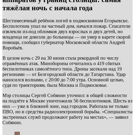
тяжёлая ночь с начала года
Шестимесячный ребёнок погиб в подмосковном Егорьевске.
Беспилотник упал на частный дом, начался пожар. Спасатели
извлекли из-под обломков двух взрослых и двух детей, но
младенца не довезли до больницы — он умер в карете скорой
помощи, сообщил губернатор Московской области Андрей
Воробьёв.
В целом ночь с 29 на 30 июня стала рекордной по числу
отражённых атак. Минобороны отчиталось о 419 сбитых
беспилотниках самолётного типа. Дроны засекали над 19
регионами — от Белгородской области до Татарстана. Удар
наносился волнами, с 20:00 до 7:00 утра. Основной целью,
судя по траекториям, была Москва и Подмосковье.
Мэр столицы Сергей Собянин уточнил: в общей сложности
на подлёте к Москве уничтожили 56 беспилотников. Шесть из
них — уже в ближней зоне, над городом. Работала не только
ПВО, но и средства радиоэлектронной борьбы. «Специалисты
экстренных служб продолжают работу на местах», — заявил
Собянин.