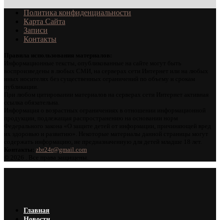
Политика конфиденциальности
Карта Сайта
Записи
Контакты
Правила использования материалов:
Информационные тексты, опубликованные на сайте могут быть
воспроизведены в любых СМИ, на серверах сети Интернет или на любых
иных носителях без существенных ограничений по объему и срокам
публикации.
При любом цитировании материалов на серверах сети Интернет активная
ссылка обязательна.
Информация о возрастных ограничениях в отношении информационной
продукции, подлежащая распространению на основании норм
Федерального закона «О защите детей от информации, причиняющей вред
их здоровью и развитию». Некоторые материалы данной страницы могут
содержать информацию, не предназначенную для детей младше 18 лет.
Контакты:
zbr24r@gmail.com
©
2026 . Все права защищены.
Главная
Новости