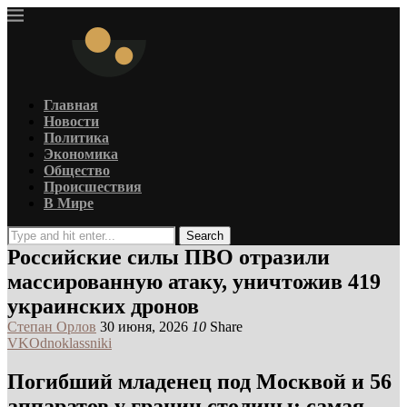
Главная
Новости
Политика
Экономика
Общество
Происшествия
В Мире
Search
Российские силы ПВО отразили
массированную атаку, уничтожив 419
украинских дронов
Степан Орлов
30 июня, 2026
10
Share
VK
Odnoklassniki
Погибший младенец под Москвой и 56
аппаратов у границ столицы: самая