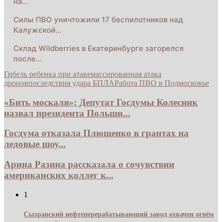
на…
Силы ПВО уничтожили 17 беспилотников над
Калужской…
Склад Wildberries в Екатеринбурге загорелся
после…
Гибель ребенка при атаке
массированная атака
дронов
последствия удара БПЛА
Работа ПВО в Подмосковье
«Бить москаля»: Депутат Госдумы Колесник
назвал президента Польши...
Госдума отказала Плющенко в грантах на
ледовые шоу...
Арина Разина рассказала о сочувствии
американских коллег к...
1
Сызранский нефтеперерабатывающий завод охвачен огнём