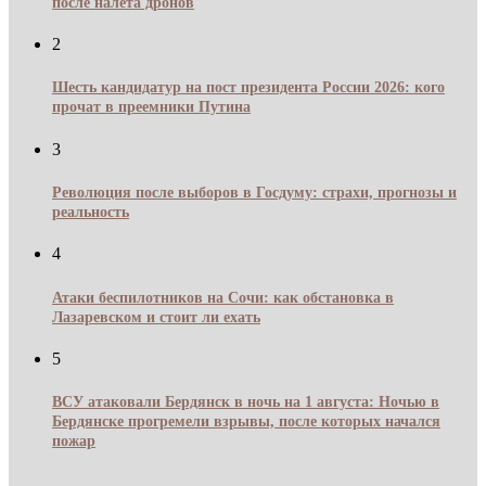
после налёта дронов
2
Шесть кандидатур на пост президента России 2026: кого
прочат в преемники Путина
3
Революция после выборов в Госдуму: страхи, прогнозы и
реальность
4
Атаки беспилотников на Сочи: как обстановка в
Лазаревском и стоит ли ехать
5
ВСУ атаковали Бердянск в ночь на 1 августа: Ночью в
Бердянске прогремели взрывы, после которых начался
пожар