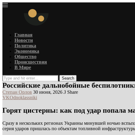
Главная
Новости
Политика
Экономика
Общество
Происшествия
В Мире
Search
Российские дальнобойные беспилотник
Степан Орлов
30 июня, 2026
3
Share
VK
Odnoklassniki
Горят цистерны: как под удар попала 
Сразу в нескольких регионах Украины минувшей ночью вспыхн
серия ударов пришлась по объектам топливной инфраструктур