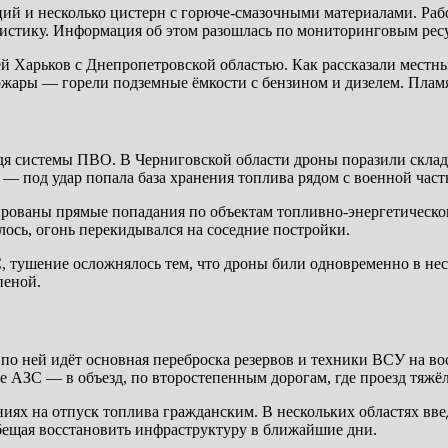
й и несколько цистерн с горюче-смазочными материалами. Раб
гистику. Информация об этом разошлась по мониторинговым рес
ей Харьков с Днепропетровской областью. Как рассказали местн
пожары — горели подземные ёмкости с бензином и дизелем. Плам
одя системы ПВО. В Черниговской области дроны поразили скла
— под удар попала база хранения топлива рядом с военной част
рованы прямые попадания по объектам топливно-энергетическог
лось, огонь перекидывался на соседние постройки.
, тушение осложнялось тем, что дроны били одновременно в нес
пеной.
о ней идёт основная переброска резервов и техники ВСУ на во
 АЗС — в объезд, по второстепенным дорогам, где проезд тяжёл
ях на отпуск топлива гражданским. В нескольких областях вве
ещая восстановить инфраструктуру в ближайшие дни.