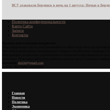
ВСУ атаковали Бердянск в ночь на 1 августа: Ночью в Берд
Политика конфиденциальности
Карта Сайта
Записи
Контакты
Правила использования материалов:
Информационные тексты, опубликованные на сайте могут быть воспроизведе
При любом цитировании материалов на серверах сети Интернет активная ссы
Информация о возрастных ограничениях в отношении информационной проду
развитию». Некоторые материалы данной страницы могут содержать информа
Контакты:
zbr24r@gmail.com
©
2026 . Все права защищены.
Главная
Новости
Политика
Экономика