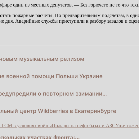
эфире один из местных депутатов. — Без горючего не то что тех
ать пожарные расчёты. По предварительным подсчётам, в одном
не дня. Аварийные службы приступили к разбору завалов и оцен
с новым музыкальным релизом
ие военной помощи Польши Украине
предупредили о повторном взимании…
ьный центр Wildberries в Екатеринбурге
 ГСМ в условиях войны
Пожары на нефтебазах и АЗС
Уничтожен
скольких участках фронта:...