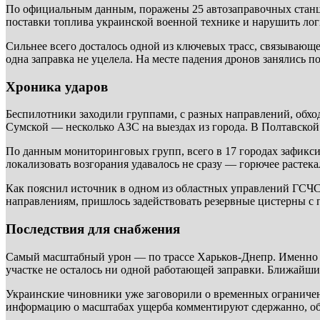
По официальным данным, поражены 25 автозаправочных станци
поставки топлива украинской военной технике и нарушить ло
Сильнее всего досталось одной из ключевых трасс, связывающ
одна заправка не уцелела. На месте падения дронов занялись 
Хроника ударов
Беспилотники заходили группами, с разных направлений, обх
Сумской — несколько АЗС на выездах из города. В Полтавской 
По данным мониторинговых групп, всего в 17 городах зафикси
локализовать возгорания удавалось не сразу — горючее растека
Как пояснил источник в одном из областных управлений ГСЧС
направлениям, пришлось задействовать резервные цистерны с 
Последствия для снабжения
Самый масштабный урон — по трассе Харьков-Днепр. Именно п
участке не осталось ни одной работающей заправки. Ближайшие
Украинские чиновники уже заговорили о временных ограничени
информацию о масштабах ущерба комментируют сдержанно, об