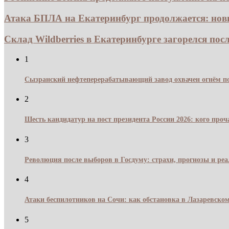
Атака БПЛА на Екатеринбург продолжается: новы
Склад Wildberries в Екатеринбурге загорелся посл
1
Сызранский нефтеперерабатывающий завод охвачен огнём по
2
Шесть кандидатур на пост президента России 2026: кого про
3
Революция после выборов в Госдуму: страхи, прогнозы и реа
4
Атаки беспилотников на Сочи: как обстановка в Лазаревском
5