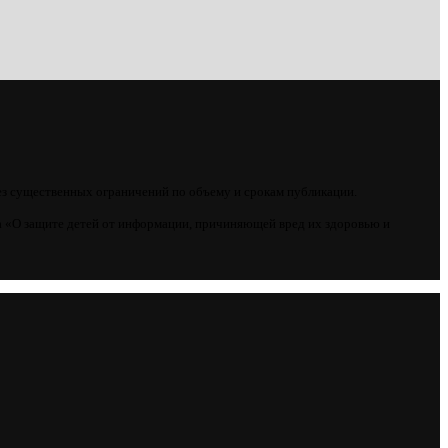
ез существенных ограничений по объему и срокам публикации.
 «О защите детей от информации, причиняющей вред их здоровью и