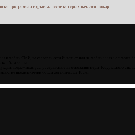
янске прогремели взрывы, после которых начался пожар
ны в любых СМИ, на серверах сети Интернет или на любых иных носителях б
лка обязательна.
кции, подлежащая распространению на основании норм Федерального закона
цию, не предназначенную для детей младше 18 лет.