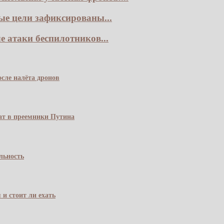
е цели зафиксированы...
е атаки беспилотников...
сле налёта дронов
чат в преемники Путина
льность
 и стоит ли ехать