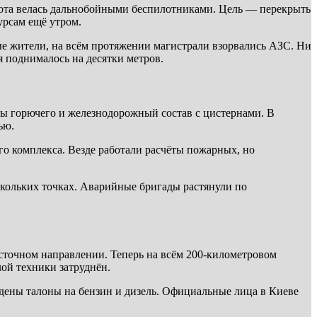
ота велась дальнобойными беспилотниками. Цель — перекрыть
урсам ещё утром.
ые жители, на всём протяжении магистрали взорвались АЗС. Ни
я поднималось на десятки метров.
ды горючего и железнодорожный состав с цистернами. В
ью.
о комплекса. Везде работали расчёты пожарных, но
кольких точках. Аварийные бригады растянули по
сточном направлении. Теперь на всём 200-километровом
ой техники затруднён.
дены талоны на бензин и дизель. Официальные лица в Киеве