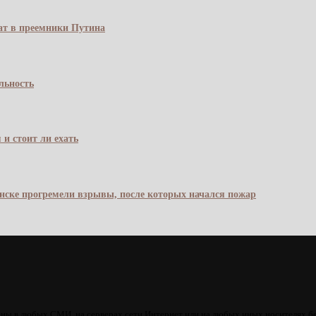
чат в преемники Путина
льность
 и стоит ли ехать
янске прогремели взрывы, после которых начался пожар
ны в любых СМИ, на серверах сети Интернет или на любых иных носителях б