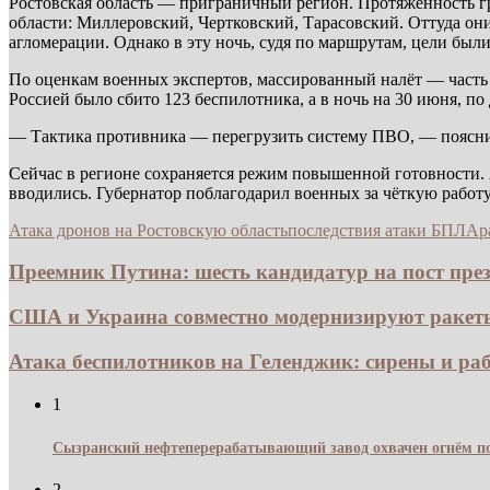
Ростовская область — приграничный регион. Протяжённость гр
области: Миллеровский, Чертковский, Тарасовский. Оттуда он
агломерации. Однако в эту ночь, судя по маршрутам, цели был
По оценкам военных экспертов, массированный налёт — часть 
Россией было сбито 123 беспилотника, а в ночь на 30 июня, 
— Тактика противника — перегрузить систему ПВО, — пояснил 
Сейчас в регионе сохраняется режим повышенной готовности. 
вводились. Губернатор поблагодарил военных за чёткую работу
Атака дронов на Ростовскую область
последствия атаки БПЛА
р
Преемник Путина: шесть кандидатур на пост прези
США и Украина совместно модернизируют ракеты 
Атака беспилотников на Геленджик: сирены и раб
1
Сызранский нефтеперерабатывающий завод охвачен огнём по
2