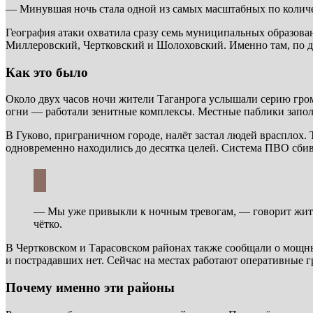
— Минувшая ночь стала одной из самых масштабных по количес
География атаки охватила сразу семь муниципальных образова
Миллеровский, Чертковский и Шолоховский. Именно там, по д
Как это было
Около двух часов ночи жители Таганрога услышали серию громк
огни — работали зенитные комплексы. Местные паблики запол
В Гуково, приграничном городе, налёт застал людей врасплох
одновременно находились до десятка целей. Система ПВО сбива
— Мы уже привыкли к ночным тревогам, — говорит жите
чётко.
В Чертковском и Тарасовском районах также сообщали о мощн
и пострадавших нет. Сейчас на местах работают оперативные 
Почему именно эти районы