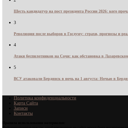
Шесть кандидатур на пост президента России 2026: кого про
3
Революция после выборов в Госдуму: страхи, прогнозы и реа
4
Атаки беспилотников на Сочи: как обстановка в Лазаревском
5
ВСУ атаковали Бердянск в ночь на 1 августа: Ночью в Берд
Политика конфиденциальности
Карта Сайта
Записи
Контакты
Правила использования материалов:
Информационные тексты, опубликованные на сайте могут быть воспроизведе