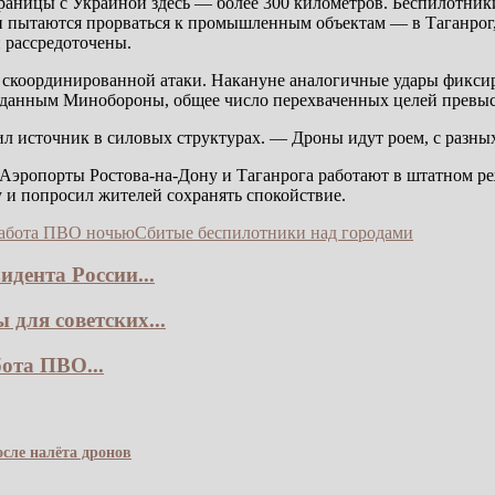
аницы с Украиной здесь — более 300 километров. Беспилотники
и пытаются прорваться к промышленным объектам — в Таганрог,
и рассредоточены.
скоординированной атаки. Накануне аналогичные удары фиксиро
по данным Минобороны, общее число перехваченных целей превы
источник в силовых структурах. — Дроны идут роем, с разных 
Аэропорты Ростова-на-Дону и Таганрога работают в штатном ре
 и попросил жителей сохранять спокойствие.
абота ПВО ночью
Сбитые беспилотники над городами
дента России...
для советских...
ота ПВО...
сле налёта дронов