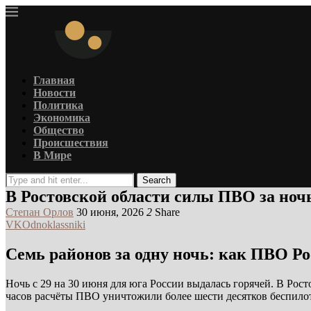
Главная
Новости
Политика
Экономика
Общество
Происшествия
В Мире
Search
В Ростовской области силы ПВО за ноч
Степан Орлов
30 июня, 2026
2
Share
VK
Odnoklassniki
Семь районов за одну ночь: как ПВО Ро
Ночь с 29 на 30 июня для юга России выдалась горячей. В Рос
часов расчёты ПВО уничтожили более шести десятков беспилот