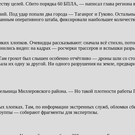
тву целей. Сбито порядка 60 БПЛА, — написал глава региона в
ний. Под удар попали два города — Таганрог и Гуково. Остальн
анным оперативного штаба, фиксировали наибольшее количеств
их хлопков. Очевидцы рассказывают: сначала всё стихло, потом
нились видео: на кадрах — росчерки трассеров и вспышки разр
. Там грохот был слышен особенно отчётливо — дроны шли со ст
ла их одну за другой. Ни одного разрушения на земле, предвар
льница Миллеровского района. — Но такой плотности работы 
ых хлопках. Там, по информации экстренных служб, обломки сби
группы — собирают фрагменты для экспертизы.