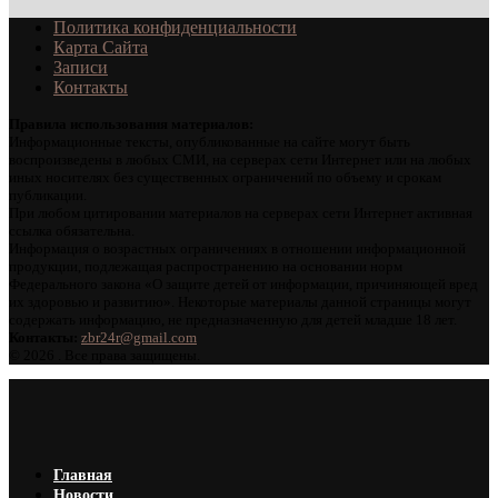
Политика конфиденциальности
Карта Сайта
Записи
Контакты
Правила использования материалов:
Информационные тексты, опубликованные на сайте могут быть
воспроизведены в любых СМИ, на серверах сети Интернет или на любых
иных носителях без существенных ограничений по объему и срокам
публикации.
При любом цитировании материалов на серверах сети Интернет активная
ссылка обязательна.
Информация о возрастных ограничениях в отношении информационной
продукции, подлежащая распространению на основании норм
Федерального закона «О защите детей от информации, причиняющей вред
их здоровью и развитию». Некоторые материалы данной страницы могут
содержать информацию, не предназначенную для детей младше 18 лет.
Контакты:
zbr24r@gmail.com
©
2026 . Все права защищены.
Главная
Новости