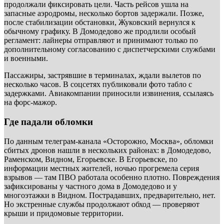
продолжали фиксировать цели. Часть рейсов ушла на
запасные аэродромы, несколько бортов задержали. Позже,
после стабилизации обстановки, Жуковский вернулся к
обычному графику. В Домодедово же продлили особый
регламент: лайнеры отправляют и принимают только по
дополнительному согласованию с диспетчерскими службами
и военными.
Пассажиры, застрявшие в терминалах, ждали вылетов по
несколько часов. В соцсетях публиковали фото табло с
задержками. Авиакомпании приносили извинения, ссылаясь
на форс-мажор.
Где падали обломки
По данным телеграм-канала «Осторожно, Москва», обломки
сбитых дронов нашли в нескольких районах: в Домодедово,
Раменском, Видном, Егорьевске. В Егорьевске, по
информации местных жителей, ночью прогремела серия
взрывов — там ПВО работала особенно плотно. Повреждения
зафиксированы у частного дома в Домодедово и у
многоэтажки в Видном. Пострадавших, предварительно, нет.
Но экстренные службы продолжают обход — проверяют
крыши и придомовые территории.