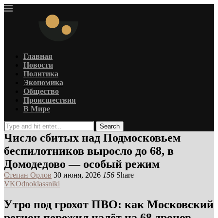
Главная
Новости
Политика
Экономика
Общество
Происшествия
В Мире
Search
Число сбитых над Подмосковьем
беспилотников выросло до 68, в
Домодедово — особый режим
Степан Орлов
30 июня, 2026
156
Share
VK
Odnoklassniki
Утро под грохот ПВО: как Московский
регион пережил налёт на 68 дронов