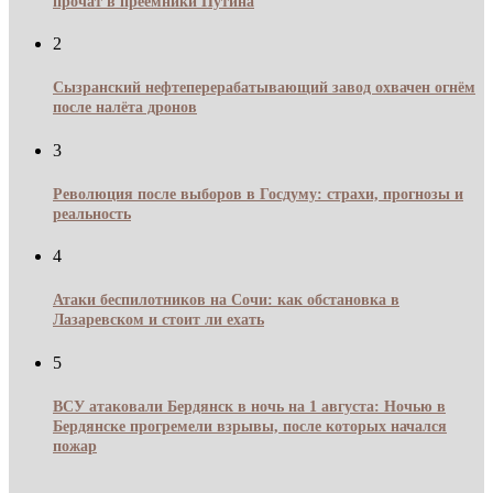
прочат в преемники Путина
2
Сызранский нефтеперерабатывающий завод охвачен огнём
после налёта дронов
3
Революция после выборов в Госдуму: страхи, прогнозы и
реальность
4
Атаки беспилотников на Сочи: как обстановка в
Лазаревском и стоит ли ехать
5
ВСУ атаковали Бердянск в ночь на 1 августа: Ночью в
Бердянске прогремели взрывы, после которых начался
пожар