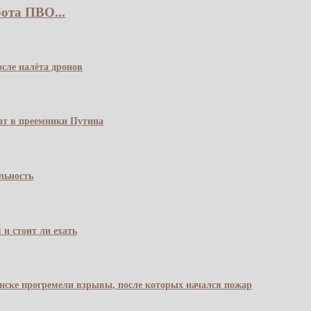
ота ПВО...
сле налёта дронов
чат в преемники Путина
льность
 и стоит ли ехать
янске прогремели взрывы, после которых начался пожар