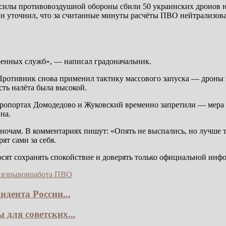
илы противовоздушной обороны сбили 50 украинских дронов на 
ин уточнил, что за считанные минуты расчёты ПВО нейтрализов
ренных служб», — написал градоначальник.
. Противник снова применил тактику массового запуска — дроны 
сть налёта была высокой.
ропортах Домодедово и Жуковский временно запретили — мера ст
на.
очам. В комментариях пишут: «Опять не выспались, но лучше та
ят сами за себя.
сят сохранять спокойствие и доверять только официальной инф
 взрывов
работа ПВО
дента России...
для советских...