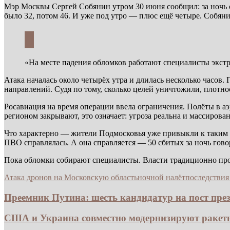
Мэр Москвы Сергей Собянин утром 30 июня сообщил: за ночь с
было 32, потом 46. И уже под утро — плюс ещё четыре. Собян
«На месте падения обломков работают специалисты экст
Атака началась около четырёх утра и длилась несколько часов
направлений. Судя по тому, сколько целей уничтожили, плотно
Росавиация на время операции ввела ограничения. Полёты в аэ
регионом закрывают, это означает: угроза реальна и массирован
Что характерно — жители Подмосковья уже привыкли к таким н
ПВО справлялась. А она справляется — 50 сбитых за ночь говор
Пока обломки собирают специалисты. Власти традиционно про
Атака дронов на Московскую область
ночной налёт
последствия
Преемник Путина: шесть кандидатур на пост прези
США и Украина совместно модернизируют ракеты 