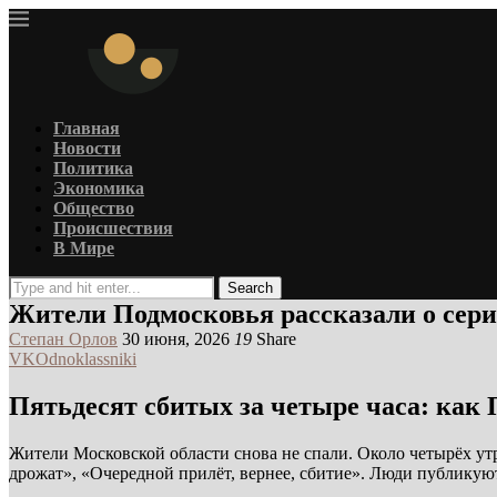
Главная
Новости
Политика
Экономика
Общество
Происшествия
В Мире
Search
Жители Подмосковья рассказали о сери
Степан Орлов
30 июня, 2026
19
Share
VK
Odnoklassniki
Пятьдесят сбитых за четыре часа: как
Жители Московской области снова не спали. Около четырёх утр
дрожат», «Очередной прилёт, вернее, сбитие». Люди публику