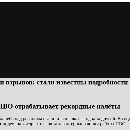
и взрывов: стали известны подробности 
 ПВО отрабатывает рекордные налёты
а небо над регионом озарили вспышки — одна за другой. В соцсе
ют видео, на которых слышны характерные хлопки работы ПВО.