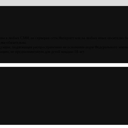
ны в любых СМИ, на серверах сети Интернет или на любых иных носителях б
лка обязательна.
кции, подлежащая распространению на основании норм Федерального закона
цию, не предназначенную для детей младше 18 лет.