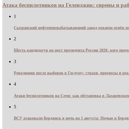
Атака беспилотников на Геленджик: сирены и раб
1
Сызранский нефтеперерабатывающий завод охвачен огнём по
2
Шесть кандидатур на пост президента России 2026: кого про
3
Революция после выборов в Госдуму: страхи, прогнозы и реа
4
Атаки беспилотников на Сочи: как обстановка в Лазаревском
5
ВСУ атаковали Бердянск в ночь на 1 августа: Ночью в Берд