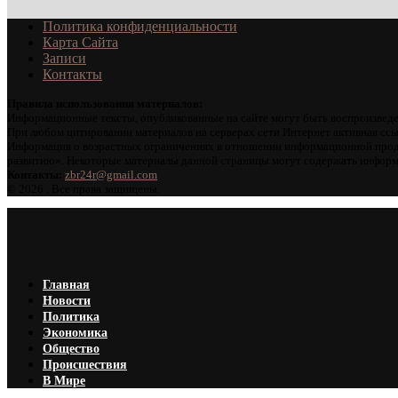
Политика конфиденциальности
Карта Сайта
Записи
Контакты
Правила использования материалов:
Информационные тексты, опубликованные на сайте могут быть воспроизведе
При любом цитировании материалов на серверах сети Интернет активная ссы
Информация о возрастных ограничениях в отношении информационной проду
развитию». Некоторые материалы данной страницы могут содержать информа
Контакты:
zbr24r@gmail.com
©
2026 . Все права защищены.
Главная
Новости
Политика
Экономика
Общество
Происшествия
В Мире