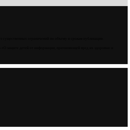
ез существенных ограничений по объему и срокам публикации.
 «О защите детей от информации, причиняющей вред их здоровью и