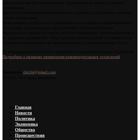
иных носителях без существенных ограничений по объему и срокам
публикации.
При любом цитировании материалов на серверах сети Интернет активная
ссылка обязательна.
Информация о возрастных ограничениях в отношении информационной
продукции, подлежащая распространению на основании норм
Федерального закона «О защите детей от информации, причиняющей вред
их здоровью и развитию». Некоторые материалы данной страницы могут
содержать информацию, не предназначенную для детей младше 18 лет.
На информационном ресурсе применяются рекомендательные технологии.
Подробнее о правилах применения рекомендательных технологий
.
Контакты:
zbr24r@gmail.com
©
2026 . Все права защищены.
Главная
Новости
Политика
Экономика
Общество
Происшествия