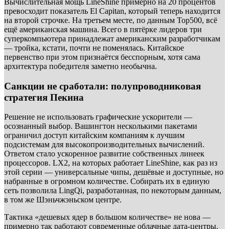
Вычислительная мощь LineShine примерно на 20 процентов
превосходит показатель El Capitan, который теперь находится
на второй строчке. На третьем месте, по данным Top500, всё
ещё американская машина. Всего в пятёрке лидеров три
суперкомпьютера принадлежат американским разработчикам
— тройка, кстати, почти не поменялась. Китайское
первенство при этом признаётся бесспорным, хотя сама
архитектура победителя заметно необычна.
Санкции не сработали: полупроводниковая
стратегия Пекина
Решение не использовать графические ускорители —
осознанный выбор. Вашингтон несколькими пакетами
ограничил доступ китайским компаниям к лучшим
подсистемам для высокопроизводительных вычислений.
Ответом стало ускоренное развитие собственных линеек
процессоров. LX2, на которых работает LineShine, как раз из
этой серии — универсальные чипы, дешёвые и доступные, но
набранные в огромном количестве. Собирать их в единую
сеть позволила LingQi, разработанная, по некоторым данным,
в том же Шэньчжэньском центре.
Тактика «дешевых ядер в большом количестве» не нова —
примерно так работают современные облачные дата-центры.