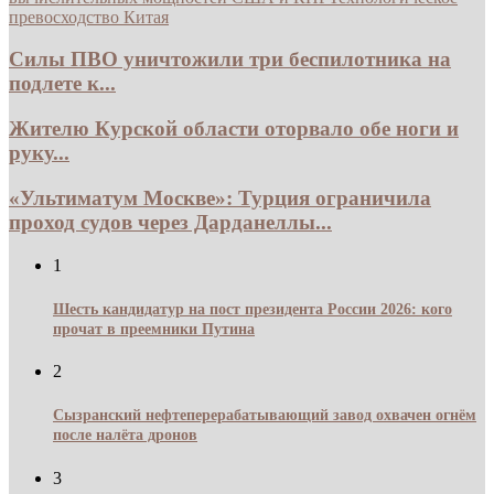
превосходство Китая
Силы ПВО уничтожили три беспилотника на
подлете к...
Жителю Курской области оторвало обе ноги и
руку...
«Ультиматум Москве»: Турция ограничила
проход судов через Дарданеллы...
1
Шесть кандидатур на пост президента России 2026: кого
прочат в преемники Путина
2
Сызранский нефтеперерабатывающий завод охвачен огнём
после налёта дронов
3