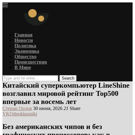
Главная
Новости
Политика
Экономика
Общество
Происшествия
В Мире
Search
Китайский суперкомпьютер LineShine
возглавил мировой рейтинг Top500
впервые за восемь лет
Степан Орлов
30 июня, 2026
21
Share
VK
Odnoklassniki
Без американских чипов и без
графических процессоров: как в