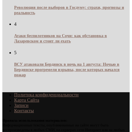
Революция после выборов в Госдуму: страхи, прогнозы и
реальность
4
Атаки беспилотников на Сочи: как обстановка в
Лазаревском и стоит ли ехать
5
ВСУ атаковали Бердянск в ночь на 1 августа: Ночью в
Бердянске прогремели взрывы, после которых начался
пожар
Политика конфиденциальности
Карта Сайта
Записи
Контакты
Правила использования материалов:
Информационные тексты, опубликованные на сайте могут быть
воспроизведены в любых СМИ, на серверах сети Интернет или на любых