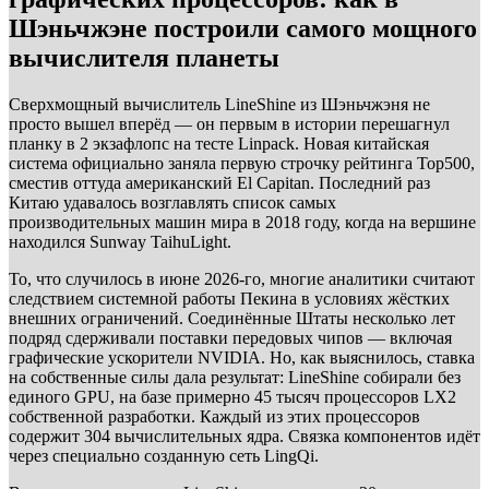
Шэньчжэне построили самого мощного
вычислителя планеты
Сверхмощный вычислитель LineShine из Шэньчжэня не
просто вышел вперёд — он первым в истории перешагнул
планку в 2 экзафлопс на тесте Linpack. Новая китайская
система официально заняла первую строчку рейтинга Top500,
сместив оттуда американский El Capitan. Последний раз
Китаю удавалось возглавлять список самых
производительных машин мира в 2018 году, когда на вершине
находился Sunway TaihuLight.
То, что случилось в июне 2026-го, многие аналитики считают
следствием системной работы Пекина в условиях жёстких
внешних ограничений. Соединённые Штаты несколько лет
подряд сдерживали поставки передовых чипов — включая
графические ускорители NVIDIA. Но, как выяснилось, ставка
на собственные силы дала результат: LineShine собирали без
единого GPU, на базе примерно 45 тысяч процессоров LX2
собственной разработки. Каждый из этих процессоров
содержит 304 вычислительных ядра. Связка компонентов идёт
через специально созданную сеть LingQi.