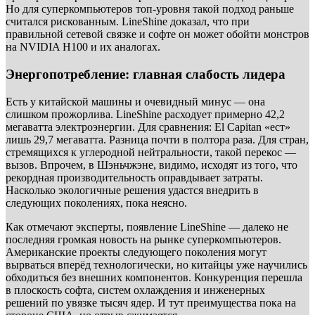
Но для суперкомпьютеров топ-уровня такой подход раньше
считался рискованным. LineShine доказал, что при
правильной сетевой связке и софте он может обойти монстров
на NVIDIA H100 и их аналогах.
Энергопотребление: главная слабость лидера
Есть у китайской машины и очевидный минус — она
слишком прожорлива. LineShine расходует примерно 42,2
мегаватта электроэнергии. Для сравнения: El Capitan «ест»
лишь 29,7 мегаватта. Разница почти в полтора раза. Для стран,
стремящихся к углеродной нейтральности, такой перекос —
вызов. Впрочем, в Шэньчжэне, видимо, исходят из того, что
рекордная производительность оправдывает затраты.
Насколько экологичные решения удастся внедрить в
следующих поколениях, пока неясно.
Как отмечают эксперты, появление LineShine — далеко не
последняя громкая новость на рынке суперкомпьютеров.
Американские проекты следующего поколения могут
вырваться вперёд технологически, но китайцы уже научились
обходиться без внешних компонентов. Конкуренция перешла
в плоскость софта, систем охлаждения и инженерных
решений по увязке тысяч ядер. И тут преимущества пока на