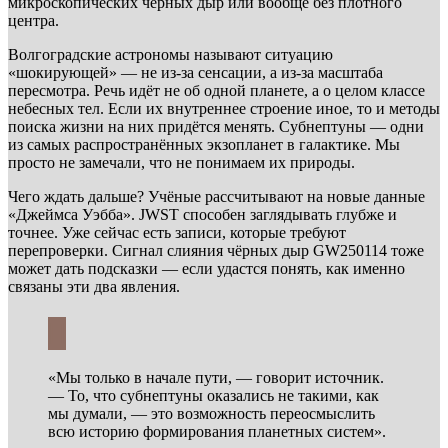
микроскопических чёрных дыр или вообще без плотного
центра.
Волгоградские астрономы называют ситуацию
«шокирующей» — не из-за сенсации, а из-за масштаба
пересмотра. Речь идёт не об одной планете, а о целом классе
небесных тел. Если их внутреннее строение иное, то и методы
поиска жизни на них придётся менять. Субнептуны — одни
из самых распространённых экзопланет в галактике. Мы
просто не замечали, что не понимаем их природы.
Чего ждать дальше? Учёные рассчитывают на новые данные
«Джеймса Уэбба». JWST способен заглядывать глубже и
точнее. Уже сейчас есть записи, которые требуют
перепроверки. Сигнал слияния чёрных дыр GW250114 тоже
может дать подсказки — если удастся понять, как именно
связаны эти два явления.
«Мы только в начале пути, — говорит источник.
— То, что субнептуны оказались не такими, как
мы думали, — это возможность переосмыслить
всю историю формирования планетных систем».