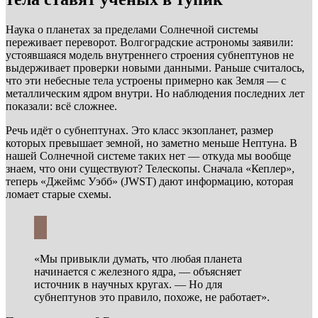
Наука о планетах за пределами Солнечной системы
переживает переворот. Волгоградские астрономы заявили:
устоявшаяся модель внутреннего строения субнептунов не
выдерживает проверки новыми данными. Раньше считалось,
что эти небесные тела устроены примерно как Земля — с
металлическим ядром внутри. Но наблюдения последних лет
показали: всё сложнее.
Речь идёт о субнептунах. Это класс экзопланет, размер
которых превышает земной, но заметно меньше Нептуна. В
нашей Солнечной системе таких нет — откуда мы вообще
знаем, что они существуют? Телескопы. Сначала «Кеплер»,
теперь «Джеймс Уэбб» (JWST) дают информацию, которая
ломает старые схемы.
«Мы привыкли думать, что любая планета
начинается с железного ядра, — объясняет
источник в научных кругах. — Но для
субнептунов это правило, похоже, не работает».