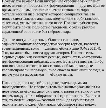
Почему это важно? Если внутреннее строение этих планет
иное, значит, и процессы их формирования — другие. Долгое
время астрономы полагали: сначала появляется ядро —
металлический шар, вокруг которого собирается газ. Но
новые спектральные анализы, полученные с орбитального
телескопа, указывают на нечто иное. Похоже, субнептуны
могут быть почти полностью газовыми, с очень рыхлой
сердцевиной или вовсе без твёрдого ядра.
Данные поступили разные. Один из сигналов,
зафиксированных волгоградской обсерваторией, касается
гравитационных волн — слияния чёрных дыр (GW250114).
Это, казалось бы, совсем другая история. Но связь есть.
Чёрные дыры, как считают учёные, могли стать «затравкой»
для формирования звёздных систем. Есть две гипотезы: либо
они возникли из гигантских газовых облаков, которые
коллапсировали напрямую, либо сначала появились звёзды, а
потом уже из их остатков — чёрные дыры.
Пока ни одна из версий не подтверждена прямыми
наблюдениями. Но предварительные данные указывают на
первичность чёрных дыр: они притягивали материю и уже
потом, вокруг них, собирались звёзды и планеты. Если это
так, то модель «ядро — газовый слой» для субнептунов
окончательно рухнет. Они могли сформироваться вокруг