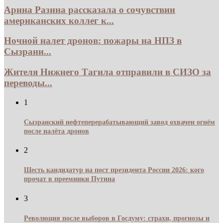
Арина Разина рассказала о сочувствии
американских коллег к...
Ночной налет дронов: пожары на НПЗ в
Сызрани...
Жителя Нижнего Тагила отправили в СИЗО за
переводы...
1
Сызранский нефтеперерабатывающий завод охвачен огнём
после налёта дронов
2
Шесть кандидатур на пост президента России 2026: кого
прочат в преемники Путина
3
Революция после выборов в Госдуму: страхи, прогнозы и