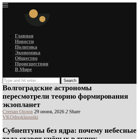
Главная
Новости
Политика
Экономика
Общество
Происшествия
В Мире
Search
Волгоградские астрономы
пересмотрели теорию формирования
экзопланет
Степан Орлов
29 июня, 2026
2
Share
VK
Odnoklassniki
Субнептуны без ядра: почему небесные
тела ставят учёных в тупик