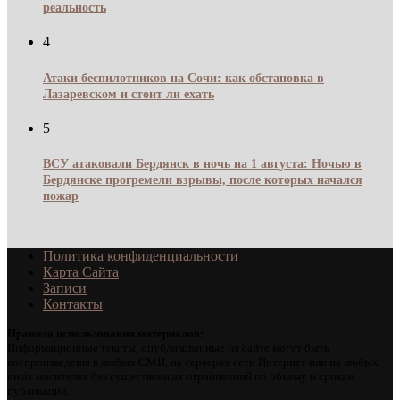
реальность
4
Атаки беспилотников на Сочи: как обстановка в
Лазаревском и стоит ли ехать
5
ВСУ атаковали Бердянск в ночь на 1 августа: Ночью в
Бердянске прогремели взрывы, после которых начался
пожар
Политика конфиденциальности
Карта Сайта
Записи
Контакты
Правила использования материалов:
Информационные тексты, опубликованные на сайте могут быть
воспроизведены в любых СМИ, на серверах сети Интернет или на любых
иных носителях без существенных ограничений по объему и срокам
публикации.