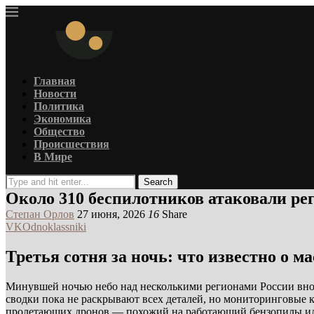
Главная
Новости
Политика
Экономика
Общество
Происшествия
В Мире
Search
Около 310 беспилотников атаковали р
Степан Орлов
27 июня, 2026
16
Share
VK
Odnoklassniki
Третья сотня за ночь: что известно о 
Минувшей ночью небо над несколькими регионами России внов
сводки пока не раскрывают всех деталей, но мониторинговые
пролетающих дронов — похожий на работающий бензопилы и