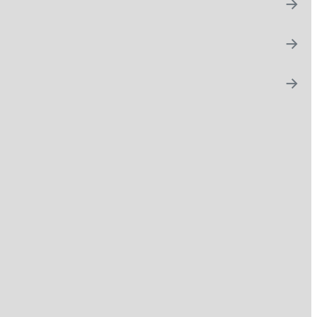
→
→
→