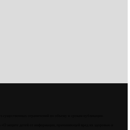
ез существенных ограничений по объему и срокам публикации.
 «О защите детей от информации, причиняющей вред их здоровью и