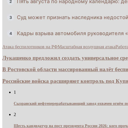
Пять августа по народному календарю: де
2
Суд может признать наследника недосто
3
Кадры взрыва автомобиля руководителя «
4
Атака беспилотников на РФ
Масштабная воздушная атака
Работ
Лукашенко предложил создать универсальное ср
В Ростовской области массированный налёт беспи
Российские войска расширяют контроль под Купян
1
Сызранский нефтеперерабатывающий завод охвачен огнём по
2
Шесть кандидатур на пост президента России 2026: кого про