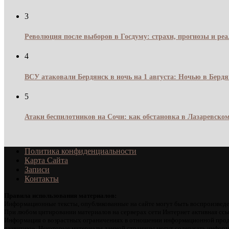
3
Революция после выборов в Госдуму: страхи, прогнозы и реа
4
ВСУ атаковали Бердянск в ночь на 1 августа: Ночью в Берд
5
Атаки беспилотников на Сочи: как обстановка в Лазаревском
Политика конфиденциальности
Карта Сайта
Записи
Контакты
Правила использования материалов:
Информационные тексты, опубликованные на сайте могут быть воспроизведе
При любом цитировании материалов на серверах сети Интернет активная ссы
Информация о возрастных ограничениях в отношении информационной проду
развитию». Некоторые материалы данной страницы могут содержать информа