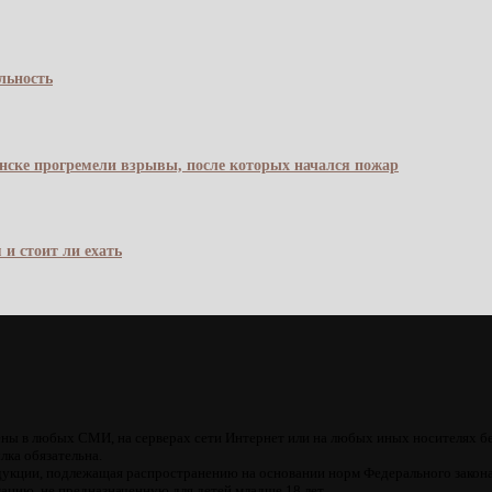
льность
янске прогремели взрывы, после которых начался пожар
 и стоит ли ехать
ны в любых СМИ, на серверах сети Интернет или на любых иных носителях б
лка обязательна.
кции, подлежащая распространению на основании норм Федерального закона
цию, не предназначенную для детей младше 18 лет.