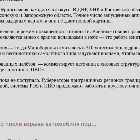
ного моря находятся в фокусе. В ДНР, ЛНР и Ростовской област
сонскую и Запорожскую области. Точное число запущенных аппа
м радарным картам, а они не дают полной картины.
едены в режим повышенной готовности. Военные говорят: работ
появляются видео с яркими вспышками в небе — это работа зени
июня — тогда Минобороны отчиталось о 310 уничтоженных дрона
 и беспилотники самолётного типа запускают волнами, чтобы пе
рованных налётов, — комментирует источник в силовых структу
адет плотность ПВО».
ока не поступало. Губернаторы приграничных регионов традици
ной, системы РЭБ и ПВО продолжают работать в круглосуточно
во после взрыва автомобиля под…