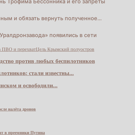
нь Трофима Бессонника и его запреты
йным и обязать вернуть полученное…
Уралдронзавода» появились в сети
а ПВО и перехват
Цель Крымский полуостров
едство против любых беспилотников
лотников: стали известны...
ском и освободили...
сле налёта дронов
чат в преемники Путина