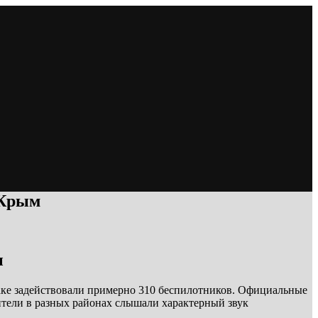
 Крым
ы
аке задействовали примерно 310 беспилотников. Официальные
ители в разных районах слышали характерный звук