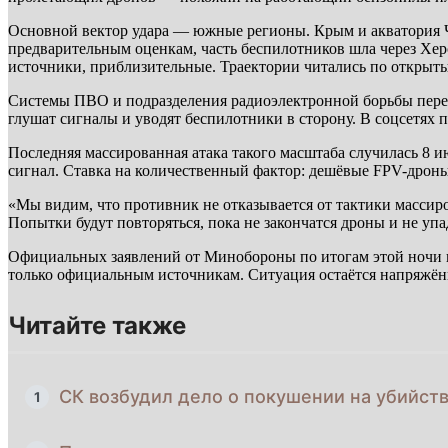
Основной вектор удара — южные регионы. Крым и акватория Чёр
предварительным оценкам, часть беспилотников шла через Хер
источники, приблизительные. Траектории читались по открыты
Системы ПВО и подразделения радиоэлектронной борьбы перев
глушат сигналы и уводят беспилотники в сторону. В соцсетях 
Последняя массированная атака такого масштаба случилась 8 
сигнал. Ставка на количественный фактор: дешёвые FPV-дроны
«Мы видим, что противник не отказывается от тактики масси
Попытки будут повторяться, пока не закончатся дроны и не уп
Официальных заявлений от Минобороны по итогам этой ночи п
только официальным источникам. Ситуация остаётся напряжён
Читайте также
СК возбудил дело о покушении на убийст
1