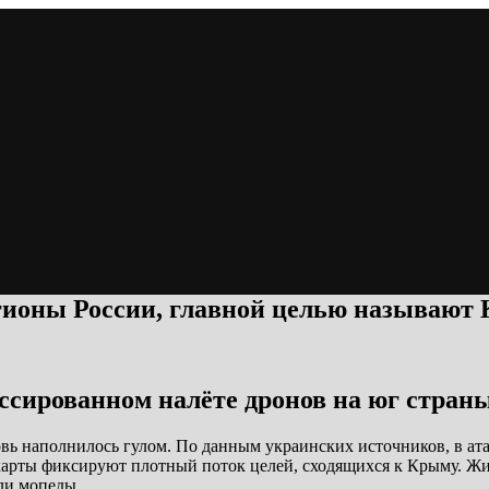
егионы России, главной целью называют
массированном налёте дронов на юг стран
ь наполнилось гулом. По данным украинских источников, в ат
 карты фиксируют плотный поток целей, сходящихся к Крыму. Ж
ли мопеды.