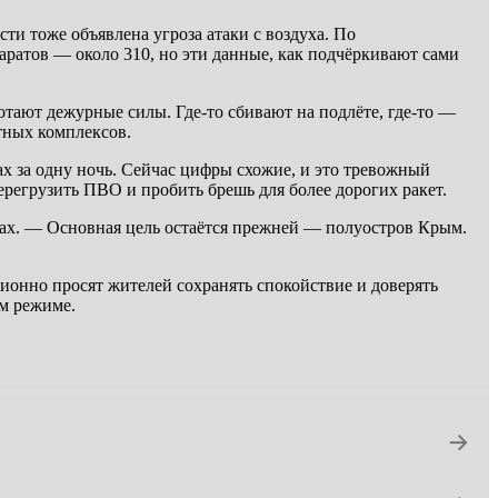
и тоже объявлена угроза атаки с воздуха. По
ратов — около 310, но эти данные, как подчёркивают сами
ают дежурные силы. Где-то сбивают на подлёте, где-то —
тных комплексов.
х за одну ночь. Сейчас цифры схожие, и это тревожный
регрузить ПВО и пробить брешь для более дорогих ракет.
рах. — Основная цель остаётся прежней — полуостров Крым.
онно просят жителей сохранять спокойствие и доверять
м режиме.
→