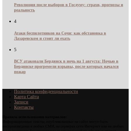
Революция после выборов в Госдуму: страхи, прогнозы и
реальность
4
Атаки беспилотников на Сочи: как обстановка в
Лазаревском и стоит ли ехать
5
ВСУ атаковали Бердянск в ночь на 1 августа: Ночью в
Бердянске прогремели взрывы, после которых начался
пожар
Политика конфиденциальности
Карта Сайта
Записи
Контакты
Правила использования материалов:
Информационные тексты, опубликованные на сайте могут быть
воспроизведены в любых СМИ, на серверах сети Интернет или на любых
иных носителях без существенных ограничений по объему и срокам