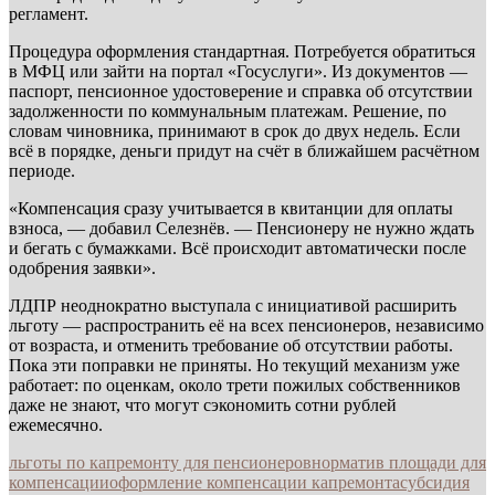
регламент.
Процедура оформления стандартная. Потребуется обратиться
в МФЦ или зайти на портал «Госуслуги». Из документов —
паспорт, пенсионное удостоверение и справка об отсутствии
задолженности по коммунальным платежам. Решение, по
словам чиновника, принимают в срок до двух недель. Если
всё в порядке, деньги придут на счёт в ближайшем расчётном
периоде.
«Компенсация сразу учитывается в квитанции для оплаты
взноса, — добавил Селезнёв. — Пенсионеру не нужно ждать
и бегать с бумажками. Всё происходит автоматически после
одобрения заявки».
ЛДПР неоднократно выступала с инициативой расширить
льготу — распространить её на всех пенсионеров, независимо
от возраста, и отменить требование об отсутствии работы.
Пока эти поправки не приняты. Но текущий механизм уже
работает: по оценкам, около трети пожилых собственников
даже не знают, что могут сэкономить сотни рублей
ежемесячно.
льготы по капремонту для пенсионеров
норматив площади для
компенсации
оформление компенсации капремонта
субсидия