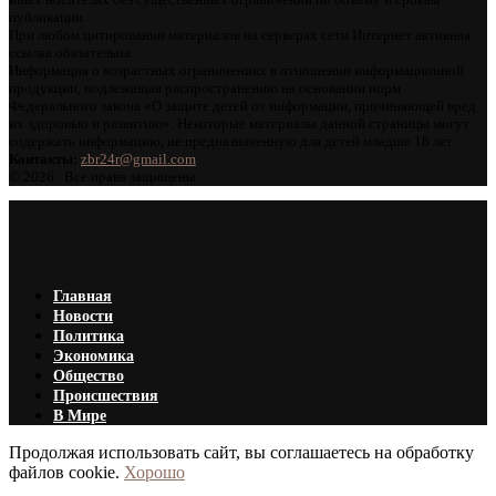
публикации.
При любом цитировании материалов на серверах сети Интернет активная
ссылка обязательна.
Информация о возрастных ограничениях в отношении информационной
продукции, подлежащая распространению на основании норм
Федерального закона «О защите детей от информации, причиняющей вред
их здоровью и развитию». Некоторые материалы данной страницы могут
содержать информацию, не предназначенную для детей младше 18 лет.
Контакты:
zbr24r@gmail.com
©
2026 . Все права защищены.
Главная
Новости
Политика
Экономика
Общество
Происшествия
В Мире
Продолжая использовать сайт, вы соглашаетесь на обработку
файлов cookie.
Хорошо