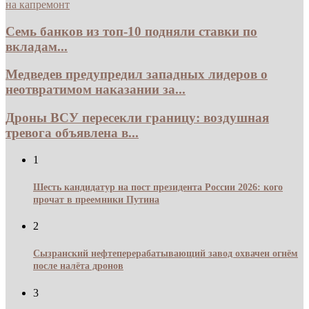
на капремонт
Семь банков из топ-10 подняли ставки по
вкладам...
Медведев предупредил западных лидеров о
неотвратимом наказании за...
Дроны ВСУ пересекли границу: воздушная
тревога объявлена в...
1
Шесть кандидатур на пост президента России 2026: кого
прочат в преемники Путина
2
Сызранский нефтеперерабатывающий завод охвачен огнём
после налёта дронов
3