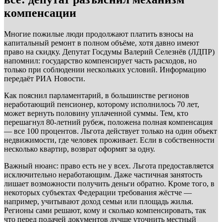
компенсации
Многие пожилые люди продолжают платить взносы на
капитальный ремонт в полном объёме, хотя давно имеют
право на скидку. Депутат Госдумы Валерий Селезнёв (ЛДПР)
напомнил: государство компенсирует часть расходов, но
только при соблюдении нескольких условий. Информацию
передаёт РИА Новости.
Как пояснил парламентарий, в большинстве регионов
неработающий пенсионер, которому исполнилось 70 лет,
может вернуть половину уплаченной суммы. Тем, кто
перешагнул 80-летний рубеж, положена полная компенсация
— все 100 процентов. Льгота действует только на один объект
недвижимости, где человек проживает. Если в собственности
несколько квартир, возврат оформят за одну.
Важный нюанс: право есть не у всех. Льгота предоставляется
исключительно неработающим. Даже частичная занятость
лишает возможности получить деньги обратно. Кроме того, в
некоторых субъектах Федерации требования жёстче —
например, учитывают доход семьи или площадь жилья.
Регионы сами решают, кому и сколько компенсировать, так
что перед подачей документов лучше уточнить местный