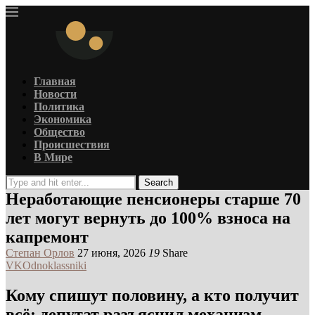
Главная
Новости
Политика
Экономика
Общество
Происшествия
В Мире
Search
Неработающие пенсионеры старше 70
лет могут вернуть до 100% взноса на
капремонт
Степан Орлов
27 июня, 2026
19
Share
VK
Odnoklassniki
Кому спишут половину, а кто получит
всё: депутат разъяснил механизм